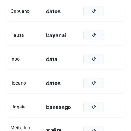
datos
Cebuano
📋
bayanai
Hausa
📋
data
Igbo
📋
datos
Ilocano
📋
bansango
Lingala
📋
Meiteilon
📋