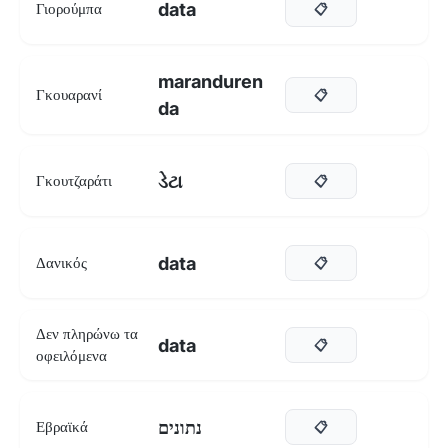
data
Γιορούμπα
📋
maranduren
Γκουαρανί
📋
da
ડેટા
Γκουτζαράτι
📋
data
Δανικός
📋
Δεν πληρώνω τα
data
📋
οφειλόμενα
נתונים
Εβραϊκά
📋