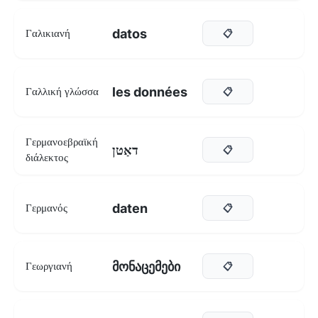
datos
Γαλικιανή
📋
les données
Γαλλική γλώσσα
📋
Γερμανοεβραϊκή
דאַטן
📋
διάλεκτος
daten
Γερμανός
📋
მონაცემები
Γεωργιανή
📋