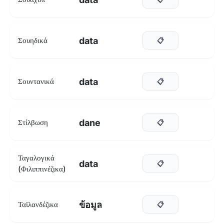
data
Σουηδικά
📋
data
Σουντανικά
📋
dane
Στίλβωση
📋
Ταγαλογικά
data
📋
(Φιλιππινέζικα)
ข้อมูล
Ταϊλανδέζικα
📋