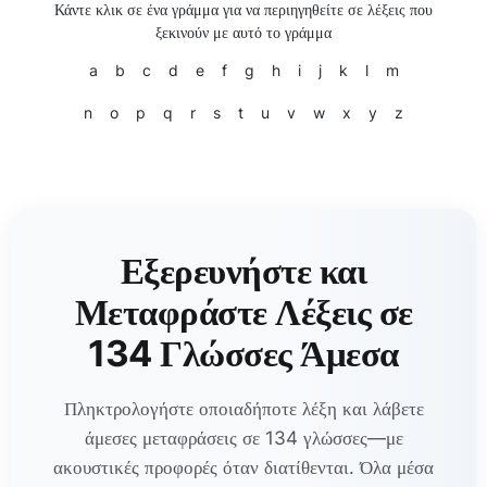
Κάντε κλικ σε ένα γράμμα για να περιηγηθείτε σε λέξεις που
ξεκινούν με αυτό το γράμμα
a
b
c
d
e
f
g
h
i
j
k
l
m
n
o
p
q
r
s
t
u
v
w
x
y
z
Εξερευνήστε και
Μεταφράστε Λέξεις σε
134 Γλώσσες Άμεσα
Πληκτρολογήστε οποιαδήποτε λέξη και λάβετε
άμεσες μεταφράσεις σε 134 γλώσσες—με
ακουστικές προφορές όταν διατίθενται. Όλα μέσα