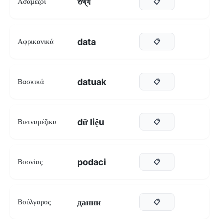
তথ্য
Ασαμέζοι
📋
data
Αφρικανικά
📋
datuak
Βασκικά
📋
dữ liệu
Βιετναμέζικα
📋
podaci
Βοσνίας
📋
данни
Βούλγαρος
📋