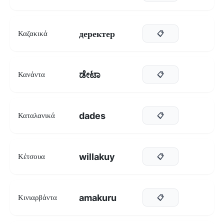
деректер
Καζακικά
📋
ಡೇಟಾ
Κανάντα
📋
dades
Καταλανικά
📋
willakuy
Κέτσουα
📋
amakuru
Κινιαρβάντα
📋