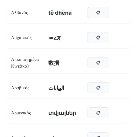
të dhëna
Αλβανός
📋
መረጃ
Αμχαρικός
📋
Απλοποιημένα
数据
📋
Κινέζικα)
البيانات
Αραβικός
📋
տվյալներ
Αρμενικός
📋