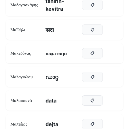
tahirin-
Μαδαγασκάρης
📋
kevitra
डाटा
Μαϊθήλι
📋
податоци
Μακεδόνας
📋
ഡാറ്റ
Μαλαγιαλαμ
📋
data
Μαλαισιανά
📋
dejta
Μαλτέζος
📋