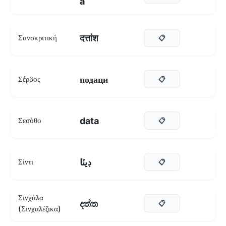
a
दत्तांश
Σανσκριτική
📋
подаци
Σέρβος
📋
data
Σεσόθο
📋
ڊيٽا
Σίντι
📋
Σινχάλα
දත්ත
📋
(Σινχαλέζικα)