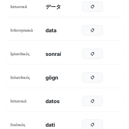
データ
Ιαπωνικά
📋
data
Ινδονησιακά
📋
sonraí
Ιρλανδικός
📋
gögn
Ισλανδικός
📋
datos
Ισπανικά
📋
dati
Ιταλικός
📋