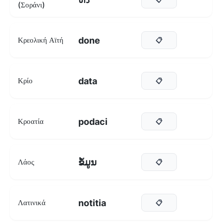
(Σοράνι)
done
Κρεολική Αϊτή
📋
data
Κρίο
📋
podaci
Κροατία
📋
ຂໍ້ມູນ
Λάος
📋
notitia
Λατινικά
📋