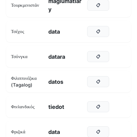
maglumatlar
Τουρκμενιστάν
📋
y
data
Τσέχος
📋
datara
Τσόνγκα
📋
Φιλιππινέζικα
datos
📋
(Tagalog)
tiedot
Φινλανδικός
📋
data
Φριζικά
📋