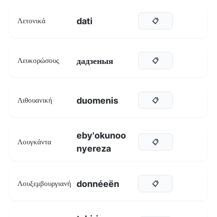
dati
Λετονικά
📋
дадзеныя
Λευκορώσους
📋
duomenis
Λιθουανική
📋
eby'okunoo
Λουγκάντα
📋
nyereza
donnéeën
Λουξεμβουργιανή
📋