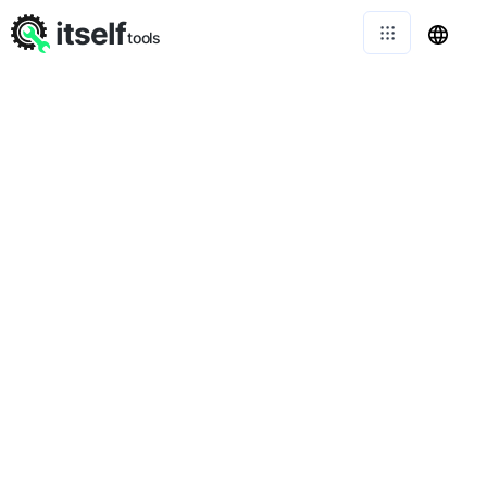
itself
tools