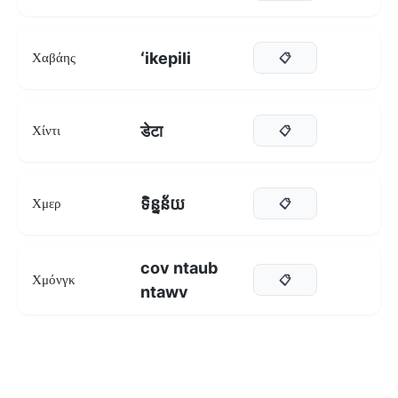
ʻikepili
Χαβάης
📋
डेटा
Χίντι
📋
ទិន្នន័យ
Χμερ
📋
cov ntaub
Χμόνγκ
📋
ntawv