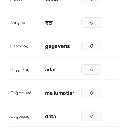
डेटा
Ντόγκρι
📋
gegevens
Ολλανδός
📋
adat
Ουγγρικός
📋
ma'lumotlar
Ουζμπεκικά
📋
data
Ουιγούρος
📋