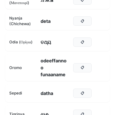
ꯏ ꯄꯥꯎ
(Μανιπουρί)
Nyanja
deta
📋
(Chichewa)
ତଥ୍ୟ
Odia (Ορίγια)
📋
odeeffanno
o
Oromo
📋
funaaname
datha
Sepedi
📋
ሰነድ
Tigrinya
📋