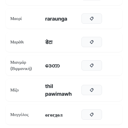
raraunga
Μαορί
📋
डेटा
Μαράθι
📋
Μιανμάρ
ဒေတာ
📋
(Βιρμανική)
thil
Μίζο
📋
pawimawh
өгөгдөл
Μογγόλος
📋