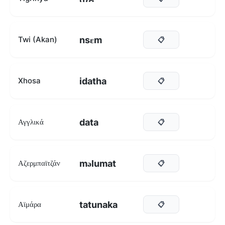
nsɛm
Twi (Akan)
📋
idatha
Xhosa
📋
data
Αγγλικά
📋
məlumat
Αζερμπαϊτζάν
📋
tatunaka
Αϊμάρα
📋