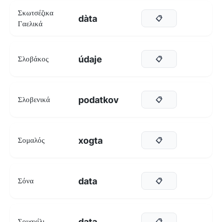
Σκωτσέζικα
dàta
📋
Γαελικά
údaje
Σλοβάκος
📋
podatkov
Σλοβενικά
📋
xogta
Σομαλός
📋
data
Σόνα
📋
data
Σουαχίλι
📋