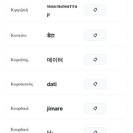
маалыматта
Κιργιζική
📋
р
डेटा
Κονκάνι
📋
데이터
Κορεάτης
📋
dati
Κορσικανός
📋
jimare
Κουρδικά
📋
Κουρδικά
داتا
📋