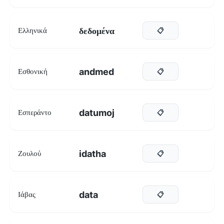
δεδομένα
Ελληνικά
📋
andmed
Εσθονική
📋
datumoj
Εσπεράντο
📋
idatha
Ζουλού
📋
data
Ιάβας
📋