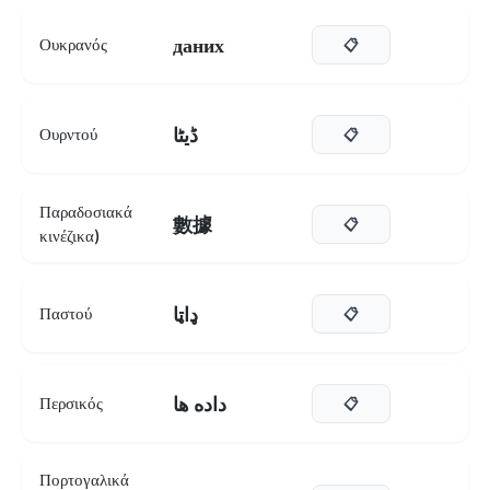
даних
Ουκρανός
📋
ڈیٹا
Ουρντού
📋
Παραδοσιακά
數據
📋
κινέζικα)
ډاټا
Παστού
📋
داده ها
Περσικός
📋
Πορτογαλικά