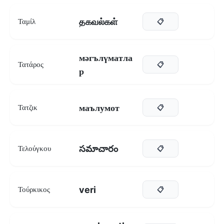
தகவல்கள்
Ταμίλ
📋
мәгълүматла
Τατάρος
📋
р
маълумот
Τατζικ
📋
సమాచారం
Τελούγκου
📋
veri
Τούρκικος
📋