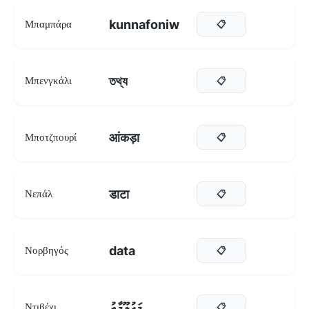
kunnafoniw
Μπαμπάρα
📋
তথ্য
Μπενγκάλι
📋
आंकड़ा
Μποτζπουρί
📋
डाटा
Νεπάλ
📋
data
Νορβηγός
📋
މަޢުލޫމާތު
Ντιβέχι
📋