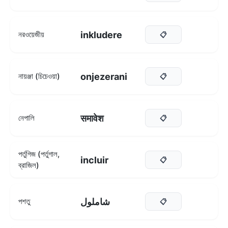
inkludere
নরওয়েজীয়
📋
onjezerani
নায়ঞ্জা (চিচেওয়া)
📋
समावेश
নেপালি
📋
পর্তুগিজ (পর্তুগাল,
incluir
📋
ব্রাজিল)
شاملول
পশতু
📋