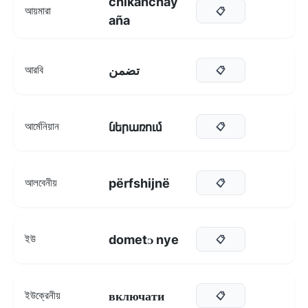
chikanchay
আয়মারা
📋
aña
تضمن
আরবি
📋
ներառում
আর্মেনিয়ান
📋
përfshijnë
আলবেনীয়
📋
dometᴐ nye
ইউ
📋
включати
ইউক্রেনীয়
📋