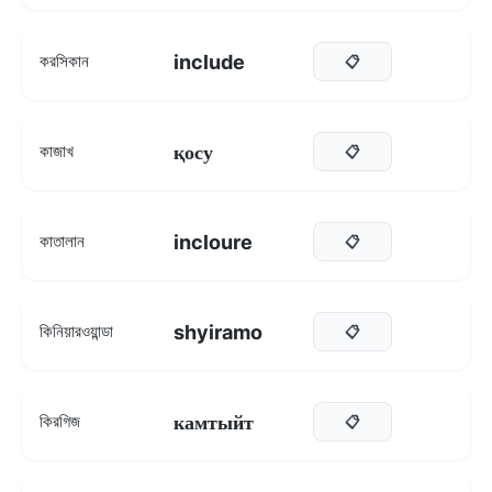
include
করসিকান
📋
қосу
কাজাখ
📋
incloure
কাতালান
📋
shyiramo
কিনিয়ারওয়ান্ডা
📋
камтыйт
কিরগিজ
📋