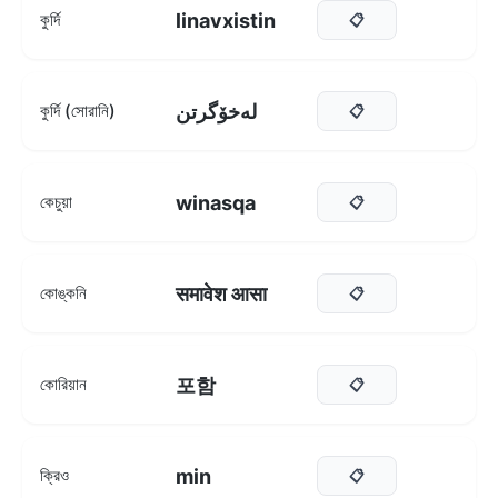
linavxistin
কুর্দি
📋
لەخۆگرتن
কুর্দি (সোরানি)
📋
winasqa
কেচুয়া
📋
समावेश आसा
কোঙ্কনি
📋
포함
কোরিয়ান
📋
min
ক্রিও
📋