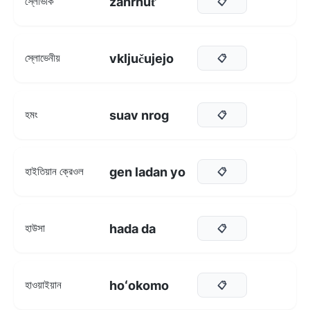
zahrnúť
স্লোভাক
📋
vključujejo
স্লোভেনীয়
📋
suav nrog
হমং
📋
gen ladan yo
হাইতিয়ান ক্রেওল
📋
hada da
হাউসা
📋
hoʻokomo
হাওয়াইয়ান
📋