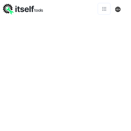
itself
tools