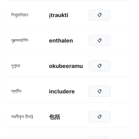
įtraukti
লিথুয়ানিয়ান
📋
enthalen
লুক্সেমবার্গিশ
📋
okubeeramu
লুগান্ডা
📋
includere
ল্যাটিন
📋
包括
সরলীকৃত চীনা)
📋