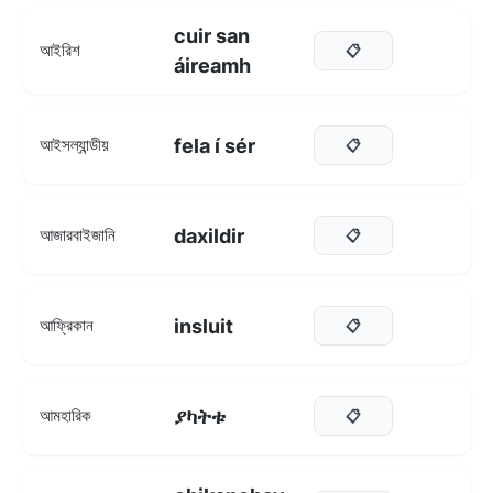
cuir san
আইরিশ
📋
áireamh
fela í sér
আইসল্যান্ডীয়
📋
daxildir
আজারবাইজানি
📋
insluit
আফ্রিকান
📋
ያካትቱ
আমহারিক
📋