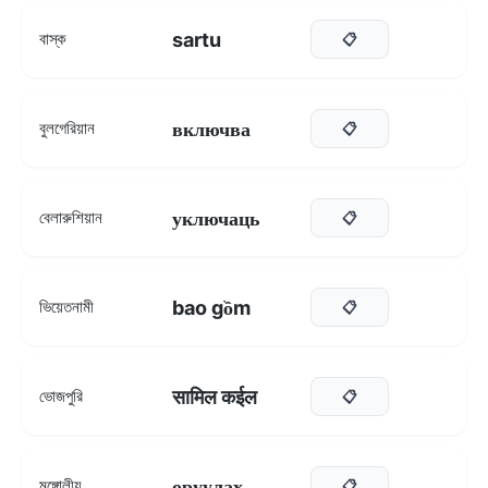
sartu
বাস্ক
📋
включва
বুলগেরিয়ান
📋
уключаць
বেলারুশিয়ান
📋
bao gồm
ভিয়েতনামী
📋
सामिल कईल
ভোজপুরি
📋
оруулах
মঙ্গোলীয়
📋