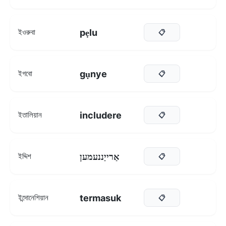
pẹlu
ইওরুবা
📋
gụnye
ইগবো
📋
includere
ইতালিয়ান
📋
אַרייַננעמען
ইদ্দিশ
📋
termasuk
ইন্দোনেশিয়ান
📋