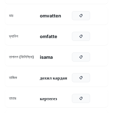
omvatten
ডাচ
📋
omfatte
ড্যানিশ
📋
isama
তাগালগ (ফিলিপিনো)
📋
дохил кардан
তাজিক
📋
кертегез
তাতার
📋