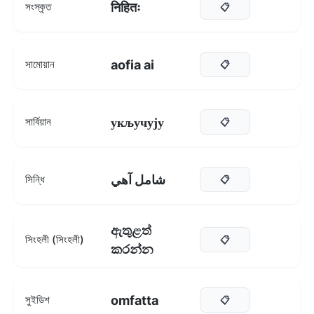
निहितः
সংস্কৃত
📋
aofia ai
সামোয়ান
📋
укључују
সার্বিয়ান
📋
شامل آهي
সিন্ধি
📋
ඇතුළත්
সিংহলী (সিংহলী)
📋
කරන්න
omfatta
সুইডিশ
📋