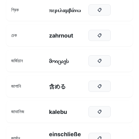
περιλαμβάνω
গ্রিক
📋
zahrnout
চেক
📋
მოიცავს
জর্জিয়ান
📋
含める
জাপানি
📋
kalebu
জাভানিজ
📋
einschließe
জার্মান
📋