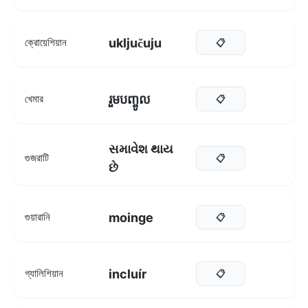
uključuju
ক্রোয়েশিয়ান
📋
រួមបញ្ចូល
খেমার
📋
સમાવેશ થાય
গুজরাটি
📋
છે
moinge
গুয়ারানি
📋
incluír
গ্যালিশিয়ান
📋