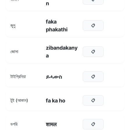
n
faka
জুলু
📋
phakathi
zibandakany
জোসা
📋
a
ይሓውስ
টাইগ্রিনিয়া
📋
fa ka ho
টুই (আকান)
📋
शामल
ডগরি
📋