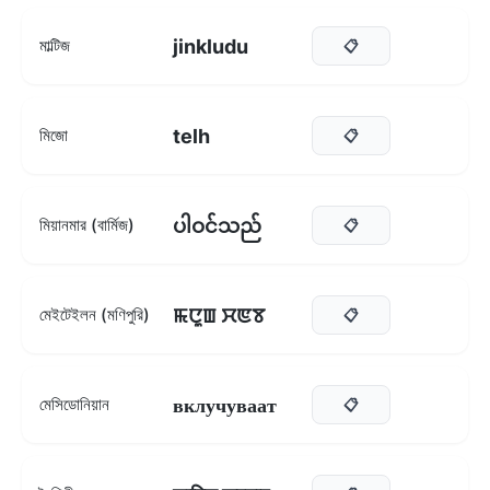
jinkludu
মাল্টিজ
📋
telh
মিজো
📋
ပါဝင်သည်
মিয়ানমার (বার্মিজ)
📋
ꯃꯅꯨꯡ ꯆꯟꯕ
মেইটেইলন (মণিপুরি)
📋
вклучуваат
মেসিডোনিয়ান
📋