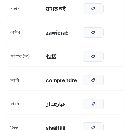
ਸ਼ਾਮਲ ਕਰੋ
পাঞ্জাবি
📋
zawierać
পোলিশ
📋
包括
প্রথাগত চীনা)
📋
comprendre
ফরাসি
📋
عبارتند از
ফারসি
📋
sisältää
ফিনিশ
📋