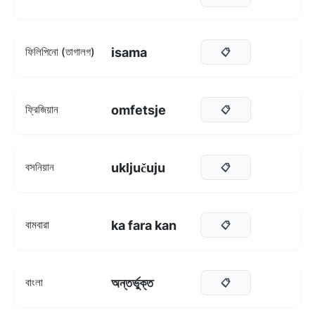
isama
ফিলিপিনো (তাগালগ)
📋
omfetsje
ফ্রিজিয়ান
📋
uključuju
বসনিয়ান
📋
ka fara kan
বামবারা
📋
অন্তর্ভুক্ত
বাংলা
📋