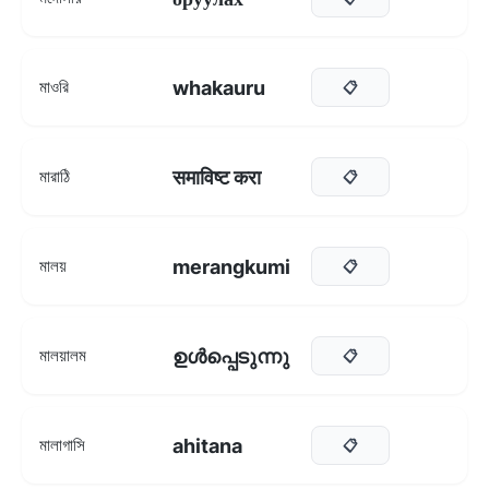
whakauru
মাওরি
📋
समाविष्ट करा
মারাঠি
📋
merangkumi
মালয়
📋
ഉൾപ്പെടുന്നു
মালয়ালম
📋
ahitana
মালাগাসি
📋