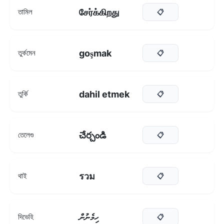
சேர்க்கிறது
তামিল
📋
goşmak
তুর্কমেন
📋
dahil etmek
তুর্কি
📋
చేర్చండి
তেলেগু
📋
รวม
থাই
📋
ހިމެނުން
দিভেহি
📋