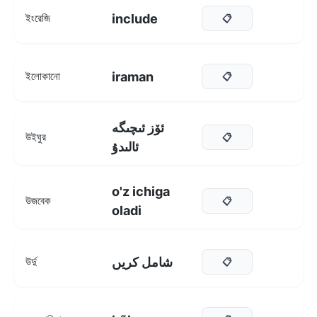
include
ইংরেজি
📋
iraman
ইলোকানো
📋
ئۆز ئىچىگە
উইঘুর
📋
ئالىدۇ
o'z ichiga
উজবেক
📋
oladi
شامل کریں
উর্দু
📋