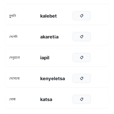
kalebet
সুন্দানি
📋
akaretša
সেপেদি
📋
iapil
সেবুয়ানো
📋
kenyeletsa
সেসোথো
📋
katsa
সোঙ্গা
📋