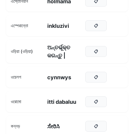
hõlmama
এস্তোনিয়ান
📋
inkluzivi
এস্পেরান্তো
📋
ଅନ୍ତର୍ଭୂକ୍ତ
ওড়িয়া (ওড়িয়া)
📋
କରନ୍ତୁ |
cynnwys
ওয়েলশ
📋
itti dabaluu
ওরোমো
📋
ಸೇರಿಸಿ
কন্নড়
📋