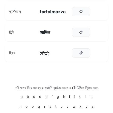
tartalmazza
হাঙ্গেরিয়ান
📋
शामिल
হিন্দি
📋
לִכלוֹל
হিব্রু
📋
সেই অক্ষর দিয়ে শুরু হওয়া শব্দগুলি ব্রাউজ করতে একটি চিঠিতে ক্লিক করুন
a
b
c
d
e
f
g
h
i
j
k
l
m
n
o
p
q
r
s
t
u
v
w
x
y
z