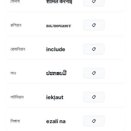
शामिल करनाइ
মৈথিলী
📋
включают
রাশিয়ান
📋
include
রোমানিয়ান
📋
ປະກອບມີ
লাও
📋
iekļaut
লাটভিয়ান
📋
ezali na
লিঙ্গালা
📋