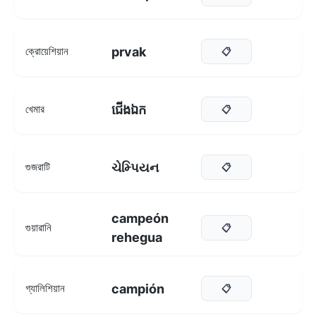
prvak
ক্রোয়েশিয়ান
📋
ជើងឯក
খেমার
📋
ચેમ્પિયન
গুজরাটি
📋
campeón
গুয়ারানি
📋
rehegua
campión
গ্যালিশিয়ান
📋