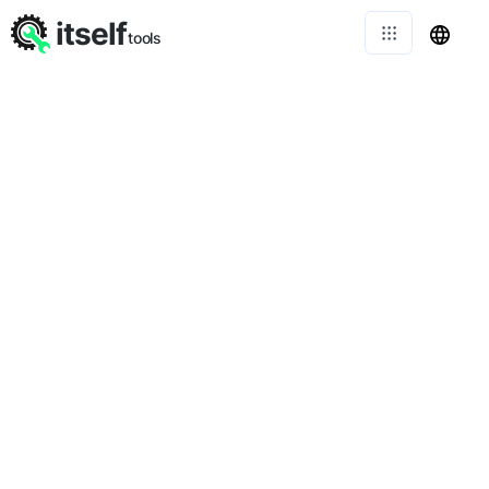
itself
tools