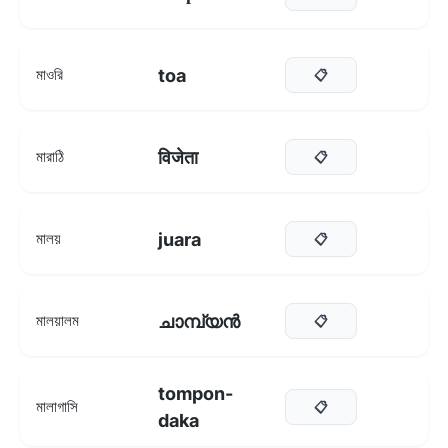
toa
মাওরি
📋
विजेता
মারাঠি
📋
juara
মালয়
📋
ചാമ്പ്യൻ
মালয়ালম
📋
tompon-
মালাগাসি
📋
daka