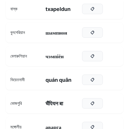
txapeldun
বাস্ক
📋
шампион
বুলগেরিয়ান
📋
чэмпіён
বেলারুশিয়ান
📋
quán quân
ভিয়েতনামী
📋
चैंपियन बा
ভোজপুরি
📋
аварга
মঙ্গোলীয়
📋