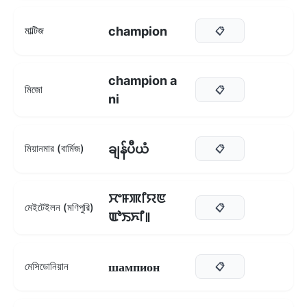
champion
মাল্টিজ
📋
champion a
মিজো
📋
ni
ချန်ပီယံ
মিয়ানমার (বার্মিজ)
📋
ꯆꯦꯝꯄꯤꯌꯟ
মেইটেইলন (মণিপুরি)
📋
ꯑꯣꯏꯈꯤ꯫
шампион
মেসিডোনিয়ান
📋