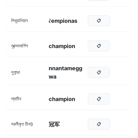
čempionas
লিথুয়ানিয়ান
📋
champion
লুক্সেমবার্গিশ
📋
nnantamegg
লুগান্ডা
📋
wa
champion
ল্যাটিন
📋
冠军
সরলীকৃত চীনা)
📋