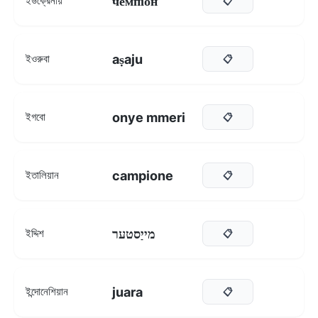
чемпіон
ইউক্রেনীয়
📋
aṣaju
ইওরুবা
📋
onye mmeri
ইগবো
📋
campione
ইতালিয়ান
📋
מייַסטער
ইদ্দিশ
📋
juara
ইন্দোনেশিয়ান
📋