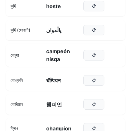
hoste
কুর্দি
📋
پاڵەوان
কুর্দি (সোরানি)
📋
campeón
কেচুয়া
📋
nisqa
चॅम्पियन
কোঙ্কনি
📋
챔피언
কোরিয়ান
📋
champion
ক্রিও
📋