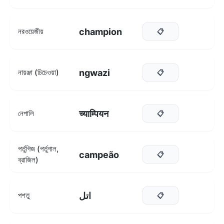
champion
নরওয়েজীয়
📋
ngwazi
নায়ঞ্জা (চিচেওয়া)
📋
च्याम्पियन
নেপালি
📋
পর্তুগিজ (পর্তুগাল,
campeão
📋
ব্রাজিল)
اتل
পশতু
📋