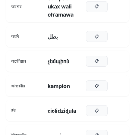
ukax wali
আয়মারা
📋
ch’amawa
بطل
আরবি
📋
չեմպիոն
আর্মেনিয়ান
📋
kampion
আলবেনীয়
📋
ʋiʋlidziɖula
ইউ
📋