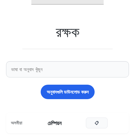
রক্ষক
অনুবাদগুলি ডাউনলোড করুন
চেম্পিয়ন
অসমীয়া
📋