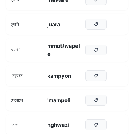
juara
সুন্দানি
📋
mmotšwapel
সেপেদি
📋
e
kampyon
সেবুয়ানো
📋
'mampoli
সেসোথো
📋
nghwazi
সোঙ্গা
📋