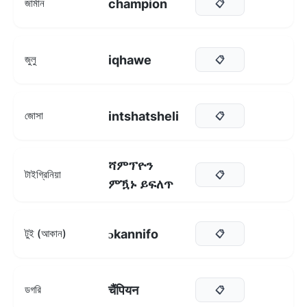
champion
জার্মান
📋
iqhawe
জুলু
📋
intshatsheli
জোসা
📋
ሻምፕዮን
টাইগ্রিনিয়া
📋
ምዃኑ ይፍለጥ
ɔkannifo
টুই (আকান)
📋
चैंपियन
ডগরি
📋