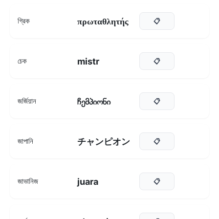
πρωταθλητής
গ্রিক
📋
mistr
চেক
📋
ჩემპიონი
জর্জিয়ান
📋
チャンピオン
জাপানি
📋
juara
জাভানিজ
📋