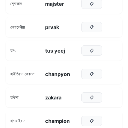
majster
স্লোভাক
📋
prvak
স্লোভেনীয়
📋
tus yeej
হমং
📋
chanpyon
হাইতিয়ান ক্রেওল
📋
zakara
হাউসা
📋
champion
হাওয়াইয়ান
📋