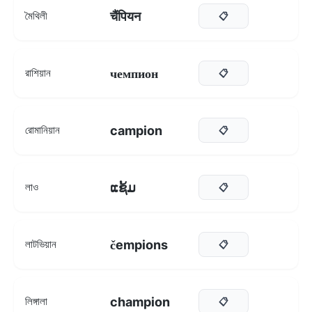
चैंपियन
মৈথিলী
📋
чемпион
রাশিয়ান
📋
campion
রোমানিয়ান
📋
ແຊ້ມ
লাও
📋
čempions
লাটভিয়ান
📋
champion
লিঙ্গালা
📋