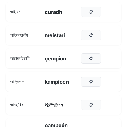
curadh
আইরিশ
📋
meistari
আইসল্যান্ডীয়
📋
çempion
আজারবাইজানি
📋
kampioen
আফ্রিকান
📋
ሻምፒዮን
আমহারিক
📋
campeón