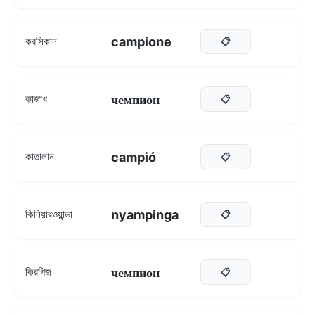
campione
করসিকান
📋
чемпион
কাজাখ
📋
campió
কাতালান
📋
nyampinga
কিনিয়ারওয়ান্ডা
📋
чемпион
কিরগিজ
📋