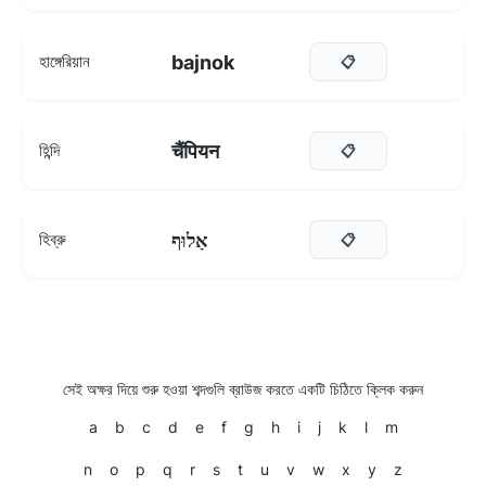
bajnok
হাঙ্গেরিয়ান
📋
चैंपियन
হিন্দি
📋
אַלוּף
হিব্রু
📋
সেই অক্ষর দিয়ে শুরু হওয়া শব্দগুলি ব্রাউজ করতে একটি চিঠিতে ক্লিক করুন
a
b
c
d
e
f
g
h
i
j
k
l
m
n
o
p
q
r
s
t
u
v
w
x
y
z