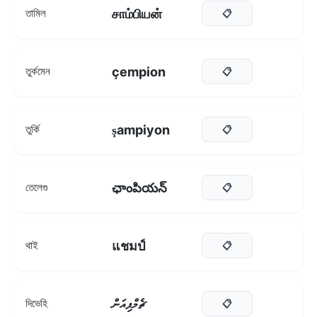
சாம்பியன்
তামিল
📋
çempion
তুর্কমেন
📋
şampiyon
তুর্কি
📋
ఛాంపియన్
তেলেগু
📋
แชมป์
থাই
📋
ޗެމްޕިއަން
দিভেহি
📋