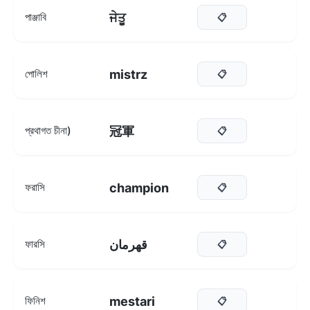
ਜੇਤੂ
পাঞ্জাবি
📋
mistrz
পোলিশ
📋
冠軍
প্রথাগত চীনা)
📋
champion
ফরাসি
📋
قهرمان
ফারসি
📋
mestari
ফিনিশ
📋