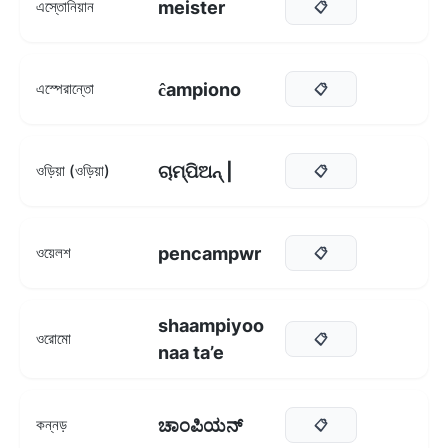
meister
এস্তোনিয়ান
📋
ĉampiono
এস্পেরান্তো
📋
ଚାମ୍ପିଅନ୍ |
ওড়িয়া (ওড়িয়া)
📋
pencampwr
ওয়েলশ
📋
shaampiyoo
ওরোমো
📋
naa ta’e
ಚಾಂಪಿಯನ್
কন্নড়
📋