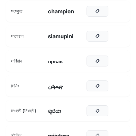
champion
সংস্কৃত
📋
siamupini
সামোয়ান
📋
првак
সার্বিয়ান
📋
چيمپئن
সিন্ধি
📋
ශූරයා
সিংহলী (সিংহলী)
📋
mästare
সুইডিশ
📋