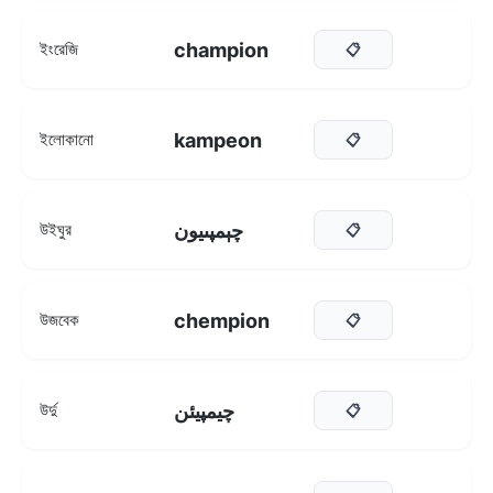
champion
ইংরেজি
📋
kampeon
ইলোকানো
📋
چېمپىيون
উইঘুর
📋
chempion
উজবেক
📋
چیمپیئن
উর্দু
📋