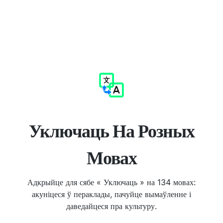
Уключаць На Розных
Мовах
Адкрыйце для сябе « Уключаць » на 134 мовах:
акуніцеся ў пераклады, пачуйце вымаўленне і
даведайцеся пра культуру.