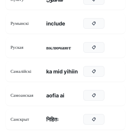
include
Румынскі
📋
включают
Руская
📋
ka mid yihiin
Самалійскі
📋
aofia ai
Самоанская
📋
निहितः
Санскрыт
📋