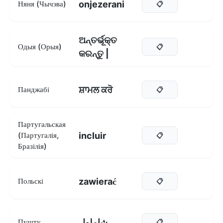
onjezerani
Няня (Чычэва)
📋
ଅନ୍ତର୍ଭୂକ୍ତ
Одыя (Орыя)
📋
କରନ୍ତୁ |
ਸ਼ਾਮਲ ਕਰੋ
Панджабі
📋
Партугальская
incluir
(Партугалія,
📋
Бразілія)
zawierać
Польскі
📋
شاملول
Пушту
📋