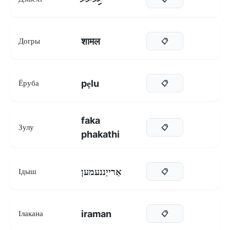
शामल
Догры
📋
pẹlu
Ёруба
📋
faka
Зулу
📋
phakathi
אַרייַננעמען
Ідыш
📋
iraman
Ілакана
📋