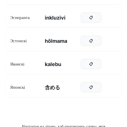
inkluzivi
Эсперанта
📋
hõlmama
Эстонскі
📋
kalebu
Яванскі
📋
含める
Японскі
📋
Націсніце на літару, каб праглядзець словы, якія