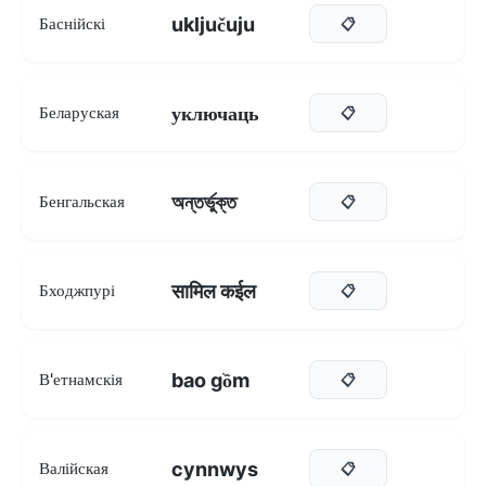
uključuju
Баснійскі
📋
уключаць
Беларуская
📋
অন্তর্ভুক্ত
Бенгальская
📋
सामिल कईल
Бходжпурі
📋
bao gồm
В'етнамскія
📋
cynnwys
Валійская
📋