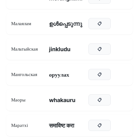
ഉൾപ്പെടുന്നു
Малаялам
📋
jinkludu
Мальтыйская
📋
оруулах
Мангольская
📋
whakauru
Маоры
📋
समाविष्ट करा
Маратхі
📋