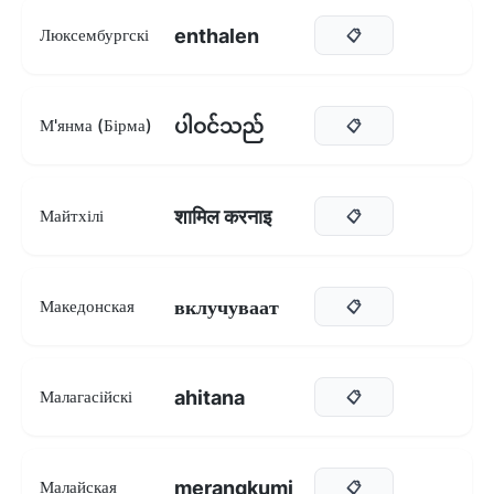
enthalen
Люксембургскі
📋
ပါဝင်သည်
М'янма (Бірма)
📋
शामिल करनाइ
Майтхілі
📋
вклучуваат
Македонская
📋
ahitana
Малагасійскі
📋
merangkumi
Малайская
📋