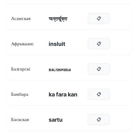
অন্তৰ্ভুক্ত
Асамская
📋
insluit
Афрыкаанс
📋
включва
Балгарскі
📋
ka fara kan
Бамбара
📋
sartu
Баскская
📋