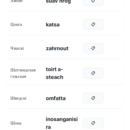
suav nrog
Хмонг
📋
katsa
Цонга
📋
zahrnout
Чэшскі
📋
toirt a-
Шатландская
📋
гэльская
steach
omfatta
Шведскі
📋
inosanganisi
Шона
📋
ra