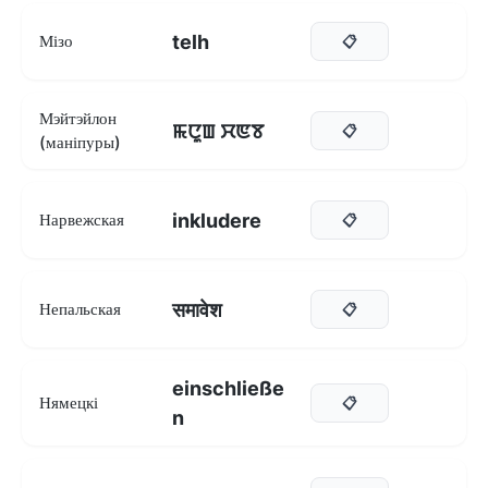
telh
Мізо
📋
Мэйтэйлон
ꯃꯅꯨꯡ ꯆꯟꯕ
📋
(маніпуры)
inkludere
Нарвежская
📋
समावेश
Непальская
📋
einschließe
Нямецкі
📋
n