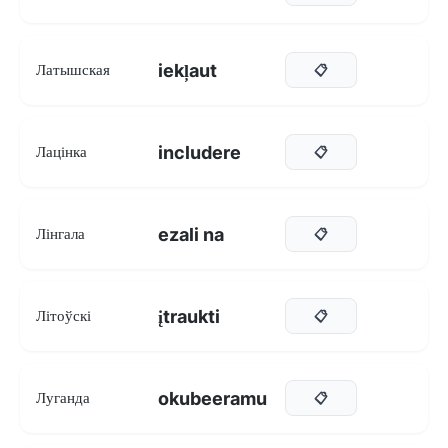
iekļaut
Латышская
📋
includere
Лацінка
📋
ezali na
Лінгала
📋
įtraukti
Літоўскі
📋
okubeeramu
Луганда
📋