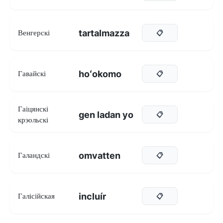
tartalmazza
Венгерскі
📋
hoʻokomo
Гавайскі
📋
Гаіцянскі
gen ladan yo
📋
крэольскі
omvatten
Галандскі
📋
incluír
Галісійская
📋