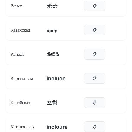
לִכלוֹל
Іўрыт
📋
қосу
Казахская
📋
ಸೇರಿಸಿ
Канада
📋
include
Карсіканскі
📋
포함
Карэйская
📋
incloure
Каталонская
📋