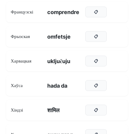
comprendre
Французскі
📋
omfetsje
Фрызская
📋
uključuju
Харвацкая
📋
hada da
Хаўса
📋
शामिल
Хіндзі
📋