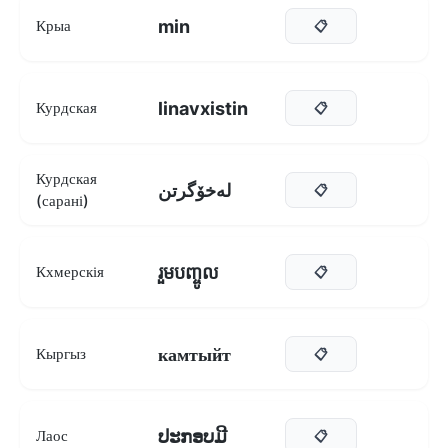
min
Крыа
📋
linavxistin
Курдская
📋
Курдская
لەخۆگرتن
📋
(сарані)
រួមបញ្ចូល
Кхмерскія
📋
камтыйт
Кыргыз
📋
ປະກອບມີ
Лаос
📋