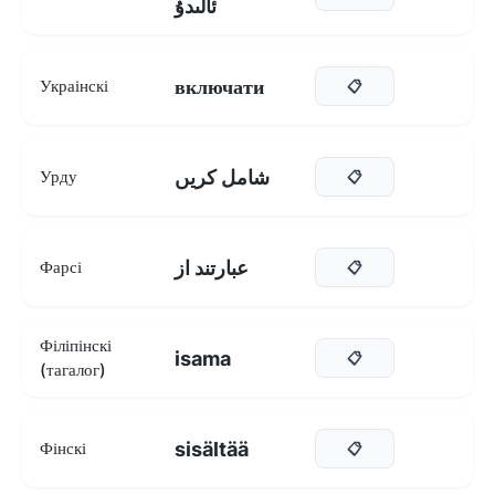
ئالىدۇ
включати
Украінскі
📋
شامل کریں
Урду
📋
عبارتند از
Фарсі
📋
Філіпінскі
isama
📋
(тагалог)
sisältää
Фінскі
📋