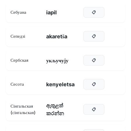
iapil
Себуана
📋
akaretša
Сепедзі
📋
укључују
Сербская
📋
kenyeletsa
Сесота
📋
ඇතුළත්
Сінгальская
📋
(сінгальская)
කරන්න