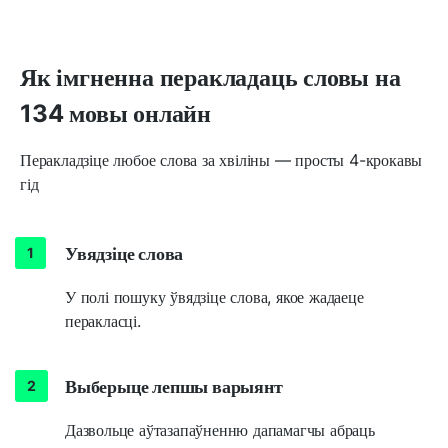
Як імгненна перакладаць словы на
134 мовы онлайн
Перакладзіце любое слова за хвіліны — просты 4-крокавы
гід
Увядзіце слова
У полі пошуку ўвядзіце слова, якое жадаеце
перакласці.
Выберыце лепшы варыянт
Дазвольце аўтазапаўненню дапамагчы абраць