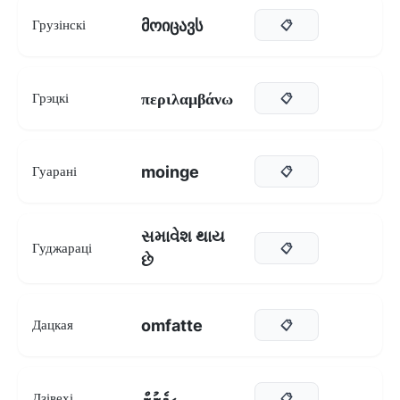
მოიცავს
Грузінскі
📋
περιλαμβάνω
Грэцкі
📋
moinge
Гуарані
📋
સમાવેશ થાય
Гуджараці
📋
છે
omfatte
Дацкая
📋
ހިމެނުން
Дзівехі
📋