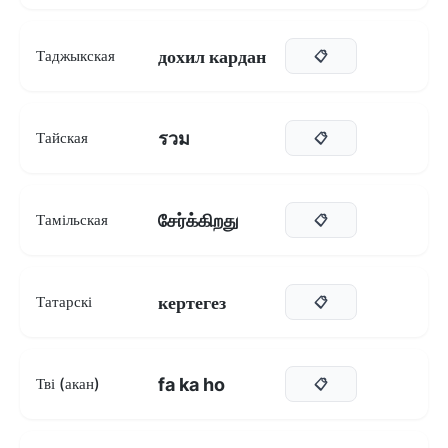
дохил кардан
Таджыкская
📋
รวม
Тайская
📋
சேர்க்கிறது
Тамільская
📋
кертегез
Татарскі
📋
fa ka ho
Тві (акан)
📋