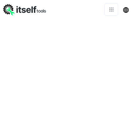
itself
tools