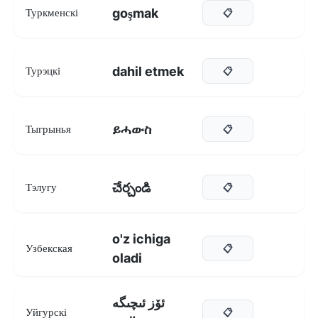
goşmak
Туркменскі
📋
dahil etmek
Турэцкі
📋
ይሓውስ
Тыгрынья
📋
చేర్చండి
Тэлугу
📋
o'z ichiga
Узбекская
📋
oladi
ئۆز ئىچىگە
Уйгурскі
📋