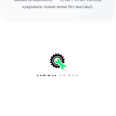
адкрываць новыя мовы без высілкаў.