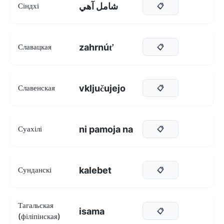
شامل آهي
Сіндхі
📋
zahrnúť
Славацкая
📋
vključujejo
Славенская
📋
ni pamoja na
Суахілі
📋
kalebet
Сунданскі
📋
Тагальская
isama
📋
(філіпінская)