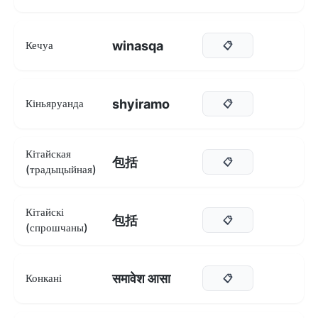
winasqa
Кечуа
📋
shyiramo
Кіньяруанда
📋
Кітайская
包括
📋
(традыцыйная)
Кітайскі
包括
📋
(спрошчаны)
समावेश आसा
Конкані
📋