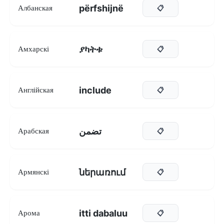
përfshijnë
Албанская
📋
ያካትቱ
Амхарскі
📋
include
Англійская
📋
تضمن
Арабская
📋
ներառում
Армянскі
📋
itti dabaluu
Арома
📋