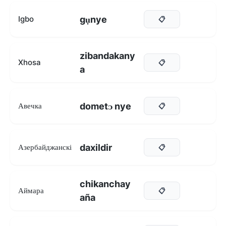
gụnye
Igbo
📋
zibandakany
Xhosa
📋
a
dometᴐ nye
Авечка
📋
daxildir
Азербайджанскі
📋
chikanchay
Аймара
📋
aña