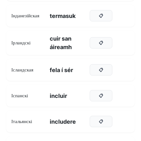
termasuk
Інданезійская
📋
cuir san
Ірландскі
📋
áireamh
fela í sér
Ісландская
📋
incluir
Іспанскі
📋
includere
Італьянскі
📋