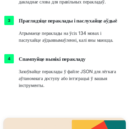
дакладнае слова для правільных перакладаў.
Праглядзіце пераклады і паслухайце аўдыё
Атрымаеце пераклады на ўсіх 134 мовах і
паслухайце аўдыявымаўленні, калі яны маюцца.
Спампуйце вынікі перакладу
Захоўвайце пераклады ў файле JSON для лёгкага
аўтаномнага доступу або інтэграцыі ў вашыя
інструменты.