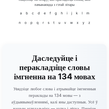
пачынаюцца з гэтай літары
a
b
c
d
e
f
g
h
i
j
k
l
m
n
o
p
q
r
s
t
u
v
w
x
y
z
Даследуйце і
перакладзіце словы
імгненна на 134 мовах
Увядзіце любое слова і атрымайце імгненныя
пераклады на 134 мовы — з
аўдыявымаўленнямі, калі яны даступныя. Усё ў
вашым аглядальніку — хутка і лёгка. Пачніце