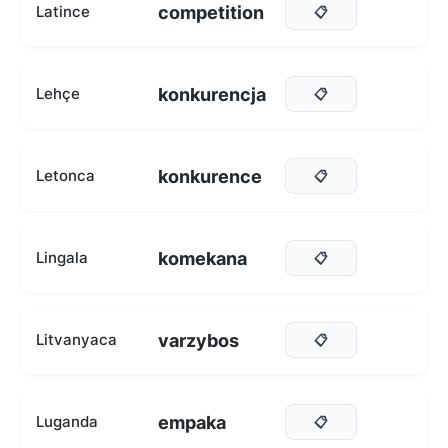
competition
Latince
📋
konkurencja
Lehçe
📋
konkurence
Letonca
📋
komekana
Lingala
📋
varzybos
Litvanyaca
📋
empaka
Luganda
📋