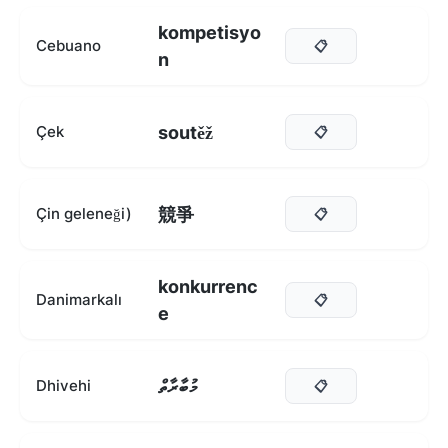
kompetisyo
Cebuano
📋
n
soutěž
Çek
📋
競爭
Çin geleneği)
📋
konkurrenc
Danimarkalı
📋
e
މުބާރާތް
Dhivehi
📋