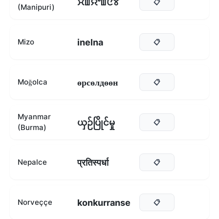
ꯆꯥꯡꯌꯦꯡꯅꯕ
📋
(Manipuri)
inelna
Mizo
📋
өрсөлдөөн
Moğolca
📋
Myanmar
ယှဉ်ပြိုင်မှု
📋
(Burma)
प्रतिस्पर्धा
Nepalce
📋
konkurranse
Norveççe
📋