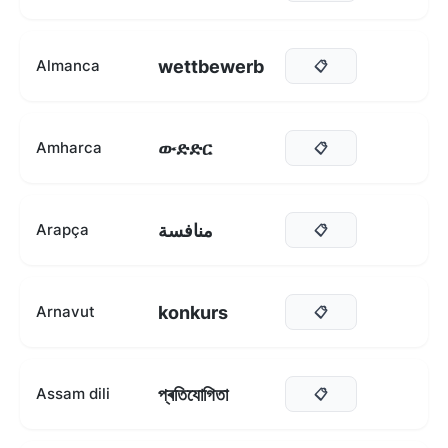
wettbewerb
Almanca
📋
ውድድር
Amharca
📋
منافسة
Arapça
📋
konkurs
Arnavut
📋
প্ৰতিযোগিতা
Assam dili
📋