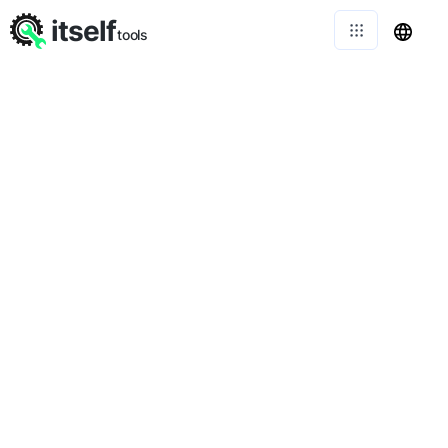
itself
tools