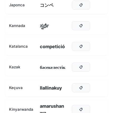
コンペ
Japonca
📋
ಸ್ಪರ್ಧೆ
Kannada
📋
competició
Katalanca
📋
бәсекелестік
Kazak
📋
llallinakuy
Keçuva
📋
amarushan
Kinyarwanda
📋
wa