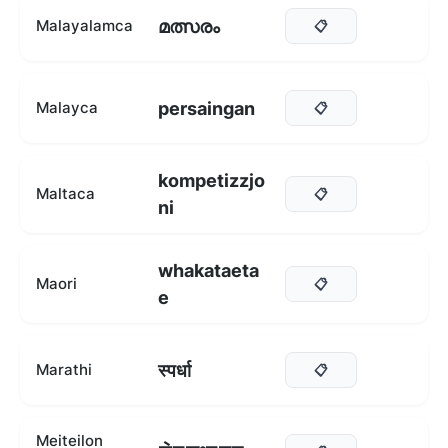
മത്സരം
Malayalamca
📋
persaingan
Malayca
📋
kompetizzjo
Maltaca
📋
ni
whakataeta
Maori
📋
e
स्पर्धा
Marathi
📋
Meiteilon