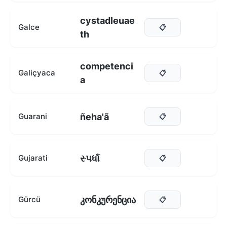
cystadleuae
Galce
📋
th
competenci
Galiçyaca
📋
a
ñeha'ã
Guarani
📋
સ્પર્ધા
Gujarati
📋
კონკურენცია
Gürcü
📋