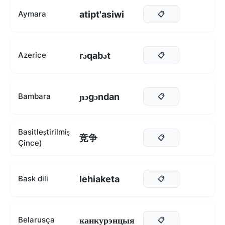
atipt'asiwi
Aymara
📋
rəqabət
Azerice
📋
ɲɔgɔndan
Bambara
📋
Basitleştirilmiş
竞争
📋
Çince)
lehiaketa
Bask dili
📋
канкурэнцыя
Belarusça
📋