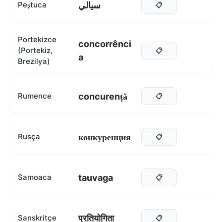
سيالي
Peştuca
📋
Portekizce
concorrênci
(Portekiz,
📋
a
Brezilya)
concurență
Rumence
📋
конкуренция
Rusça
📋
tauvaga
Samoaca
📋
प्रतियोगिता
Sanskritçe
📋