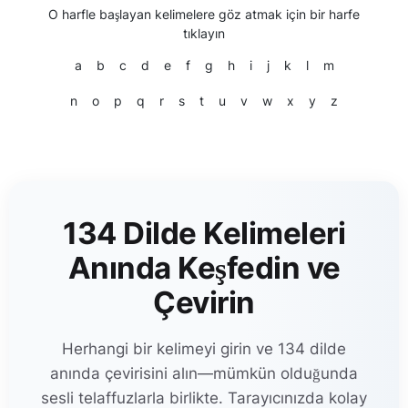
O harfle başlayan kelimelere göz atmak için bir harfe
tıklayın
a
b
c
d
e
f
g
h
i
j
k
l
m
n
o
p
q
r
s
t
u
v
w
x
y
z
134 Dilde Kelimeleri
Anında Keşfedin ve
Çevirin
Herhangi bir kelimeyi girin ve 134 dilde
anında çevirisini alın—mümkün olduğunda
sesli telaffuzlarla birlikte. Tarayıcınızda kolay