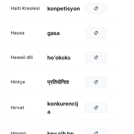
konpetisyon
Haiti Kreolesi
📋
gasa
Hausa
📋
hoʻokūkū
Hawaii dili
📋
प्रतियोगिता
Hintçe
📋
konkurencij
Hırvat
📋
a
kev sib tw
Hmong
📋