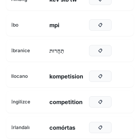
mpi
İbo
📋
תַחֲרוּת
İbranice
📋
kompetision
Ilocano
📋
competition
İngilizce
📋
comórtas
İrlandalı
📋