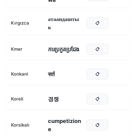
атаандашты
Kırgızca
📋
к
ការប្រកួតប្រជែង
Kmer
📋
सर्त
Konkani
📋
경쟁
Koreli
📋
cumpetizion
Korsikalı
📋
e