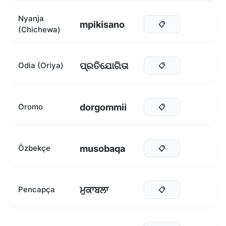
Nyanja
mpikisano
📋
(Chichewa)
ପ୍ରତିଯୋଗିତା
Odia (Oriya)
📋
dorgommii
Oromo
📋
musobaqa
Özbekçe
📋
ਮੁਕਾਬਲਾ
Pencapça
📋