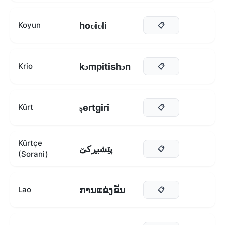
hoʋiʋli
Koyun
📋
kɔmpitishɔn
Krio
📋
şertgirî
Kürt
📋
Kürtçe
پێشبڕکێ
📋
(Sorani)
ການແຂ່ງຂັນ
Lao
📋