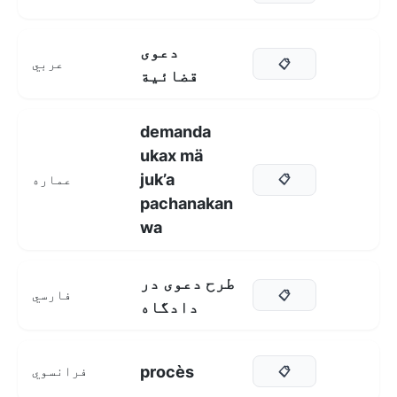
دعوى
عربي
📋
قضائية
demanda
ukax mä
juk’a
عماره
📋
pachanakan
wa
طرح دعوی در
فارسي
📋
دادگاه
procès
فرانسوي
📋