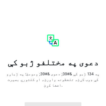
دعوی په مختلفو ژبو کې
په 134 ژبو کې &#39; دعوی &#39; ومومئ: په ژباړو
کې ډوب کړئ، تلفظونه واورئ، او کلتوري بصیرت
افشا کړئ.