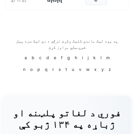
په یوه لیک باندې کلیک وکړئ ترڅو د دې لیک سره پیل
شوي ټکي براوز کړئ
a
b
c
d
e
f
g
h
i
j
k
l
m
n
o
p
q
r
s
t
u
v
w
x
y
z
فوري د لغاتو پلټنه او
ژباړه په ۱۳۴ ژبو کې