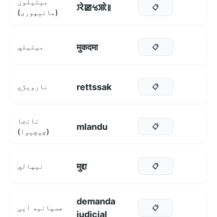
میتیلون
ꯋꯥꯀꯠꯄꯥ꯫
📋
(مانیپوری)
मुकदमा
میتیلي
📋
rettssak
نارویژي
📋
نانجا
mlandu
📋
(چیچیوا)
मुद्दा
نیپالي
📋
demanda
هسپانیه ایی
📋
judicial