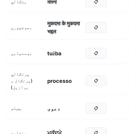
মামলা
بنګالي
📋
मुकदमा के मुकदमा
بھوجپوري
📋
भइल
tužba
بوسنیایی
📋
پرتګالي
processo
(پرتګال ،
📋
برازیل)
دعوی
پښتو
📋
ਮੁਕੱਦਮੇ
پنجابي
📋