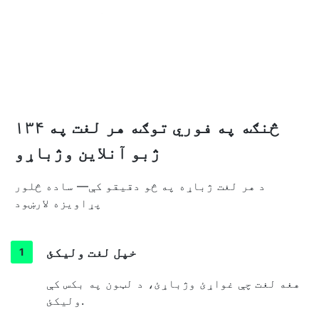
څنګه په فوري توګه هر لغت په ۱۳۴
ژبو آنلاین وژباړو
د هر لغت ژباړه په څو دقیقو کې— ساده څلور
پړاویزه لارښود
خپل لغت ولیکئ
هغه لغت چې غواړئ وژباړئ، د لټون په بکس کې
ولیکئ.