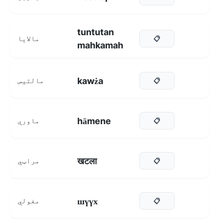
tuntutan
مالایا
📋
mahkamah
kawża
مالتیس
📋
hāmene
ماوري
📋
खटला
مراټي
📋
шүүх
مغولي
📋