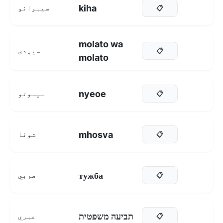
kiha
سیبوانو
📋
molato wa
سیپدی
📋
molato
nyeoe
سیسوتو
📋
mhosva
شونا
📋
тужба
صربي
📋
תביעה משפטית
عبري
📋