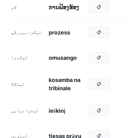
ການຟ້ອງຮ້ອງ
لاو
📋
prozess
لوګزامبورګي
📋
omusango
لوګنډا
📋
kosamba na
لينګلا
📋
tribinale
ieškinį
لیتوانیایی
📋
tiesas prāvu
لیتوین
📋