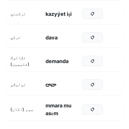
kazyýet işi
ترکمني
📋
dava
ترکي
📋
تګالوګ
demanda
📋
(فلیپین)
దావా
تولیګو
📋
mmara mu
ټوی (اکان)
📋
asɛm