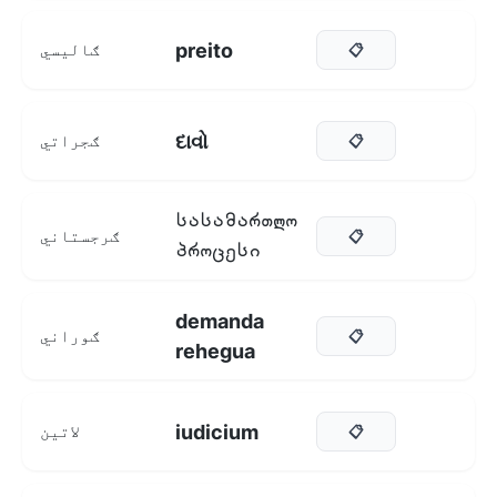
preito
ګالیسي
📋
દાવો
ګجراتي
📋
სასამართლო
ګرجستاني
📋
პროცესი
demanda
ګوراني
📋
rehegua
iudicium
لاتین
📋