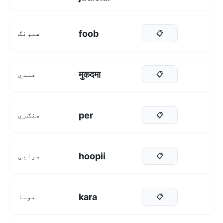
foob
همونګ
📋
मुकदमा
هندي
📋
per
هنګري
📋
hoopii
هوایی
📋
kara
هوسا
📋