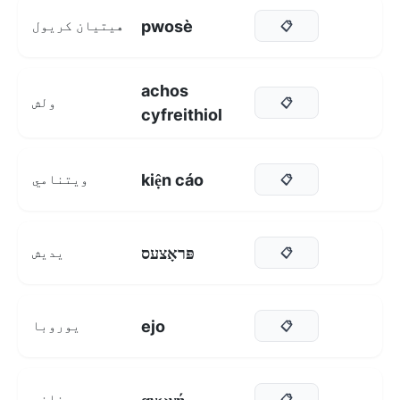
pwosè
هیتیان کریول
📋
achos
ولش
📋
cyfreithiol
kiện cáo
ویتنامي
📋
פּראָצעס
یدیش
📋
ejo
یوروبا
📋
αγωγή
یوناني
📋