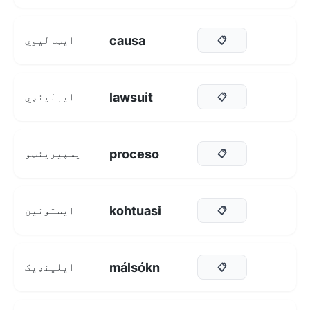
causa
ایټالیوي
📋
lawsuit
ایرلینډي
📋
proceso
ایسپیرینټو
📋
kohtuasi
ایستونین
📋
málsókn
ایلینډیک
📋