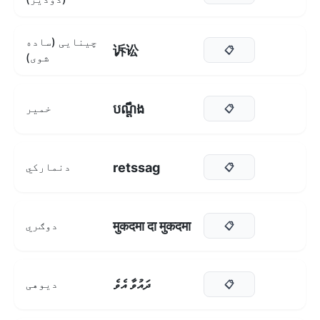
چینایی (ساده
诉讼
📋
شوی)
បណ្តឹង
خمیر
📋
retssag
دنمارکي
📋
मुकदमा दा मुकदमा
دوګري
📋
ދައުވާ އެވެ
دیوهی
📋