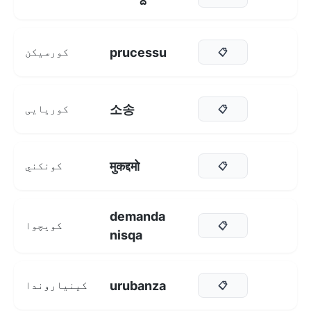
prucessu
کورسیکن
📋
소송
کوریایی
📋
मुकद्दमो
کونکني
📋
demanda
کویچوا
📋
nisqa
urubanza
کینیاروندا
📋