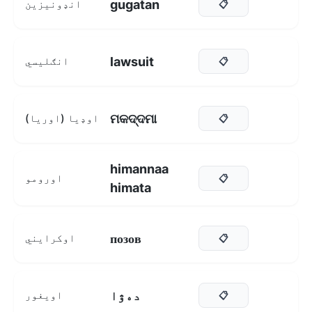
gugatan
انډونیزین
📋
lawsuit
انګلیسي
📋
ମକଦ୍ଦମା
اوډیا (اوریا)
📋
himannaa
اورومو
📋
himata
позов
اوکرایني
📋
دەۋا
اویغور
📋