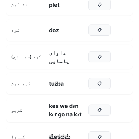
plet
کتالین
📋
doz
کرد
📋
داوای
کرد (سوراني)
📋
یاسایی
tužba
کرواسین
📋
kes we dɛn
کریو
📋
kɛr go na kɔt
ಮೊಕದ್ದಮೆ
کناډا
📋