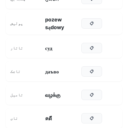
pozew
پولیش
📋
sądowy
суд
تاتار
📋
даъво
تاجک
📋
வழக்கு
تامیل
📋
คดี
تای
📋