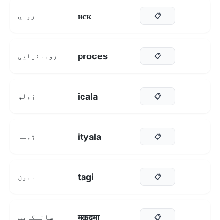
иск
روسي
📋
proces
رومانیایی
📋
icala
زولو
📋
ityala
ژوسا
📋
tagi
سامون
📋
मुकदमा
سانسکریټ
📋