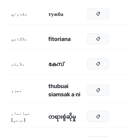
тужба
مقدوني
📋
fitoriana
ملاګاسي
📋
കേസ്
ملایلم
📋
thubuai
ميزو
📋
siamsak a ni
میانمار
တရားစွဲဆိုမှု
📋
(برمی)