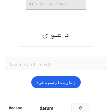
د یوې کلمې لټون وکړئ
دعوی
ژباړې ډاونلوډ کړئ
darum
Ilocano
📋