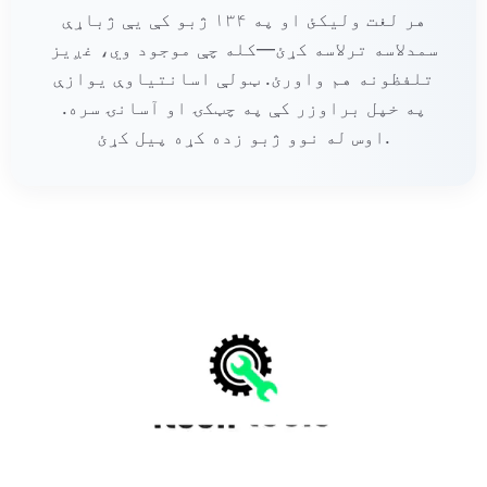
هر لغت ولیکئ او په ۱۳۴ ژبو کې یې ژباړې
سمدلاسه ترلاسه کړئ—کله چې موجود وي، غږیز
تلفظونه هم واورئ. ټولې اسانتیاوې یوازې
په خپل براوزر کې په چټکۍ او آسانۍ سره.
اوس له نوو ژبو زده کړه پیل کړئ.