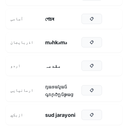
গোচৰ
آسامی
📋
məhkəmə
اذربایجان
📋
مقدمہ
اردو
📋
դատական
ارمانیایی
📋
գործընթաց
sud jarayoni
ازبکي
📋