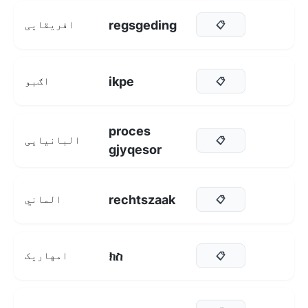
regsgeding
افریقایی
📋
ikpe
اګبو
📋
proces
البانیایی
📋
gjyqesor
rechtszaak
الماني
📋
ክስ
امهاریک
📋