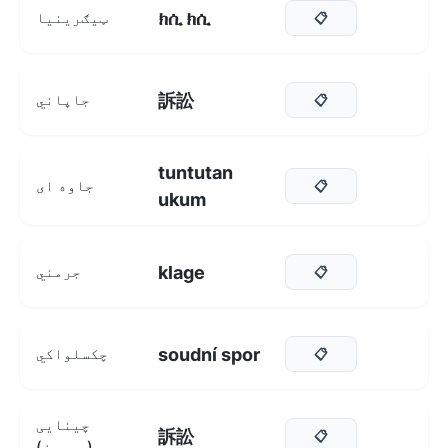
ክሲ ክሲ
ټیګرینیا
📋
訴訟
جاپاني
📋
tuntutan
جاوه ای
📋
ukum
klage
جرمني
📋
soudní spor
چکسلواکي
📋
چینایی
訴訟
📋
(دودیز)