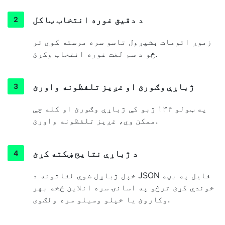
د دقیق غوره انتخاب ټاکل
زموږ اتومات بشپړول تاسو سره مرسته کوي تر
څو د سم لغت غوره انتخاب وکړئ.
ژباړې وګورئ او غږیز تلفظونه واورئ
په ټولو ۱۳۴ ژبو کې ژباړې وګورئ او کله چې
ممکن وي، غږیز تلفظونه واورئ.
د ژباړې نتایج ښکته کړئ
خپل ژباړل شوي لغاتونه د JSON فایل په بڼه
خوندي کړئ ترڅو په اسانۍ سره انلاین څخه بهر
وکاروئ یا خپلو وسیلو سره ولګوی.