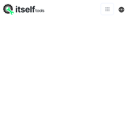
itself
tools