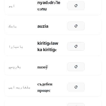
nyadɔdrɔ̃ le
ایو
📋
ʋɔnu
auzia
باسک
📋
kiritigɛlaw
بامبارا
📋
ka kiritigɛ
пазоў
بلاروسي
📋
съдебен
بلغاریه ایی
📋
процес