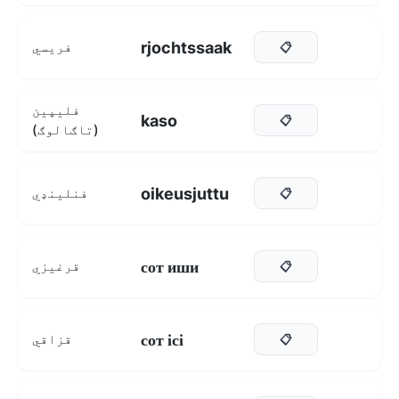
rjochtssaak
فريسي
📋
فلیپین
kaso
📋
(تاګالوګ)
oikeusjuttu
فنلینډي
📋
сот иши
قرغیزي
📋
сот ісі
قزاقي
📋