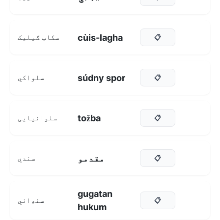
cùis-lagha
سکاټ ګیلیک
📋
súdny spor
سلواکي
📋
tožba
سلوانیایی
📋
مقدمو
سندي
📋
gugatan
سنډاني
📋
hukum