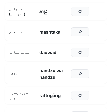
سنهالی
නඩු
📋
(سنهالی)
mashtaka
سواحلي
📋
dacwad
سومالیایی
📋
nandzu wa
سونګا
📋
nandzu
سویډیش یا
rättegång
📋
سویډني