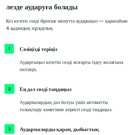
лезде аударуға болады
Кез келген сөзді бірнеше минутта аударыңыз — қарапайым
4 қадамдық нұсқаулық
Сөзіңізді теріңіз
Аударғыңыз келетін сөзді жоғарғы іздеу жолағына
енгізіңіз.
Ең дәл сөзді таңдаңыз
Аудармалардың дәл болуы үшін автоматты
толықтыру көмегімен керекті сөзді таңдаңыз.
Аудармаларды қарап, дыбыстық