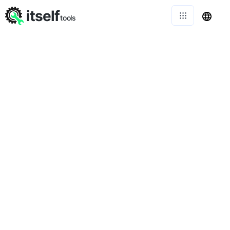
itself
tools