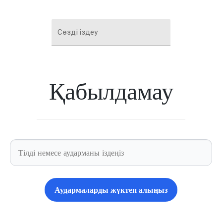
Сөзді іздеу
Қабылдамау
Аудармаларды жүктеп алыңыз