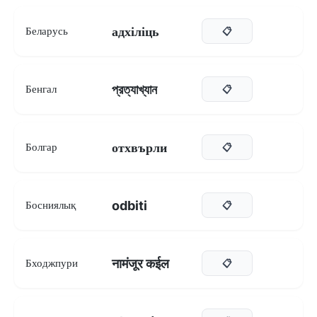
адхіліць
Беларусь
📋
প্রত্যাখ্যান
Бенгал
📋
отхвърли
Болгар
📋
odbiti
Босниялық
📋
नामंजूर कईल
Бходжпури
📋