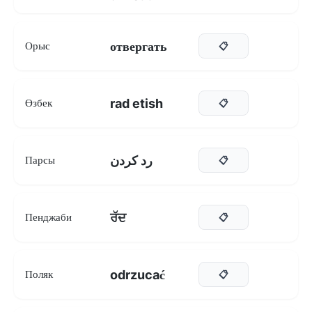
отвергать
Орыс
📋
rad etish
Өзбек
📋
رد کردن
Парсы
📋
ਰੱਦ
Пенджаби
📋
odrzucać
Поляк
📋