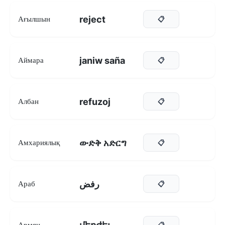
reject
Ағылшын
📋
janiw saña
Аймара
📋
refuzoj
Албан
📋
ውድቅ አድርግ
Амхариялық
📋
رفض
Араб
📋
Армян
📋