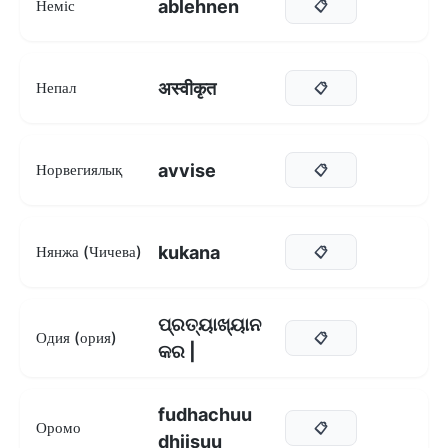
ablehnen
Неміс
📋
अस्वीकृत
Непал
📋
avvise
Норвегиялық
📋
kukana
Нянжа (Чичева)
📋
ପ୍ରତ୍ୟାଖ୍ୟାନ
Одия (ория)
📋
କର |
fudhachuu
Оромо
📋
dhiisuu