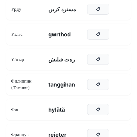
مسترد کریں
Урду
📋
gwrthod
Уэльс
📋
رەت قىلىش
Ұйғыр
📋
Филиппин
tanggihan
📋
(Тагалог)
hylätä
Фин
📋
rejeter
Француз
📋