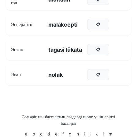
гэл
malakcepti
Эсперанто
📋
tagasi lükata
Эстон
📋
nolak
Яван
📋
Сол әріптен басталатын сөздерді шолу үшін әріпті
басыңыз
a
b
c
d
e
f
g
h
i
j
k
l
m