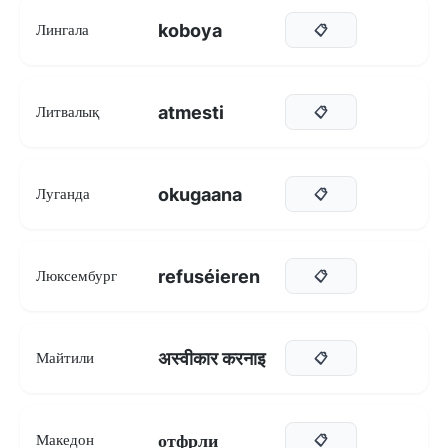
koboya
Лингала
📋
atmesti
Литвалық
📋
okugaana
Луганда
📋
refuséieren
Люксембург
📋
अस्वीकार करनाइ
Майтили
📋
отфрли
Македон
📋