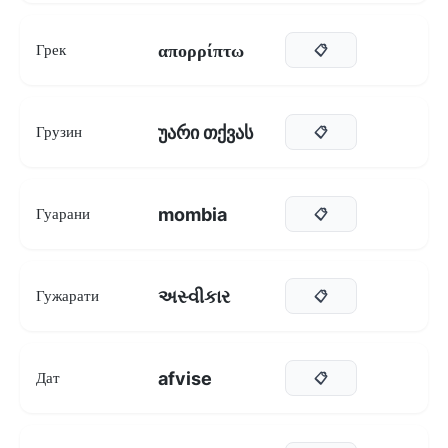
απορρίπτω
Грек
📋
უარი თქვას
Грузин
📋
mombia
Гуарани
📋
અસ્વીકાર
Гужарати
📋
afvise
Дат
📋