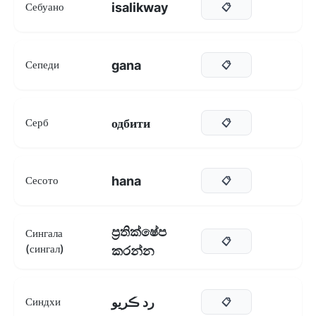
isalikway
Себуано
📋
gana
Сепеди
📋
одбити
Серб
📋
hana
Сесото
📋
ප්‍රතික්ෂේප
Сингала
📋
(сингал)
කරන්න
رد ڪريو
Синдхи
📋