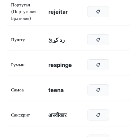
Португал
rejeitar
(Португалия,
📋
Бразилия)
رد کړئ
Пушту
📋
respinge
Румын
📋
teena
Самоа
📋
अस्वीकार
Санскрит
📋