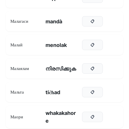
mandà
Малагаси
📋
menolak
Малай
📋
നിരസിക്കുക
Малаялам
📋
tiċħad
Мальта
📋
whakakahor
Маори
📋
e