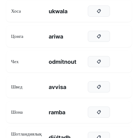
ukwala
Хоса
📋
ariwa
Цонга
📋
odmítnout
Чех
📋
avvisa
Швед
📋
ramba
Шона
📋
Шотландиялық
diùltadh
📋