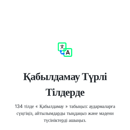
Қабылдамау Түрлі
Тілдерде
134 тілде « Қабылдамау » табыңыз: аудармаларға
сүңгіңіз, айтылымдарды тыңдаңыз және мәдени
түсініктерді ашыңыз.