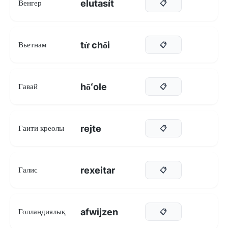
elutasít
Венгер
📋
từ chối
Вьетнам
📋
hōʻole
Гавай
📋
rejte
Гаити креолы
📋
rexeitar
Галис
📋
afwijzen
Голландиялық
📋