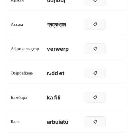
մերժել
প্ৰত্যাখ্যান
Ассам
📋
verwerp
Африкалықтар
📋
rədd et
Әзірбайжан
📋
ka fili
Бамбара
📋
arbuiatu
Баск
📋