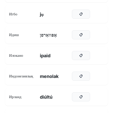
jụ
Игбо
📋
אָפּוואַרפן
Идиш
📋
ipaid
Илокано
📋
menolak
Индонезиялық
📋
diúltú
Ирланд
📋