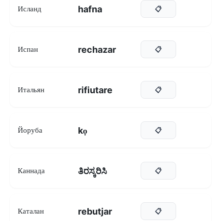
hafna
Исланд
📋
rechazar
Испан
📋
rifiutare
Итальян
📋
kọ
Йоруба
📋
ತಿರಸ್ಕರಿಸಿ
Каннада
📋
rebutjar
Каталан
📋