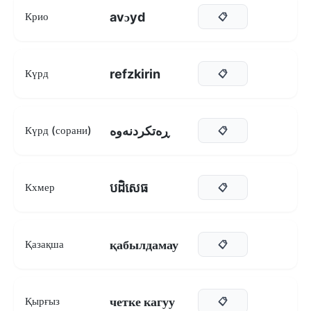
avɔyd
Крио
📋
refzkirin
Күрд
📋
ڕەتکردنەوە
Күрд (сорани)
📋
បដិសេធ
Кхмер
📋
қабылдамау
Қазақша
📋
четке кагуу
Қырғыз
📋