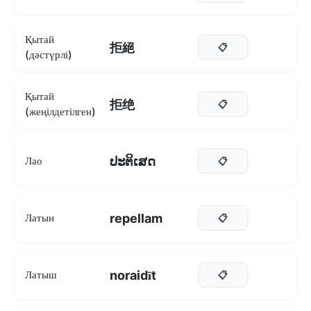
Қытай
拒絕
📋
(дәстүрлі)
Қытай
拒绝
📋
(жеңілдетілген)
ປະຕິເສດ
Лао
📋
repellam
Латын
📋
noraidīt
Латыш
📋