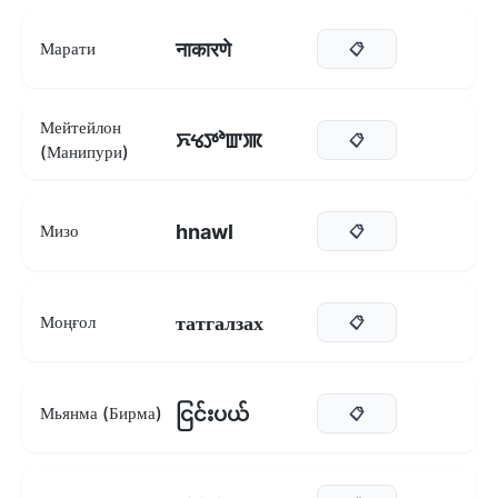
नाकारणे
Марати
📋
Мейтейлон
ꯈꯠꯇꯣꯛꯄ
📋
(Манипури)
hnawl
Мизо
📋
татгалзах
Моңғол
📋
ငြင်းပယ်
Мьянма (Бирма)
📋