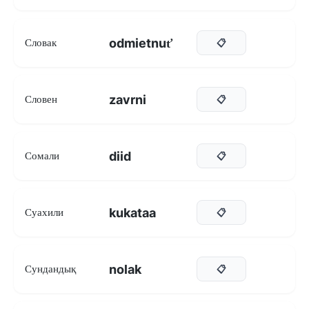
odmietnuť
Словак
📋
zavrni
Словен
📋
diid
Сомали
📋
kukataa
Суахили
📋
nolak
Сундандық
📋