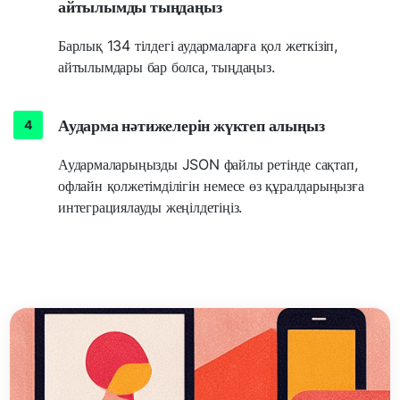
айтылымды тыңдаңыз
Барлық 134 тілдегі аудармаларға қол жеткізіп,
айтылымдары бар болса, тыңдаңыз.
Аударма нәтижелерін жүктеп алыңыз
Аудармаларыңызды JSON файлы ретінде сақтап,
офлайн қолжетімділігін немесе өз құралдарыңызға
интеграциялауды жеңілдетіңіз.