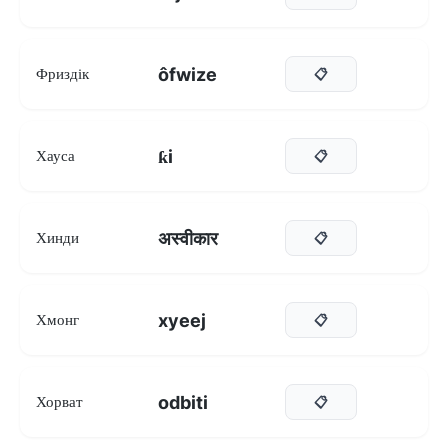
ôfwize
Фриздік
📋
ƙi
Хауса
📋
अस्वीकार
Хинди
📋
xyeej
Хмонг
📋
odbiti
Хорват
📋