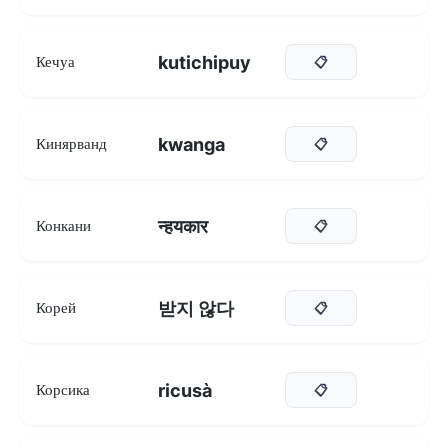
kutichipuy
Кечуа
📋
kwanga
Кинярванд
📋
न्हयकार
Конкани
📋
받지 않다
Корей
📋
ricusà
Корсика
📋