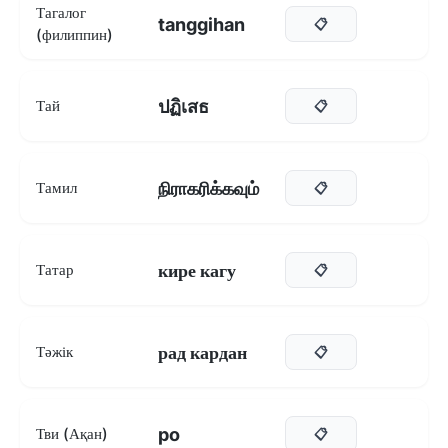
Тагалог
tanggihan
📋
(филиппин)
ปฏิเสธ
Тай
📋
நிராகரிக்கவும்
Тамил
📋
кире кагу
Татар
📋
рад кардан
Тәжік
📋
po
Тви (Ақан)
📋