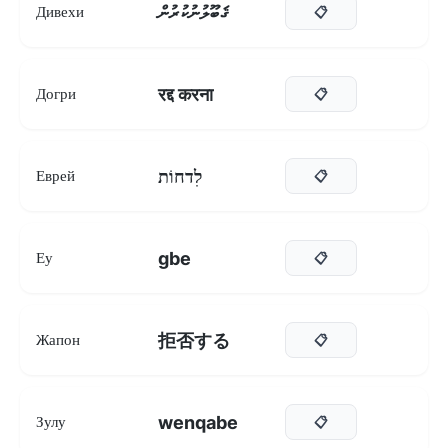
ޤަބޫލުނުކުރުން
Дивехи
📋
रद्द करना
Догри
📋
לִדחוֹת
Еврей
📋
gbe
Еу
📋
拒否する
Жапон
📋
wenqabe
Зулу
📋