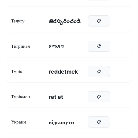
తిరస్కరించండి
Телугу
📋
ምንጻግ
Тигринья
📋
reddetmek
Түрік
📋
ret et
Түрікмен
📋
відкинути
Украин
📋