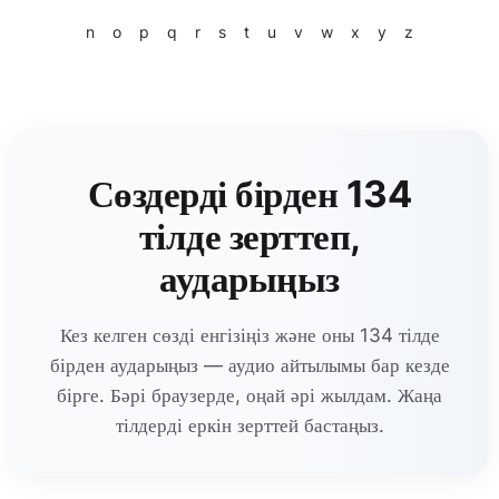
n
o
p
q
r
s
t
u
v
w
x
y
z
Сөздерді бірден 134
тілде зерттеп,
аударыңыз
Кез келген сөзді енгізіңіз және оны 134 тілде
бірден аударыңыз — аудио айтылымы бар кезде
бірге. Бәрі браузерде, оңай әрі жылдам. Жаңа
тілдерді еркін зерттей бастаңыз.