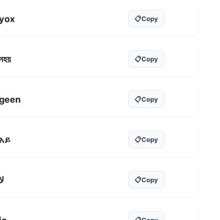
yox
📋
Copy
নহয়
📋
Copy
geen
📋
Copy
አይ
📋
Copy
لا
📋
Copy
📋
Copy