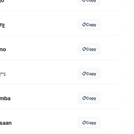
jo
ոչ
📋
Copy
no
📋
Copy
ניין
📋
Copy
mba
📋
Copy
saan
📋
Copy