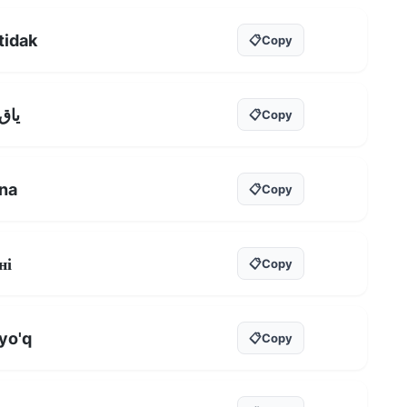
tidak
📋
Copy
ياق
📋
Copy
na
📋
Copy
ні
📋
Copy
yo'q
📋
Copy