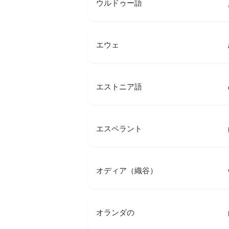
ウルドゥー語
エウェ
エストニア語
エスペラント
オディア（織谷）
オランダの