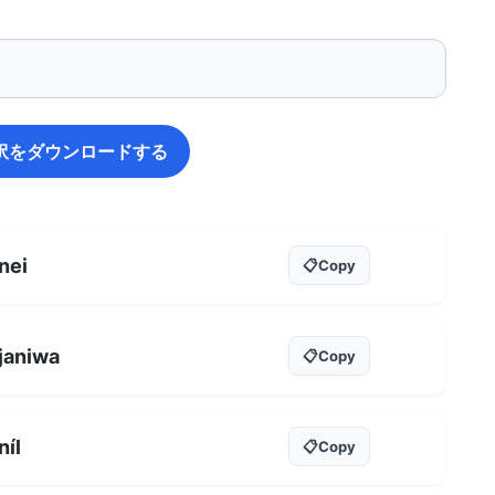
訳をダウンロードする
nei
📋
Copy
janiwa
📋
Copy
níl
📋
Copy