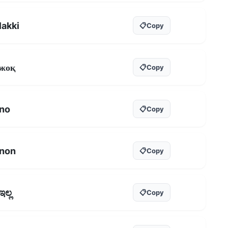
lakki
📋
Copy
жоқ
📋
Copy
no
📋
Copy
non
📋
Copy
ಇಲ್ಲ
📋
Copy