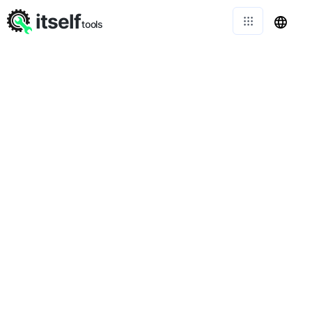
itself
tools