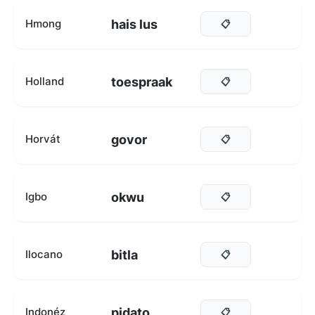
hais lus
Hmong
📋
toespraak
Holland
📋
govor
Horvát
📋
okwu
Igbo
📋
bitla
Ilocano
📋
pidato
Indonéz
📋