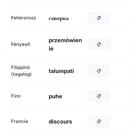
гаворка
Fehérorosz
📋
przemówien
Fényesít
📋
ie
Filippínó
talumpati
📋
(tagalog)
puhe
Finn
📋
discours
Francia
📋