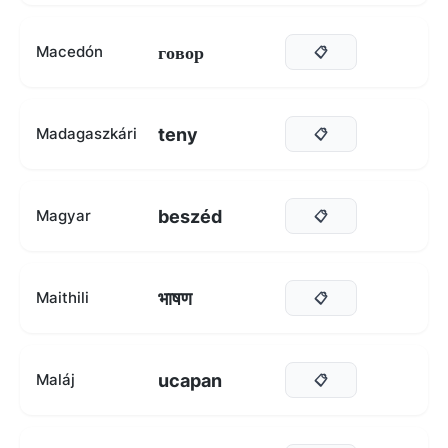
говор
Macedón
📋
teny
Madagaszkári
📋
beszéd
Magyar
📋
भाषण
Maithili
📋
ucapan
Maláj
📋