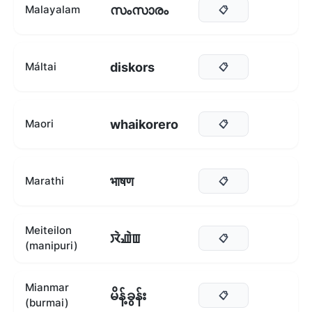
സംസാരം
Malayalam
📋
diskors
Máltai
📋
whaikorero
Maori
📋
भाषण
Marathi
📋
Meiteilon
ꯋꯥꯉꯥꯡ
📋
(manipuri)
Mianmar
မိန့်ခွန်း
📋
(burmai)