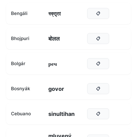
বক্তৃতা
Bengáli
📋
बोलल
Bhojpuri
📋
реч
Bolgár
📋
govor
Bosnyák
📋
sinultihan
Cebuano
📋
mluvený