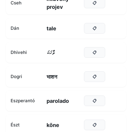
Cseh
📋
projev
tale
Dán
📋
ވާހަކަ
Dhivehi
📋
भाशन
Dogri
📋
parolado
Eszperantó
📋
kõne
Észt
📋