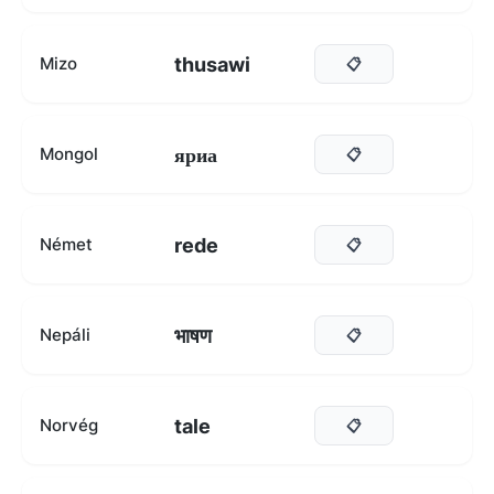
thusawi
Mizo
📋
яриа
Mongol
📋
rede
Német
📋
भाषण
Nepáli
📋
tale
Norvég
📋