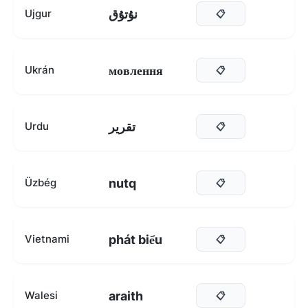
نۇتۇق
Ujgur
📋
мовлення
Ukrán
📋
تقریر
Urdu
📋
nutq
Üzbég
📋
phát biểu
Vietnami
📋
araith
Walesi
📋