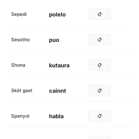
polelo
Sepedi
📋
puo
Sesotho
📋
kutaura
Shona
📋
cainnt
Skót gael
📋
habla
Spanyol
📋