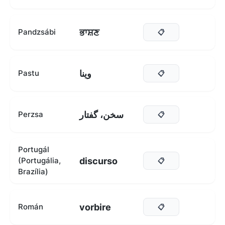
ਭਾਸ਼ਣ
Pandzsábi
📋
وينا
Pastu
📋
سخن، گفتار
Perzsa
📋
Portugál
discurso
(Portugália,
📋
Brazília)
vorbire
Román
📋