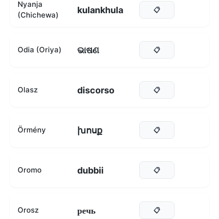
Nyanja
kulankhula
📋
(Chichewa)
ଭାଷଣ
Odia (Oriya)
📋
discorso
Olasz
📋
խոսք
Örmény
📋
dubbii
Oromo
📋
речь
Orosz
📋