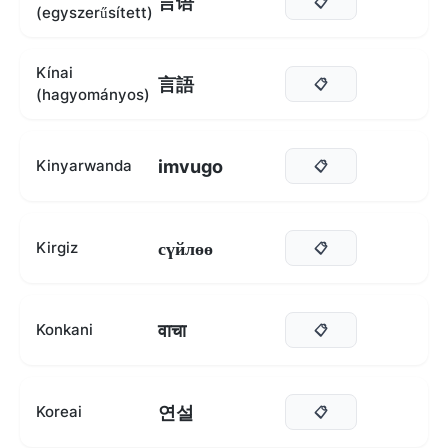
言语
📋
(egyszerűsített)
Kínai
言語
📋
(hagyományos)
imvugo
Kinyarwanda
📋
сүйлөө
Kirgiz
📋
वाचा
Konkani
📋
연설
Koreai
📋