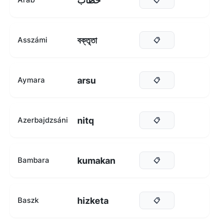
خطاب
বক্তৃতা
Asszámi
📋
arsu
Aymara
📋
nitq
Azerbajdzsáni
📋
kumakan
Bambara
📋
hizketa
Baszk
📋