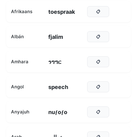
toespraak
Afrikaans
📋
fjalim
Albán
📋
ንግግር
Amhara
📋
speech
Angol
📋
nuƒoƒo
Anyajuh
📋
Arab
📋