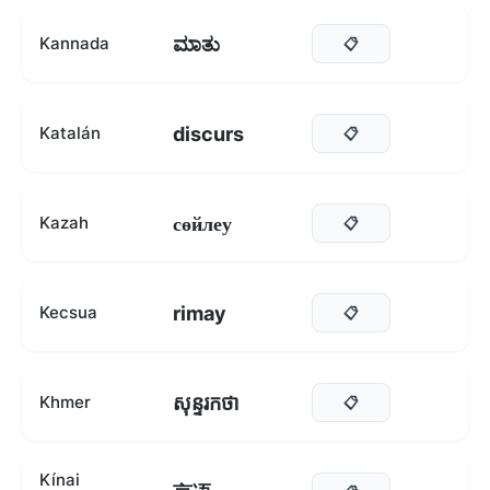
ಮಾತು
Kannada
📋
discurs
Katalán
📋
сөйлеу
Kazah
📋
rimay
Kecsua
📋
សុន្ទរកថា
Khmer
📋
Kínai