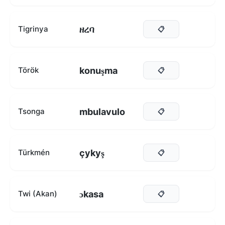
ዘረባ
Tigrinya
📋
konuşma
Török
📋
mbulavulo
Tsonga
📋
çykyş
Türkmén
📋
ɔkasa
Twi (Akan)
📋