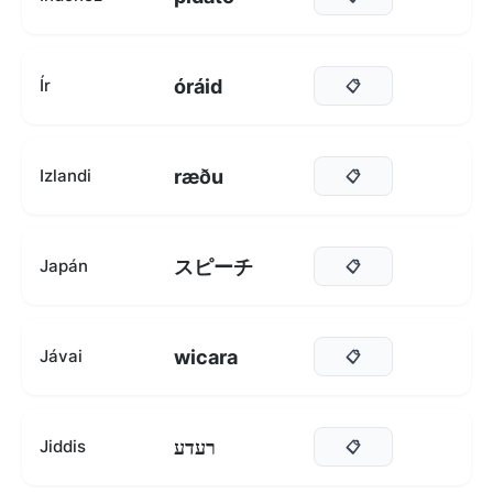
óráid
Ír
📋
ræðu
Izlandi
📋
スピーチ
Japán
📋
wicara
Jávai
📋
רעדע
Jiddis
📋