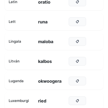
oratio
Latin
📋
runa
Lett
📋
maloba
Lingala
📋
kalbos
Litván
📋
okwoogera
Luganda
📋
ried
Luxemburgi
📋