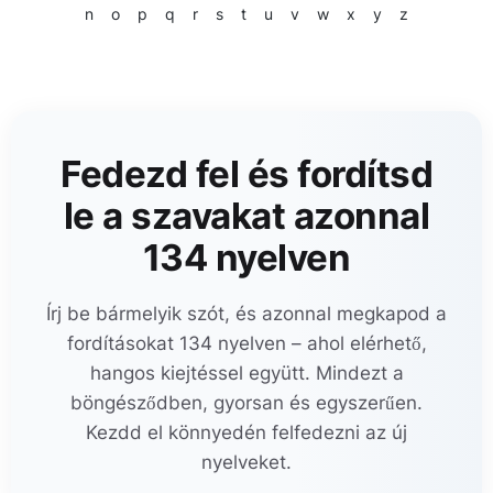
n
o
p
q
r
s
t
u
v
w
x
y
z
Fedezd fel és fordítsd
le a szavakat azonnal
134 nyelven
Írj be bármelyik szót, és azonnal megkapod a
fordításokat 134 nyelven – ahol elérhető,
hangos kiejtéssel együtt. Mindezt a
böngésződben, gyorsan és egyszerűen.
Kezdd el könnyedén felfedezni az új
nyelveket.