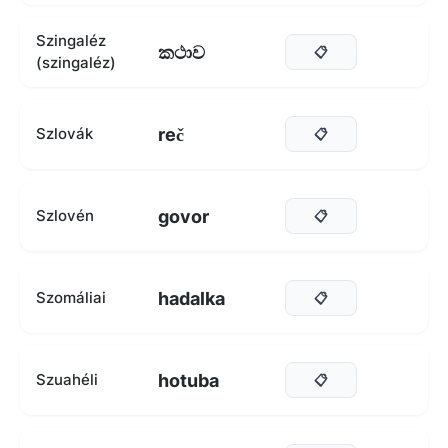
Szingaléz
කථාව
📋
(szingaléz)
reč
Szlovák
📋
govor
Szlovén
📋
hadalka
Szomáliai
📋
hotuba
Szuahéli
📋