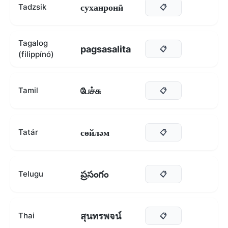
суханронӣ
Tadzsik
📋
Tagalog
pagsasalita
📋
(filippínó)
பேச்சு
Tamil
📋
сөйләм
Tatár
📋
ప్రసంగం
Telugu
📋
สุนทรพจน์
Thai
📋