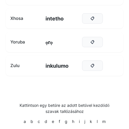
intetho
Xhosa
📋
ọrọ
Yoruba
📋
inkulumo
Zulu
📋
Kattintson egy betűre az adott betűvel kezdődő
szavak tallózásához
a
b
c
d
e
f
g
h
i
j
k
l
m