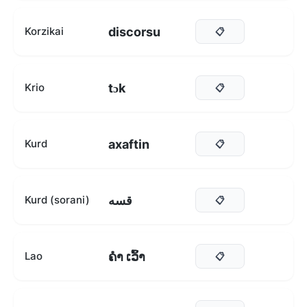
discorsu
Korzikai
📋
tɔk
Krio
📋
axaftin
Kurd
📋
قسە
Kurd (sorani)
📋
ຄຳ ເວົ້າ
Lao
📋