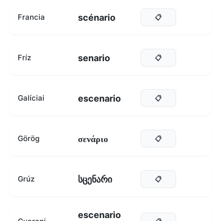
scénario
Francia
📋
senario
Fríz
📋
escenario
Galíciai
📋
σενάριο
Görög
📋
სცენარი
Grúz
📋
escenario