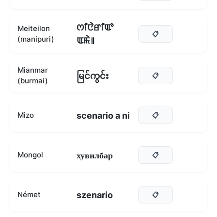
ꯁꯤꯅꯥꯔꯤꯑꯣ
Meiteilon
📋
(manipuri)
ꯑꯃꯥ꯫
Mianmar
မြင်ကွင်း
📋
(burmai)
scenario a ni
Mizo
📋
хувилбар
Mongol
📋
szenario
Német
📋