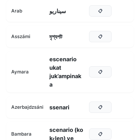
سيناريو
Arab
📋
দৃশ্যপট
Asszámi
📋
escenario
ukat
Aymara
📋
juk’ampinak
a
ssenari
Azerbajdzsáni
📋
scenario (ko
Bambara
📋
kɛlen) ye