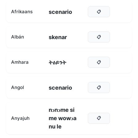
scenario
Afrikaans
📋
skenar
Albán
📋
ትዕይንት
Amhara
📋
scenario
Angol
📋
nɔnɔme si
me wowɔa
Anyajuh
📋
nu le