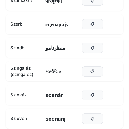
परिदृश्यम्
Szanszkrit
📋
сценарију
Szerb
📋
منظرنامو
Szindhi
📋
Szingaléz
තත්වය
📋
(szingaléz)
scenár
Szlovák
📋
scenarij
Szlovén
📋