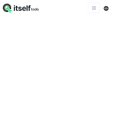
itself
tools