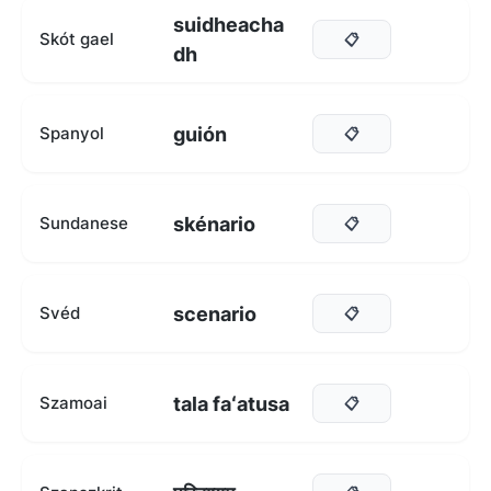
suidheacha
Skót gael
📋
dh
guión
Spanyol
📋
skénario
Sundanese
📋
scenario
Svéd
📋
tala faʻatusa
Szamoai
📋