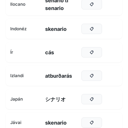
senario ti
Ilocano
📋
senario
skenario
Indonéz
📋
cás
Ír
📋
atburðarás
Izlandi
📋
シナリオ
Japán
📋
skenario
Jávai
📋