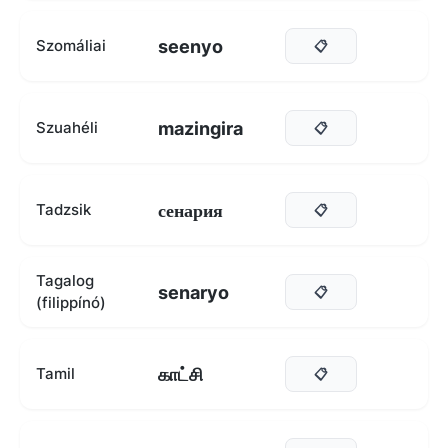
seenyo
Szomáliai
📋
mazingira
Szuahéli
📋
сенария
Tadzsik
📋
Tagalog
senaryo
📋
(filippínó)
காட்சி
Tamil
📋