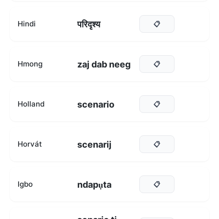
परिदृश्य
Hindi
📋
zaj dab neeg
Hmong
📋
scenario
Holland
📋
scenarij
Horvát
📋
ndapụta
Igbo
📋