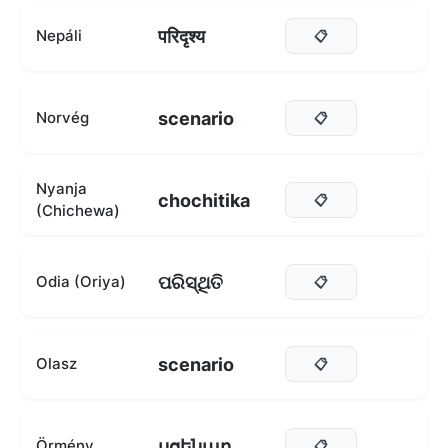
परिदृश्य
Nepáli
📋
scenario
Norvég
📋
Nyanja
chochitika
📋
(Chichewa)
ପରିସ୍ଥିତି
Odia (Oriya)
📋
scenario
Olasz
📋
սցենար
Örmény
📋