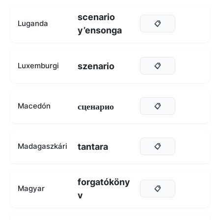
scenario
Luganda
📋
y’ensonga
szenario
Luxemburgi
📋
сценарио
Macedón
📋
tantara
Madagaszkári
📋
forgatóköny
Magyar
📋
v