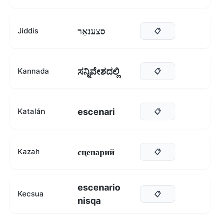
סצענאַר
Jiddis
📋
ಸನ್ನಿವೇಶದಲ್ಲಿ
Kannada
📋
escenari
Katalán
📋
сценарий
Kazah
📋
escenario
Kecsua
📋
nisqa