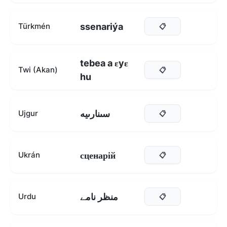
ssenariýa
Türkmén
📋
tebea a ɛyɛ
Twi (Akan)
📋
hu
سىنارىيە
Ujgur
📋
сценарій
Ukrán
📋
منظر نامے
Urdu
📋