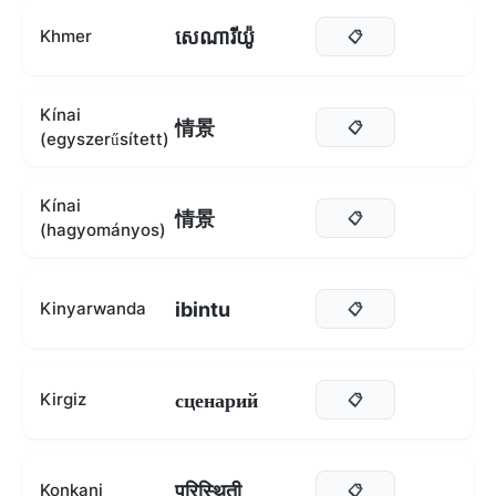
សេណារីយ៉ូ
Khmer
📋
Kínai
情景
📋
(egyszerűsített)
Kínai
情景
📋
(hagyományos)
ibintu
Kinyarwanda
📋
сценарий
Kirgiz
📋
परिस्थिती
Konkani
📋