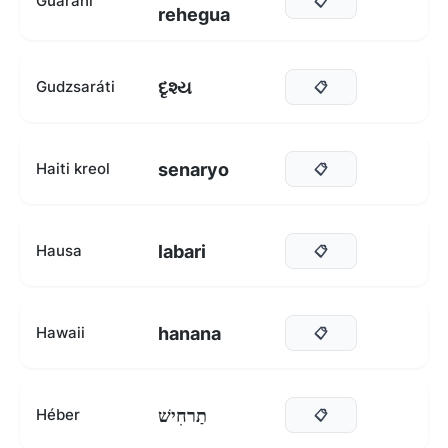
Guarani
📋
rehegua
દૃશ્ય
Gudzsaráti
📋
senaryo
Haiti kreol
📋
labari
Hausa
📋
hanana
Hawaii
📋
תַרחִישׁ
Héber
📋