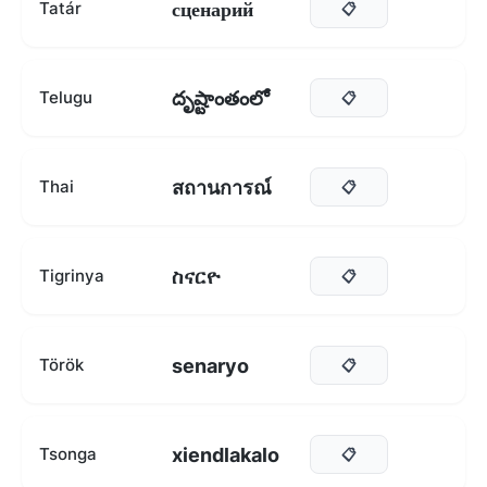
сценарий
Tatár
📋
దృష్టాంతంలో
Telugu
📋
สถานการณ์
Thai
📋
ስናርዮ
Tigrinya
📋
senaryo
Török
📋
xiendlakalo
Tsonga
📋