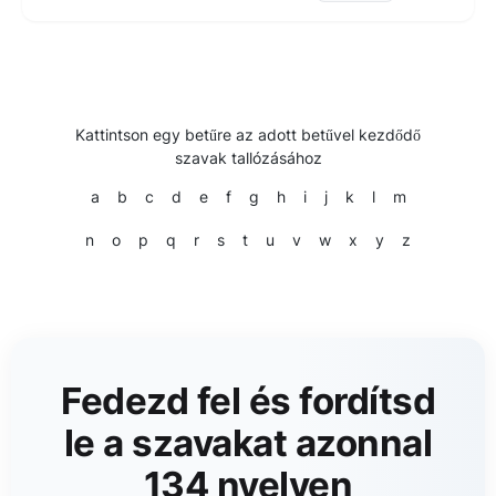
Kattintson egy betűre az adott betűvel kezdődő
szavak tallózásához
a
b
c
d
e
f
g
h
i
j
k
l
m
n
o
p
q
r
s
t
u
v
w
x
y
z
Fedezd fel és fordítsd
le a szavakat azonnal
134 nyelven