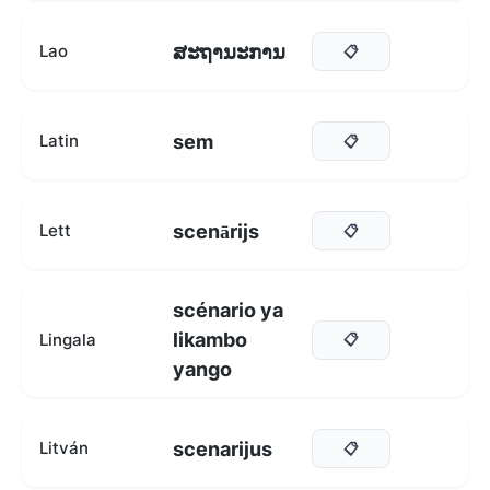
ສະຖານະການ
Lao
📋
sem
Latin
📋
scenārijs
Lett
📋
scénario ya
likambo
Lingala
📋
yango
scenarijus
Litván
📋