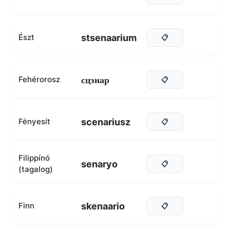
stsenaarium
Észt
📋
сцэнар
Fehérorosz
📋
scenariusz
Fényesít
📋
Filippínó
senaryo
📋
(tagalog)
skenaario
Finn
📋