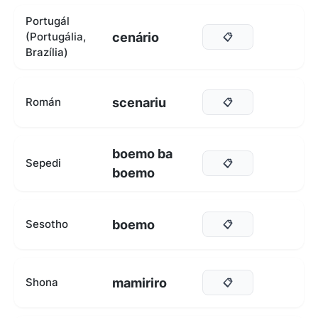
Portugál
cenário
(Portugália,
📋
Brazília)
scenariu
Román
📋
boemo ba
Sepedi
📋
boemo
boemo
Sesotho
📋
mamiriro
Shona
📋