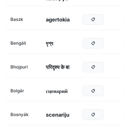
agertokia
Baszk
📋
দৃশ্য
Bengáli
📋
परिदृश्य के बा
Bhojpuri
📋
сценарий
Bolgár
📋
scenariju
Bosnyák
📋