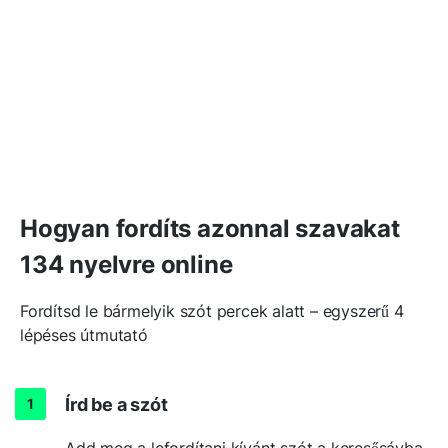
Hogyan fordíts azonnal szavakat
134 nyelvre online
Fordítsd le bármelyik szót percek alatt – egyszerű 4
lépéses útmutató
Írd be a szót
Add meg a lefordítani kívánt szót a keresősávba