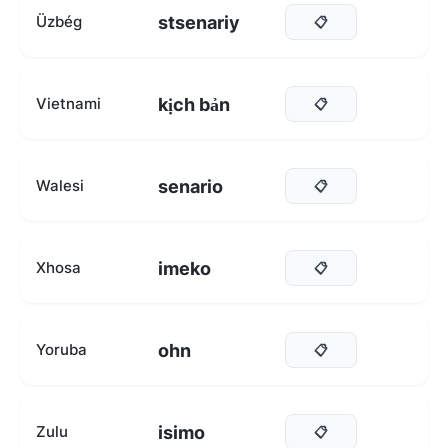
stsenariy
Üzbég
📋
kịch bản
Vietnami
📋
senario
Walesi
📋
imeko
Xhosa
📋
ohn
Yoruba
📋
isimo
Zulu
📋