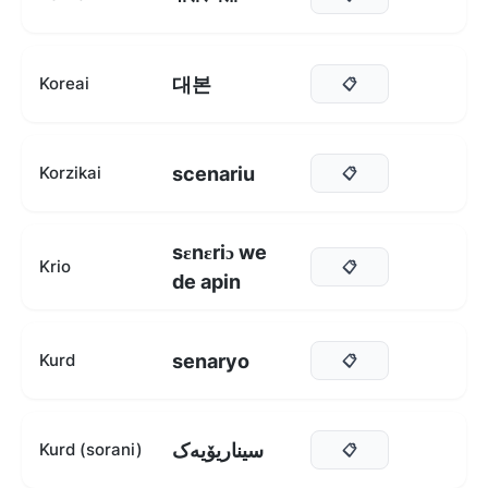
대본
Koreai
📋
scenariu
Korzikai
📋
sɛnɛriɔ we
Krio
📋
de apin
senaryo
Kurd
📋
سیناریۆیەک
Kurd (sorani)
📋