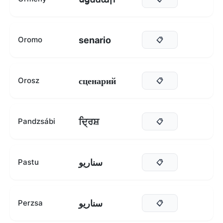
senario
Oromo
📋
сценарий
Orosz
📋
ਦ੍ਰਿਸ਼
Pandzsábi
📋
سناریو
Pastu
📋
سناریو
Perzsa
📋