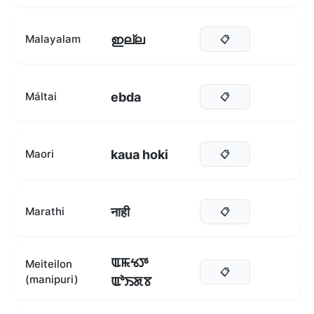
ഇല്ല
Malayalam
📋
ebda
Máltai
📋
kaua hoki
Maori
📋
नाही
Marathi
📋
ꯑꯃꯠꯇ
Meiteilon
📋
(manipuri)
ꯑꯣꯏꯗꯕ