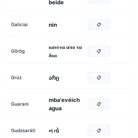
beide
nin
Galíciai
📋
κανενα απο τα
Görög
📋
δυο
არც
Grúz
📋
mba'evéich
Guarani
📋
agua
ન તો
Gudzsaráti
📋