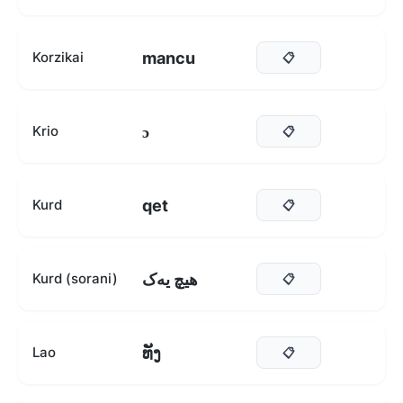
mancu
Korzikai
📋
ɔ
Krio
📋
qet
Kurd
📋
هیچ یەک
Kurd (sorani)
📋
ທັງ
Lao
📋