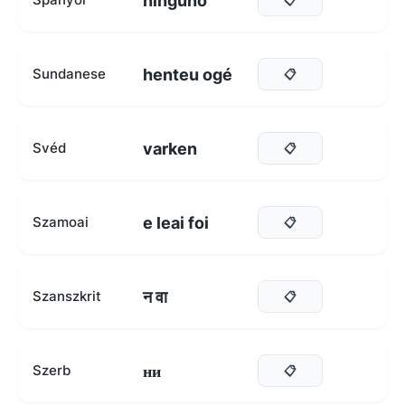
ninguno
henteu ogé
Sundanese
📋
varken
Svéd
📋
e leai foi
Szamoai
📋
न वा
Szanszkrit
📋
ни
Szerb
📋