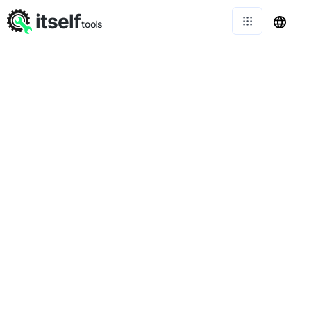
itself
tools