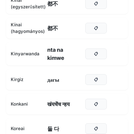
Kínai
都不
📋
(egyszerűsített)
Kínai
都不
📋
(hagyományos)
nta na
Kinyarwanda
📋
kimwe
дагы
Kirgiz
📋
खंयचेंच न्हय
Konkani
📋
둘 다
Koreai
📋