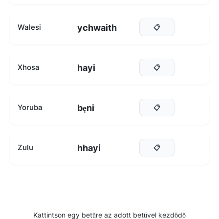
ychwaith
Walesi
📋
hayi
Xhosa
📋
bẹni
Yoruba
📋
hhayi
Zulu
📋
Kattintson egy betűre az adott betűvel kezdődő