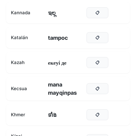
ಇಲ್ಲ
Kannada
📋
tampoc
Katalán
📋
екеуі де
Kazah
📋
mana
Kecsua
📋
mayqinpas
ទាំង
Khmer
📋