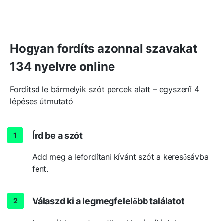
Hogyan fordíts azonnal szavakat
134 nyelvre online
Fordítsd le bármelyik szót percek alatt – egyszerű 4
lépéses útmutató
Írd be a szót
Add meg a lefordítani kívánt szót a keresősávba
fent.
Válaszd ki a legmegfelelőbb találatot