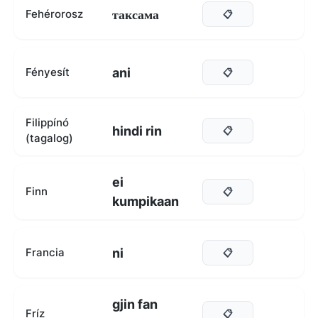
таксама
Fehérorosz
📋
ani
Fényesít
📋
Filippínó
hindi rin
📋
(tagalog)
ei
Finn
📋
kumpikaan
ni
Francia
📋
gjin fan
Fríz
📋