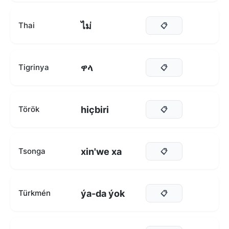
ไม่
Thai
📋
ዋላ
Tigrinya
📋
hiçbiri
Török
📋
xin'we xa
Tsonga
📋
ýa-da ýok
Türkmén
📋