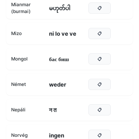
Mianmar
မဟုတ်ပါ
📋
(burmai)
ni lo ve ve
Mizo
📋
бас биш
Mongol
📋
weder
Német
📋
न त
Nepáli
📋
ingen
Norvég
📋