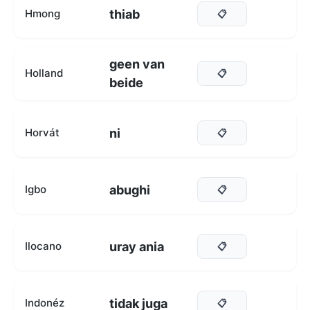
thiab
Hmong
📋
geen van
Holland
📋
beide
ni
Horvát
📋
abughi
Igbo
📋
uray ania
Ilocano
📋
tidak juga
Indonéz
📋