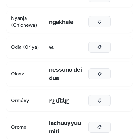
Nyanja
ngakhale
📋
(Chichewa)
ନା
Odia (Oriya)
📋
nessuno dei
Olasz
📋
due
ոչ մեկը
Örmény
📋
lachuuyyuu
Oromo
📋
miti