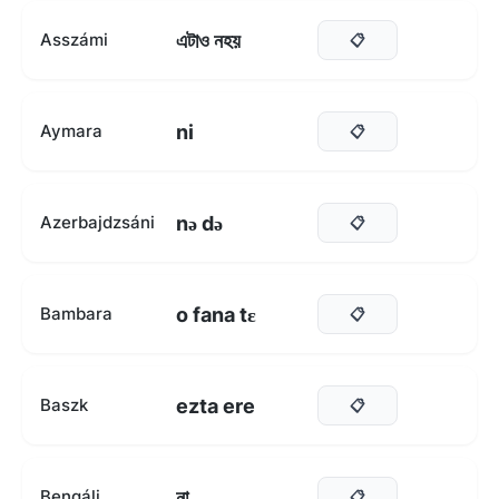
এটাও নহয়
Asszámi
📋
ni
Aymara
📋
nə də
Azerbajdzsáni
📋
o fana tɛ
Bambara
📋
ezta ere
Baszk
📋
না
Bengáli
📋