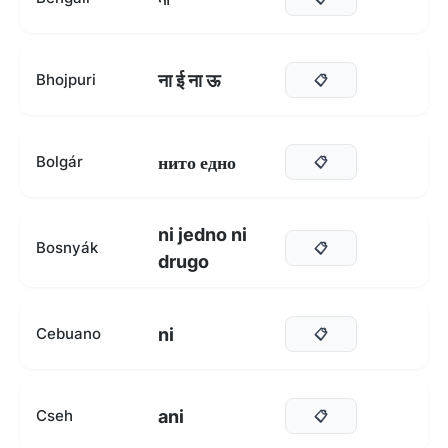
ना ई ना ऊ
Bhojpuri
📋
нито едно
Bolgár
📋
ni jedno ni
Bosnyák
📋
drugo
ni
Cebuano
📋
ani
Cseh
📋