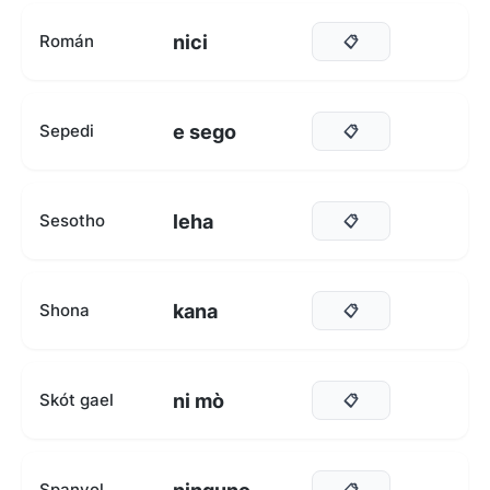
nici
Román
📋
e sego
Sepedi
📋
leha
Sesotho
📋
kana
Shona
📋
ni mò
Skót gael
📋
Spanyol
📋