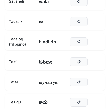
wala
Szuahéli
📋
на
Tadzsik
📋
Tagalog
hindi rin
📋
(filippínó)
இல்லை
Tamil
📋
шулай ук
Tatár
📋
కాదు
Telugu
📋