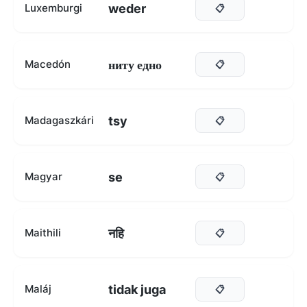
weder
Luxemburgi
📋
ниту едно
Macedón
📋
tsy
Madagaszkári
📋
se
Magyar
📋
नहि
Maithili
📋
tidak juga
Maláj
📋