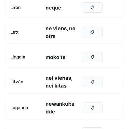
neque
Latin
📋
ne viens, ne
Lett
📋
otrs
moko te
Lingala
📋
nei vienas,
Litván
📋
nei kitas
newankuba
Luganda
📋
dde