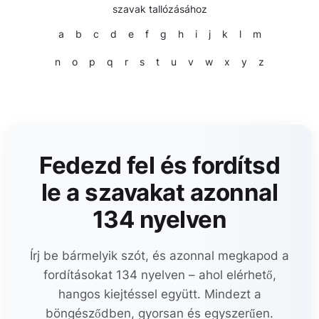
szavak tallózásához
a
b
c
d
e
f
g
h
i
j
k
l
m
n
o
p
q
r
s
t
u
v
w
x
y
z
Fedezd fel és fordítsd
le a szavakat azonnal
134 nyelven
Írj be bármelyik szót, és azonnal megkapod a
fordításokat 134 nyelven – ahol elérhető,
hangos kiejtéssel együtt. Mindezt a
böngésződben, gyorsan és egyszerűen.