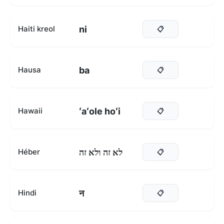
ni
Haiti kreol
📋
ba
Hausa
📋
ʻaʻole hoʻi
Hawaii
📋
לא זה ולא זה
Héber
📋
न
Hindi
📋