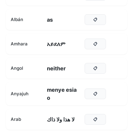
as
Albán
📋
አይደለም
Amhara
📋
neither
Angol
📋
menye esia
Anyajuh
📋
o
لا هذا ولا ذاك
Arab
📋