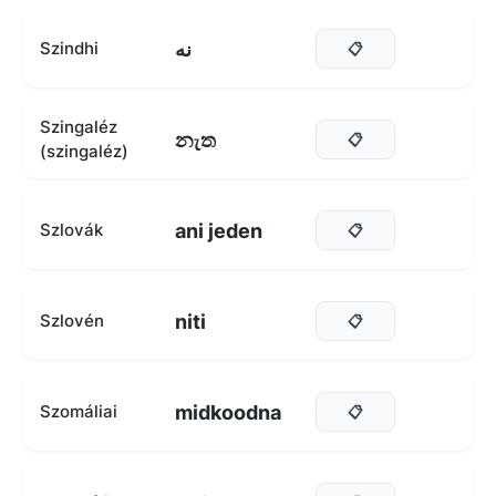
نه
Szindhi
📋
Szingaléz
නැත
📋
(szingaléz)
ani jeden
Szlovák
📋
niti
Szlovén
📋
midkoodna
Szomáliai
📋