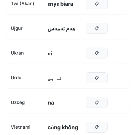
ɛnyɛ biara
Twi (Akan)
📋
ھەم ئەمەس
Ujgur
📋
ні
Ukrán
📋
نہ ہی
Urdu
📋
na
Üzbég
📋
cũng không
Vietnami
📋