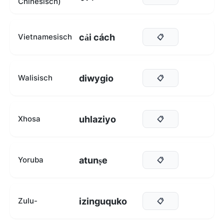
Chinesisch)
cải cách
Vietnamesisch
📋
diwygio
Walisisch
📋
uhlaziyo
Xhosa
📋
atunṣe
Yoruba
📋
izinguquko
Zulu-
📋