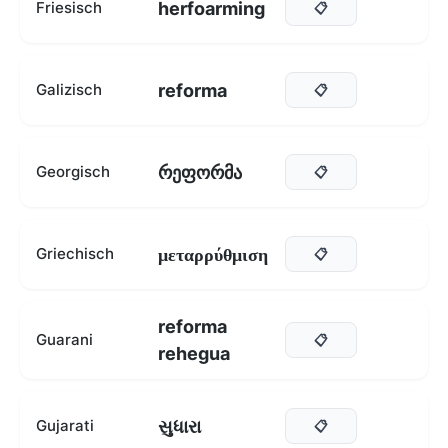
herfoarming
Friesisch
📋
reforma
Galizisch
📋
რეფორმა
Georgisch
📋
μεταρρύθμιση
Griechisch
📋
reforma
Guarani
📋
rehegua
સુધારા
Gujarati
📋