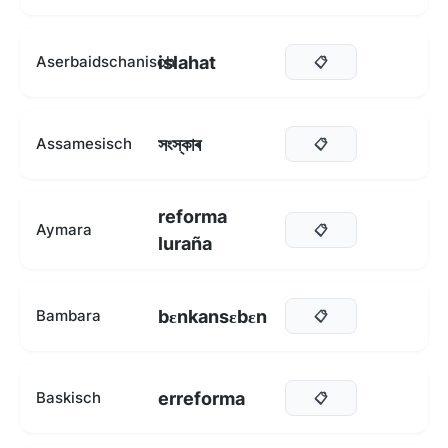
islahat
Aserbaidschanisch
📋
সংস্কাৰ
Assamesisch
📋
reforma
Aymara
📋
luraña
bεnkansεbεn
Bambara
📋
erreforma
Baskisch
📋