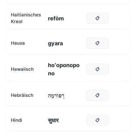
Haitianisches
refòm
📋
Kreol
gyara
Hausa
📋
hoʻoponopo
Hawaiisch
📋
no
רֵפוֹרמָה
Hebräisch
📋
सुधार
Hindi
📋