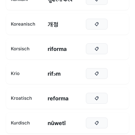
개정
Koreanisch
📋
riforma
Korsisch
📋
rifɔm
Krio
📋
reforma
Kroatisch
📋
nûwetî
Kurdisch
📋