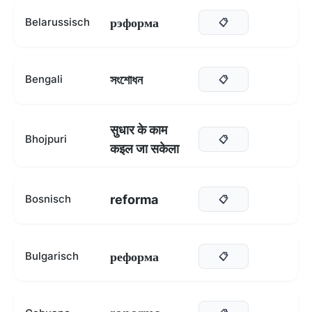
рэформа
Belarussisch
📋
সংশোধন
Bengali
📋
सुधार के काम
Bhojpuri
📋
कइल जा सकेला
reforma
Bosnisch
📋
реформа
Bulgarisch
📋