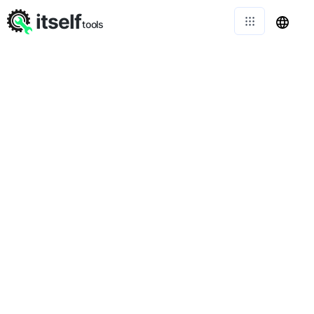
itself
tools