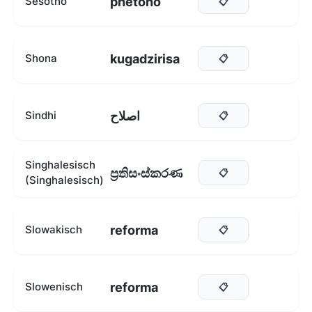
phetoho
Sesotho
📋
kugadzirisa
Shona
📋
اصلاح
Sindhi
📋
Singhalesisch
ප්‍රතිසංස්කරණ
📋
(Singhalesisch)
reforma
Slowakisch
📋
reforma
Slowenisch
📋