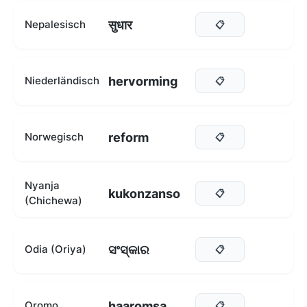
सुधार
Nepalesisch
📋
hervorming
Niederländisch
📋
reform
Norwegisch
📋
Nyanja
kukonzanso
📋
(Chichewa)
ସଂସ୍କାର
Odia (Oriya)
📋
haaromsa
Oromo
📋