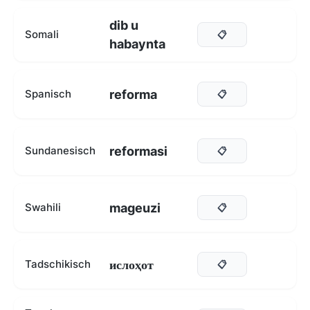
dib u
Somali
📋
habaynta
reforma
Spanisch
📋
reformasi
Sundanesisch
📋
mageuzi
Swahili
📋
ислоҳот
Tadschikisch
📋