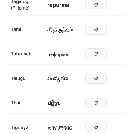
Tagalog
reporma
📋
(Filipino)
சீர்திருத்தம்
Tamil
📋
реформа
Tatarisch
📋
సంస్కరణ
Telugu
📋
ปฏิรูป
Thai
📋
ጽገና ምግባር
Tigrinya
📋