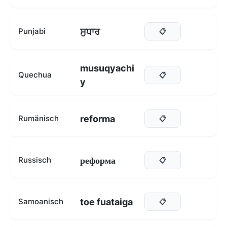
ਸੁਧਾਰ
Punjabi
📋
musuqyachi
Quechua
📋
y
reforma
Rumänisch
📋
реформа
Russisch
📋
toe fuataiga
Samoanisch
📋