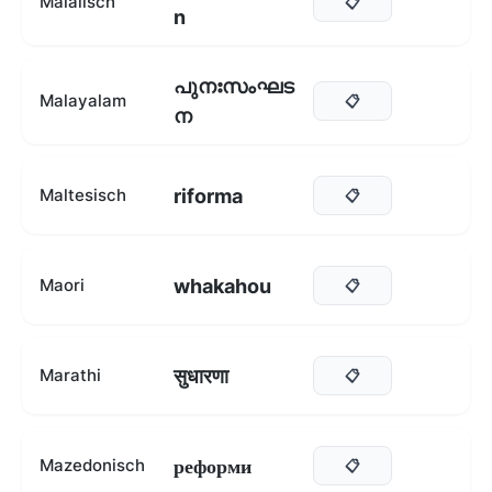
Malaiisch
📋
n
പുനഃസംഘട
Malayalam
📋
ന
riforma
Maltesisch
📋
whakahou
Maori
📋
सुधारणा
Marathi
📋
реформи
Mazedonisch
📋