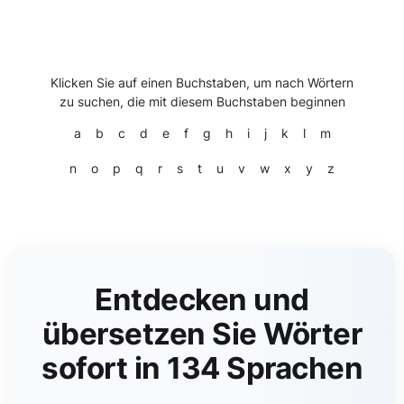
Klicken Sie auf einen Buchstaben, um nach Wörtern
zu suchen, die mit diesem Buchstaben beginnen
a
b
c
d
e
f
g
h
i
j
k
l
m
n
o
p
q
r
s
t
u
v
w
x
y
z
Entdecken und
übersetzen Sie Wörter
sofort in 134 Sprachen