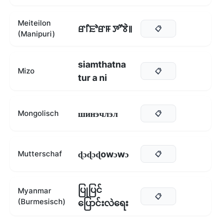
Meiteilon
ꯔꯤꯐꯣꯔꯝ ꯇꯧꯕꯥ꯫
📋
(Manipuri)
siamthatna
Mizo
📋
tur a ni
шинэчлэл
Mongolisch
📋
ɖɔɖɔɖowɔwɔ
Mutterschaf
📋
ပြုပြင်
Myanmar
📋
(Burmesisch)
ပြောင်းလဲရေး