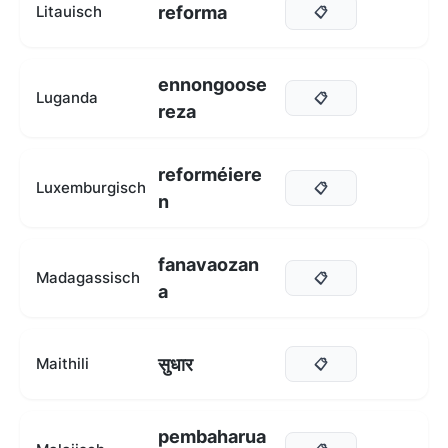
reforma
Litauisch
📋
ennongoose
Luganda
📋
reza
reforméiere
Luxemburgisch
📋
n
fanavaozan
Madagassisch
📋
a
सुधार
Maithili
📋
pembaharua