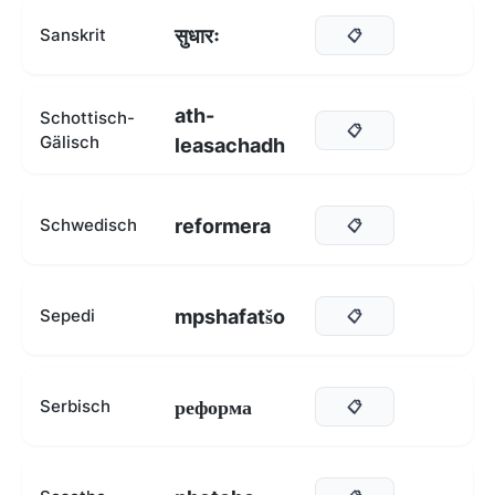
सुधारः
Sanskrit
📋
ath-
Schottisch-
📋
Gälisch
leasachadh
reformera
Schwedisch
📋
mpshafatšo
Sepedi
📋
реформа
Serbisch
📋