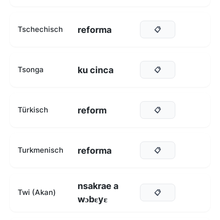
reforma
Tschechisch
📋
ku cinca
Tsonga
📋
reform
Türkisch
📋
reforma
Turkmenisch
📋
nsakrae a
Twi (Akan)
📋
wɔbɛyɛ