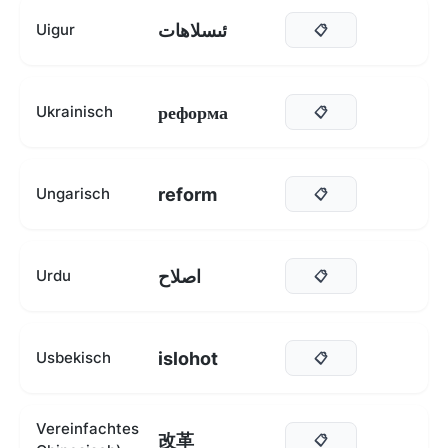
ئىسلاھات
Uigur
📋
реформа
Ukrainisch
📋
reform
Ungarisch
📋
اصلاح
Urdu
📋
islohot
Usbekisch
📋
Vereinfachtes
改革
📋