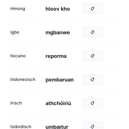
hloov kho
Hmong
📋
mgbanwe
Igbo
📋
reporma
Ilocano
📋
pembaruan
Indonesisch
📋
athchóiriú
Irisch
📋
umbætur
Isländisch
📋