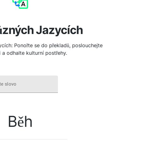
ůzných Jazycích
ycích: Ponořte se do překladů, poslouchejte
 a odhalte kulturní postřehy.
te slovo
Běh