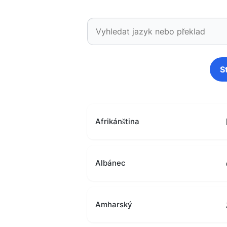
S
Afrikánština
Albánec
Amharský