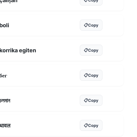
çalışan
boli
📋
Copy
korrika egiten
📋
Copy
бег
📋
Copy
চলমান
📋
Copy
धावल
📋
Copy