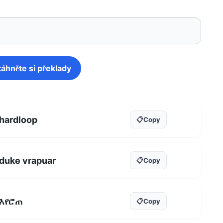
táhněte si překlady
hardloop
📋
Copy
duke vrapuar
📋
Copy
እየሮጠ
📋
Copy