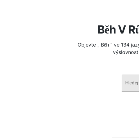
Běh V R
Objevte „ Běh “ ve 134 jaz
výslovnosti
Hledej