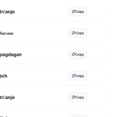
trčanje
📋
Copy
бягане
📋
Copy
pagdagan
📋
Copy
běh
📋
Copy
trčanje
📋
Copy