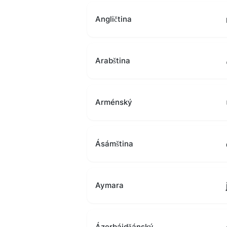
Angličtina
Arabština
Arménský
Ásámština
Aymara
Ázerbájdžánský