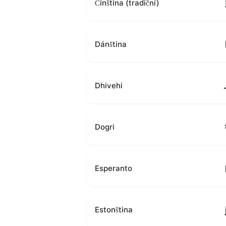
Čínština (tradiční)
Dánština
Dhivehi
Dogri
Esperanto
Estonština