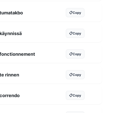
tumatakbo
📋
Copy
käynnissä
📋
Copy
fonctionnement
📋
Copy
te rinnen
📋
Copy
correndo
📋
Copy