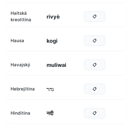
Haitská
rivyè
📋
kreolština
kogi
Hausa
📋
muliwai
Havajský
📋
נהר
Hebrejština
📋
नदी
Hindština
📋