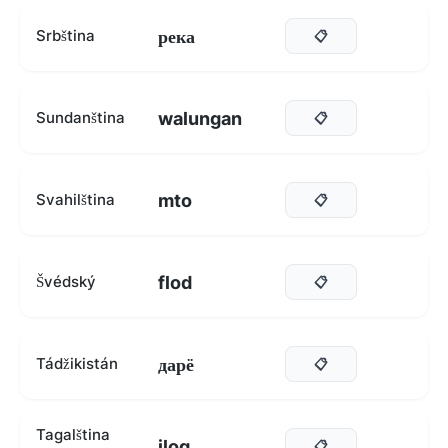
река
Srbština
📋
walungan
Sundanština
📋
mto
Svahilština
📋
flod
Švédský
📋
дарё
Tádžikistán
📋
Tagalština
ilog
📋