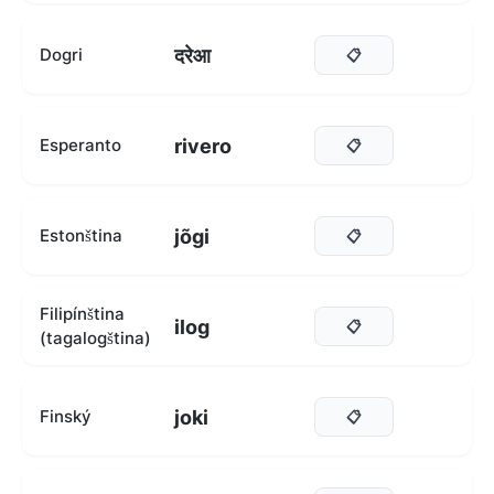
दरेआ
Dogri
📋
rivero
Esperanto
📋
jõgi
Estonština
📋
Filipínština
ilog
📋
(tagalogština)
joki
Finský
📋