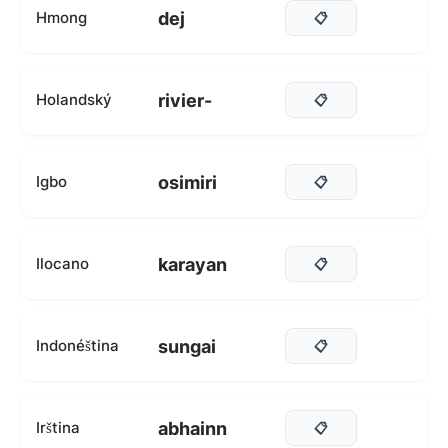
dej
Hmong
📋
rivier-
Holandský
📋
osimiri
Igbo
📋
karayan
Ilocano
📋
sungai
Indonéština
📋
abhainn
Irština
📋