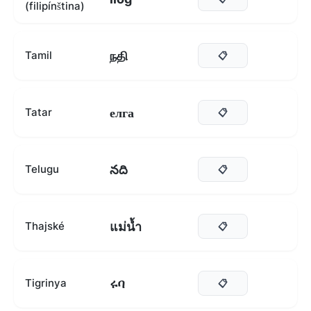
(filipínština)
நதி
Tamil
📋
елга
Tatar
📋
నది
Telugu
📋
แม่น้ำ
Thajské
📋
ሩባ
Tigrinya
📋