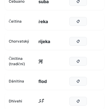
suba
Cebuano
📋
řeka
Čeština
📋
rijeka
Chorvatský
📋
Čínština
河
📋
(tradiční)
flod
Dánština
📋
ކޯރު
Dhivehi
📋