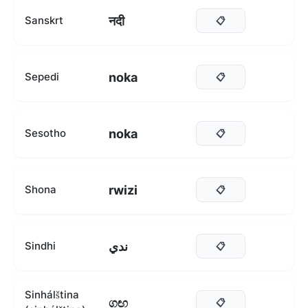
नदी
Sanskrt
📋
noka
Sepedi
📋
noka
Sesotho
📋
rwizi
Shona
📋
ندي
Sindhi
📋
Sinhálština
ගඟ
📋