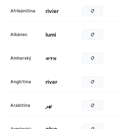
rivier
Afrikánština
📋
lumi
Albánec
📋
ወንዝ
Amharský
📋
river
Angličtina
📋
نهر
Arabština
📋
Arménský
📋