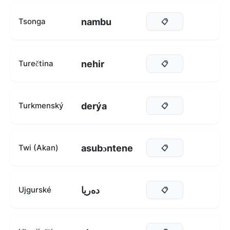
nambu
Tsonga
📋
nehir
Turečtina
📋
derýa
Turkmenský
📋
asubɔntene
Twi (Akan)
📋
دەريا
Ujgurské
📋