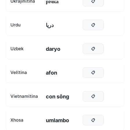
річка
Ukrajinština
📋
دریا
Urdu
📋
daryo
Uzbek
📋
afon
Velština
📋
con sông
Vietnamština
📋
umlambo
Xhosa
📋