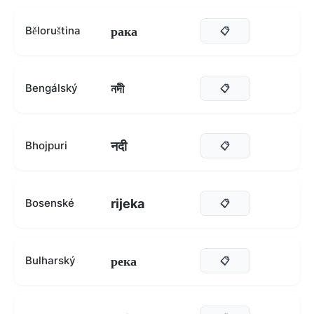
рака
Běloruština
📋
নদী
Bengálský
📋
नदी
Bhojpuri
📋
rijeka
Bosenské
📋
река
Bulharský
📋