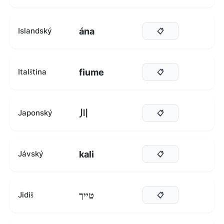
ána
Islandský
📋
fiume
Italština
📋
川
Japonský
📋
kali
Jávský
📋
טייך
Jidiš
📋