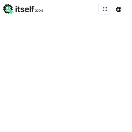
itself
tools