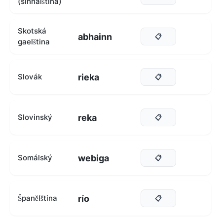
(sinhálština)
Skotská
abhainn
📋
gaelština
rieka
Slovák
📋
reka
Slovinský
📋
webiga
Somálský
📋
río
Španělština
📋