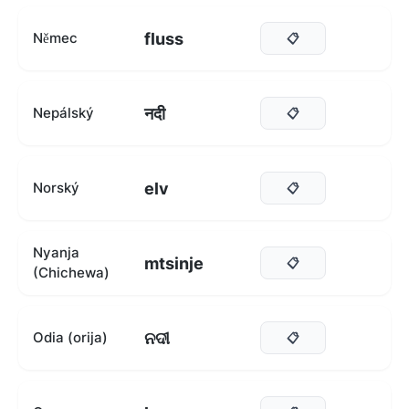
fluss
Němec
📋
नदी
Nepálský
📋
elv
Norský
📋
Nyanja
mtsinje
📋
(Chichewa)
ନଦୀ
Odia (orija)
📋