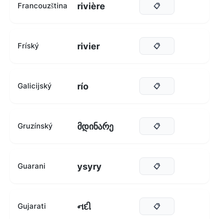
rivière
Francouzština
📋
rivier
Fríský
📋
río
Galicijský
📋
მდინარე
Gruzínský
📋
ysyry
Guarani
📋
નદી
Gujarati
📋