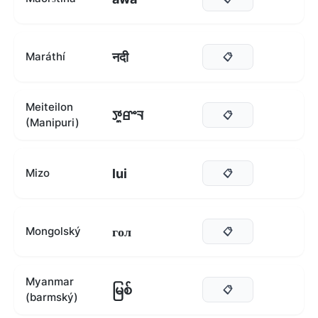
नदी
Maráthí
📋
Meiteilon
ꯇꯨꯔꯦꯜ
📋
(Manipuri)
lui
Mizo
📋
гол
Mongolský
📋
Myanmar
မြစ်
📋
(barmský)