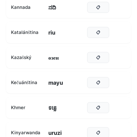
ನದಿ
Kannada
📋
riu
Katalánština
📋
өзен
Kazašský
📋
mayu
Kečuánština
📋
ទន្លេ
Khmer
📋
uruzi
Kinyarwanda
📋