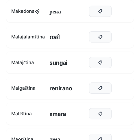
река
Makedonský
📋
നദി
Malajálamština
📋
sungai
Malajština
📋
renirano
Malgaština
📋
xmara
Maltština
📋
awa
Maorština
📋