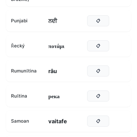
ਨਦੀ
Punjabi
📋
ποτάμι
Řecký
📋
râu
Rumunština
📋
река
Ruština
📋
vaitafe
Samoan
📋