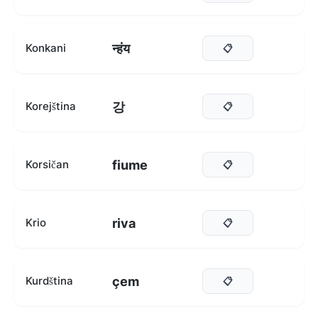
न्हंय
Konkani
📋
강
Korejština
📋
fiume
Korsičan
📋
riva
Krio
📋
çem
Kurdština
📋