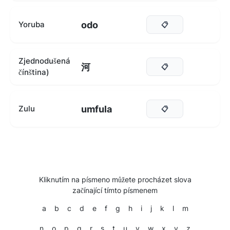
odo
Yoruba
📋
Zjednodušená
河
📋
čínština)
umfula
Zulu
📋
Kliknutím na písmeno můžete procházet slova
začínající tímto písmenem
a
b
c
d
e
f
g
h
i
j
k
l
m
n
o
p
q
r
s
t
u
v
w
x
y
z