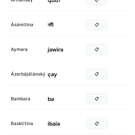
գետ
নদী
Ásámština
📋
jawira
Aymara
📋
çay
Ázerbájdžánský
📋
ba
Bambara
📋
ibaia
Baskičtina
📋