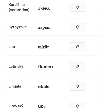
Kurdština
ڕووبار
📋
(soranština)
дарыя
Kyrgyzské
📋
ແມ່ນ້ໍາ
Lao
📋
flumen
Latinský
📋
ebale
Lingala
📋
upė
Litevský
📋