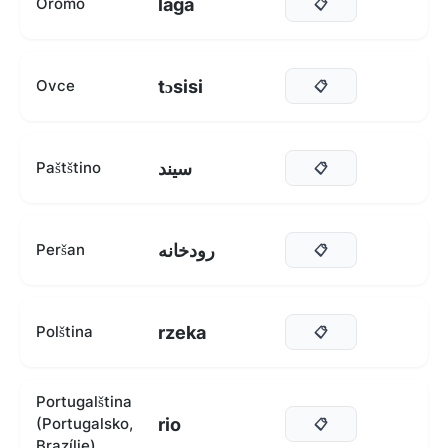
laga
Oromo
📋
tɔsisi
Ovce
📋
سيند
Paštštino
📋
رودخانه
Peršan
📋
rzeka
Polština
📋
Portugalština
rio
(Portugalsko,
📋
Brazílie)