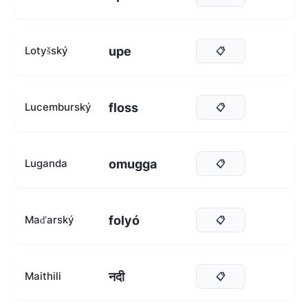
upe
Lotyšský
📋
floss
Lucemburský
📋
omugga
Luganda
📋
folyó
Maďarský
📋
नदी
Maithili
📋