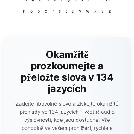
n
o
p
q
r
s
t
u
v
w
x
y
z
Okamžitě
prozkoumejte a
přeložte slova v 134
jazycích
Zadejte libovolné slovo a získejte okamžité
překlady ve 134 jazycích – včetně audio
výslovností, kde jsou dostupné. Vše
pohodlně ve vašem prohlížeči, rychle a