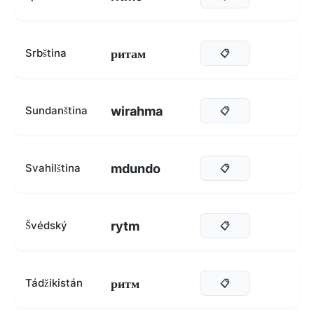
ритам
Srbština
📋
wirahma
Sundanština
📋
mdundo
Svahilština
📋
rytm
Švédský
📋
ритм
Tádžikistán
📋