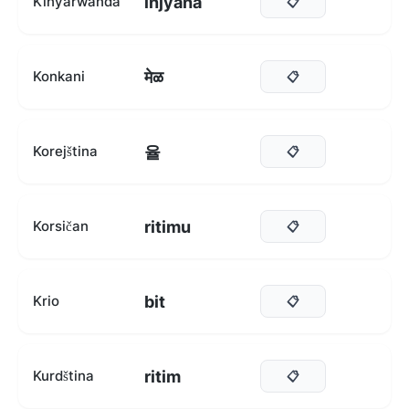
injyana
Kinyarwanda
📋
मेळ
Konkani
📋
율
Korejština
📋
ritimu
Korsičan
📋
bit
Krio
📋
ritim
Kurdština
📋