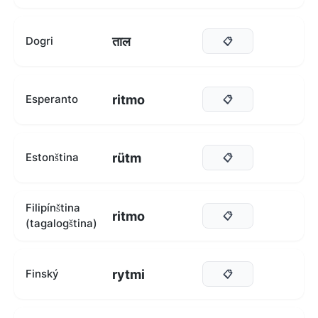
ताल
Dogri
📋
ritmo
Esperanto
📋
rütm
Estonština
📋
Filipínština
ritmo
📋
(tagalogština)
rytmi
Finský
📋