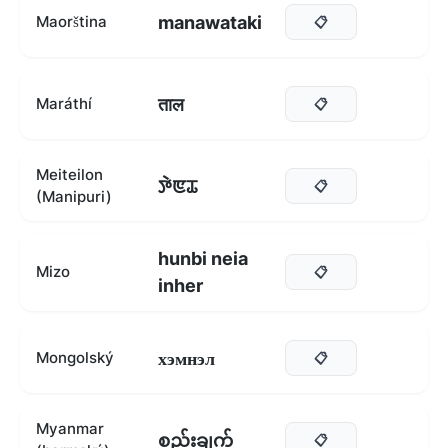
manawataki
Maorština
📋
ताल
Maráthí
📋
Meiteilon
ꯇꯥꯟꯊ
📋
(Manipuri)
hunbi neia
Mizo
📋
inher
хэмнэл
Mongolský
📋
Myanmar
စည်းချက်
📋