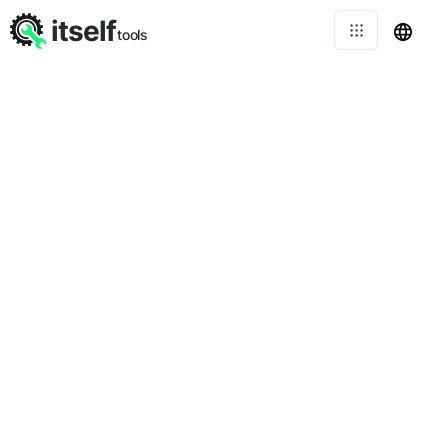
itself
tools