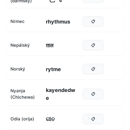
(barmský)
rhythmus
Němec
📋
ताल
Nepálský
📋
rytme
Norský
📋
kayendedw
Nyanja
📋
(Chichewa)
e
ଗୀତ
Odia (orija)
📋