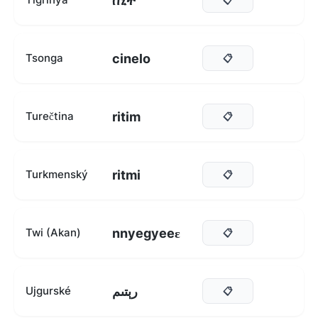
ስኒት
cinelo
Tsonga
📋
ritim
Turečtina
📋
ritmi
Turkmenský
📋
nnyegyeeɛ
Twi (Akan)
📋
رېتىم
Ujgurské
📋