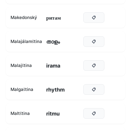
ритам
Makedonský
📋
താളം
Malajálamština
📋
irama
Malajština
📋
rhythm
Malgaština
📋
ritmu
Maltština
📋