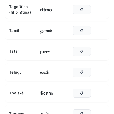
Tagalština
ritmo
📋
(filipínština)
தாளம்
Tamil
📋
ритм
Tatar
📋
లయ
Telugu
📋
จังหวะ
Thajské
📋
Tigrinya
📋