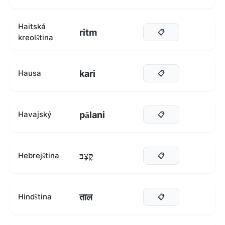
Haitská
ritm
📋
kreolština
kari
Hausa
📋
pālani
Havajský
📋
קֶצֶב
Hebrejština
📋
ताल
Hindština
📋