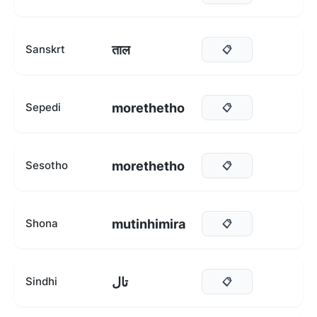
ताल
Sanskrt
📋
morethetho
Sepedi
📋
morethetho
Sesotho
📋
mutinhimira
Shona
📋
تال
Sindhi
📋