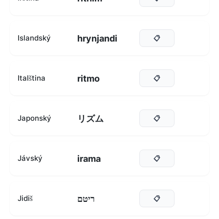
hrynjandi
Islandský
📋
ritmo
Italština
📋
リズム
Japonský
📋
irama
Jávský
📋
ריטם
Jidiš
📋