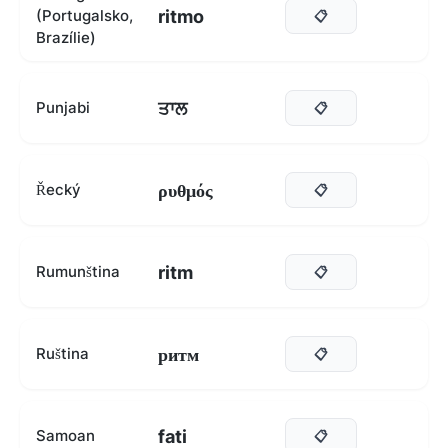
ritmo
(Portugalsko,
📋
Brazílie)
ਤਾਲ
Punjabi
📋
ρυθμός
Řecký
📋
ritm
Rumunština
📋
ритм
Ruština
📋
fati
Samoan
📋