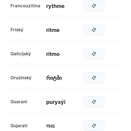
rythme
Francouzština
📋
ritme
Fríský
📋
ritmo
Galicijský
📋
რიტმი
Gruzínský
📋
purysýi
Guarani
📋
લય
Gujarati
📋