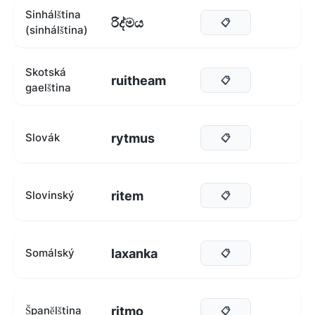
Sinhálština
රිද්මය
📋
(sinhálština)
Skotská
ruitheam
📋
gaelština
rytmus
Slovák
📋
ritem
Slovinský
📋
laxanka
Somálský
📋
ritmo
Španělština
📋