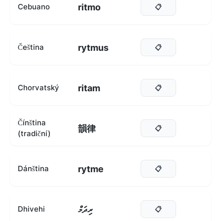
ritmo
Cebuano
📋
rytmus
Čeština
📋
ritam
Chorvatský
📋
Čínština
韻律
📋
(tradiční)
rytme
Dánština
📋
ރިދަމް
Dhivehi
📋