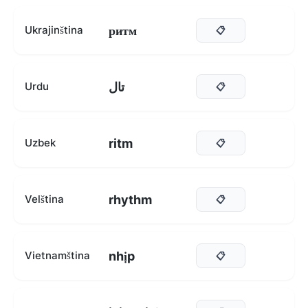
ритм
Ukrajinština
📋
تال
Urdu
📋
ritm
Uzbek
📋
rhythm
Velština
📋
nhịp
Vietnamština
📋