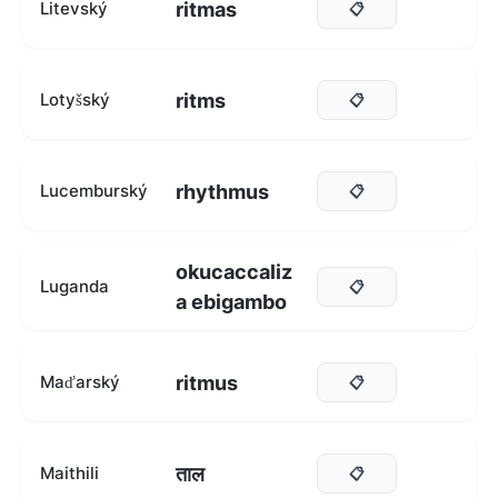
ritmas
Litevský
📋
ritms
Lotyšský
📋
rhythmus
Lucemburský
📋
okucaccaliz
Luganda
📋
a ebigambo
ritmus
Maďarský
📋
ताल
Maithili
📋