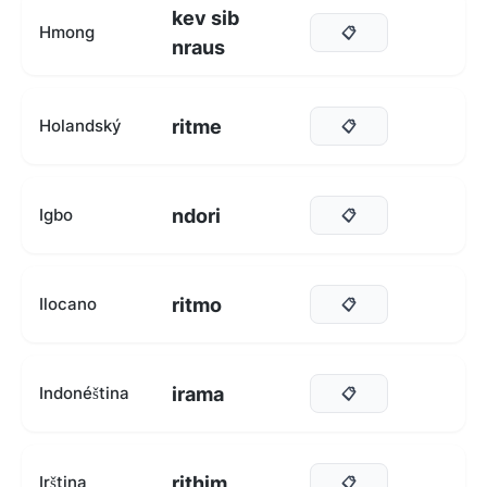
kev sib
Hmong
📋
nraus
ritme
Holandský
📋
ndori
Igbo
📋
ritmo
Ilocano
📋
irama
Indonéština
📋
rithim
Irština
📋