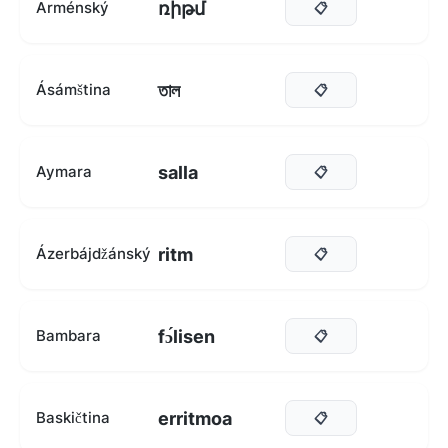
ռիթմ
Arménský
📋
তাল
Ásámština
📋
salla
Aymara
📋
ritm
Ázerbájdžánský
📋
fɔ́lisen
Bambara
📋
erritmoa
Baskičtina
📋