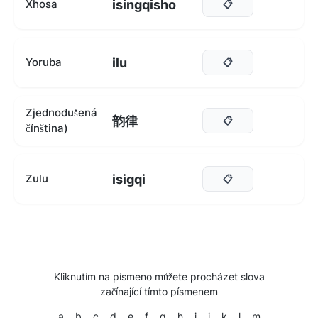
isingqisho
Xhosa
📋
ilu
Yoruba
📋
Zjednodušená
韵律
📋
čínština)
isigqi
Zulu
📋
Kliknutím na písmeno můžete procházet slova
začínající tímto písmenem
a
b
c
d
e
f
g
h
i
j
k
l
m