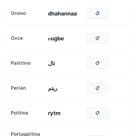
dhahannaa
Oromo
📋
ʋugbe
Ovce
📋
تال
Paštštino
📋
ریتم
Peršan
📋
rytm
Polština
📋
Portugalština