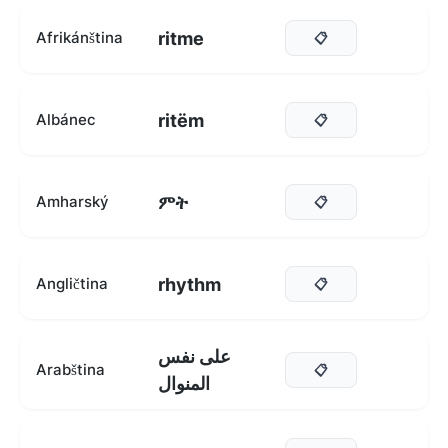
ritme
Afrikánština
📋
ritëm
Albánec
📋
ምት
Amharský
📋
rhythm
Angličtina
📋
على نفس
Arabština
📋
المنوال