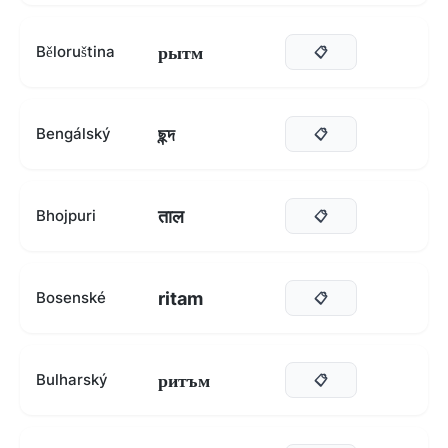
рытм
Běloruština
📋
ছন্দ
Bengálský
📋
ताल
Bhojpuri
📋
ritam
Bosenské
📋
ритъм
Bulharský
📋