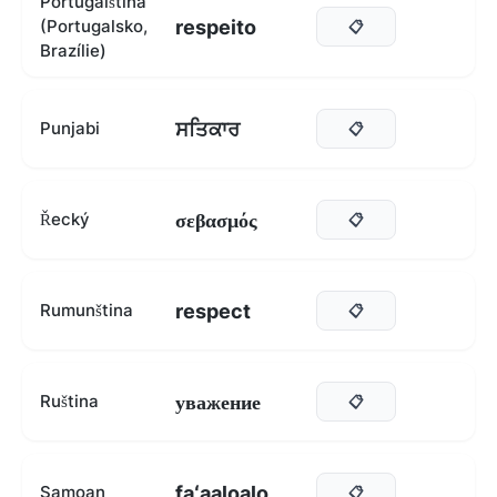
Portugalština
respeito
(Portugalsko,
📋
Brazílie)
ਸਤਿਕਾਰ
Punjabi
📋
σεβασμός
Řecký
📋
respect
Rumunština
📋
уважение
Ruština
📋
faʻaaloalo
Samoan
📋