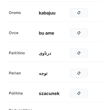
kabajuu
Oromo
📋
bu ame
Ovce
📋
درناوی
Paštštino
📋
توجه
Peršan
📋
szacunek
Polština
📋