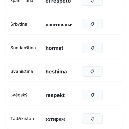
el respeto
Španělština
📋
поштовање
Srbština
📋
hormat
Sundanština
📋
heshima
Svahilština
📋
respekt
Švédský
📋
эҳтиром
Tádžikistán
📋