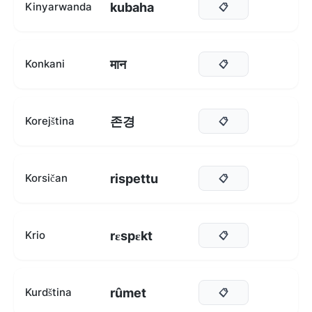
kubaha
Kinyarwanda
📋
मान
Konkani
📋
존경
Korejština
📋
rispettu
Korsičan
📋
rɛspɛkt
Krio
📋
rûmet
Kurdština
📋