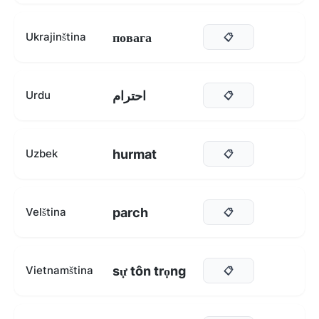
повага
Ukrajinština
📋
احترام
Urdu
📋
hurmat
Uzbek
📋
parch
Velština
📋
sự tôn trọng
Vietnamština
📋