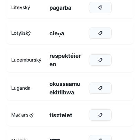
pagarba
Litevský
📋
cieņa
Lotyšský
📋
respektéier
Lucemburský
📋
en
okussaamu
Luganda
📋
ekitiibwa
tisztelet
Maďarský
📋