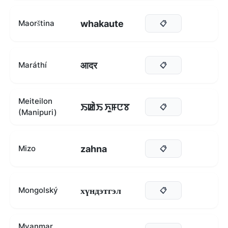
whakaute
Maorština
📋
आदर
Maráthí
📋
Meiteilon
ꯏꯀꯥꯏ ꯈꯨꯝꯅꯕ
📋
(Manipuri)
zahna
Mizo
📋
хүндэтгэл
Mongolský
📋
Myanmar