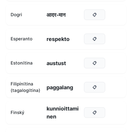
आदर-मान
Dogri
📋
respekto
Esperanto
📋
austust
Estonština
📋
Filipínština
paggalang
📋
(tagalogština)
kunnioittami
Finský
📋
nen