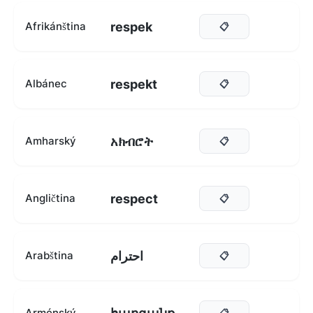
respek
Afrikánština
📋
respekt
Albánec
📋
አክብሮት
Amharský
📋
respect
Angličtina
📋
احترام
Arabština
📋
Arménský
📋