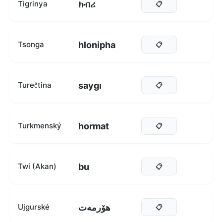
ክብሪ
Tigrinya
📋
hlonipha
Tsonga
📋
saygı
Turečtina
📋
hormat
Turkmenský
📋
bu
Twi (Akan)
📋
ھۆرمەت
Ujgurské
📋