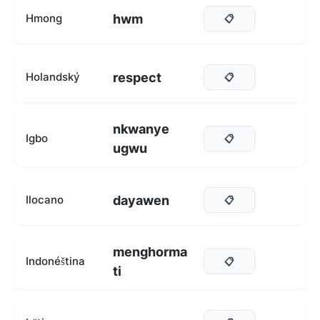
hwm
Hmong
📋
respect
Holandský
📋
nkwanye
Igbo
📋
ugwu
dayawen
Ilocano
📋
menghorma
Indonéština
📋
ti