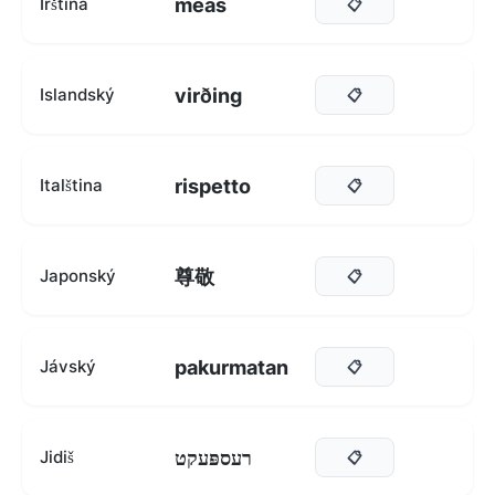
meas
Irština
📋
virðing
Islandský
📋
rispetto
Italština
📋
尊敬
Japonský
📋
pakurmatan
Jávský
📋
רעספּעקט
Jidiš
📋