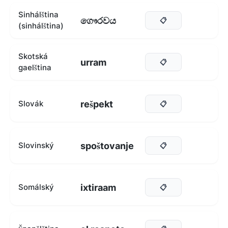
Sinhálština
ගෞරවය
📋
(sinhálština)
Skotská
urram
📋
gaelština
rešpekt
Slovák
📋
spoštovanje
Slovinský
📋
ixtiraam
Somálský
📋