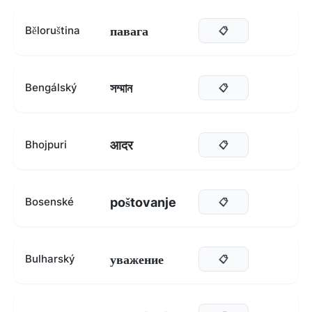
павага
Běloruština
📋
সম্মান
Bengálský
📋
आदर
Bhojpuri
📋
poštovanje
Bosenské
📋
уважение
Bulharský
📋