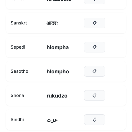
आदरः
Sanskrt
📋
hlompha
Sepedi
📋
hlompho
Sesotho
📋
rukudzo
Shona
📋
عزت
Sindhi
📋