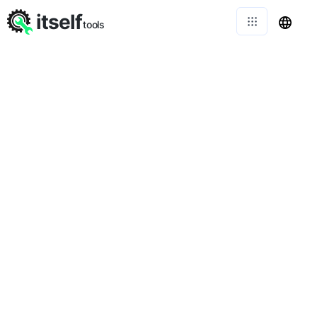
itself
tools