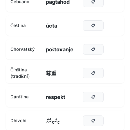
pagtahod
Cebuano
📋
úcta
Čeština
📋
poštovanje
Chorvatský
📋
Čínština
尊重
📋
(tradiční)
respekt
Dánština
📋
އިޙްތިރާމް
Dhivehi
📋