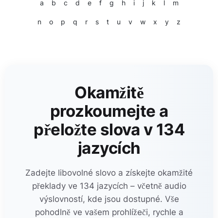
a
b
c
d
e
f
g
h
i
j
k
l
m
n
o
p
q
r
s
t
u
v
w
x
y
z
Okamžitě
prozkoumejte a
přeložte slova v 134
jazycích
Zadejte libovolné slovo a získejte okamžité
překlady ve 134 jazycích – včetně audio
výslovností, kde jsou dostupné. Vše
pohodlně ve vašem prohlížeči, rychle a