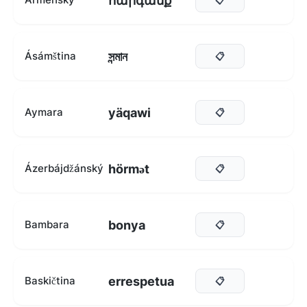
հարգանք
সন্মান
Ásámština
📋
yäqawi
Aymara
📋
hörmət
Ázerbájdžánský
📋
bonya
Bambara
📋
errespetua
Baskičtina
📋