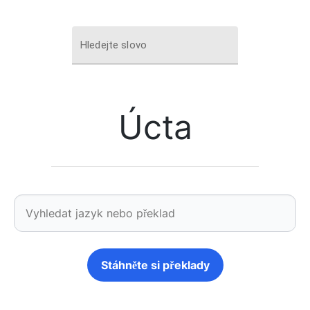
Hledejte slovo
Úcta
Stáhněte si překlady