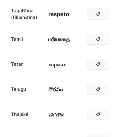
Tagalština
respeto
📋
(filipínština)
மரியாதை
Tamil
📋
хөрмәт
Tatar
📋
గౌరవం
Telugu
📋
เคารพ
Thajské
📋