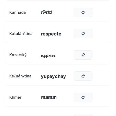
ಗೌರವ
Kannada
📋
respecte
Katalánština
📋
құрмет
Kazašský
📋
yupaychay
Kečuánština
📋
ការគោរព
Khmer
📋