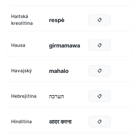
Haitská
respè
📋
kreolština
girmamawa
Hausa
📋
mahalo
Havajský
📋
הערכה
Hebrejština
📋
आदर करना
Hindština
📋