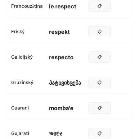
le respect
Francouzština
📋
respekt
Fríský
📋
respecto
Galicijský
📋
პატივისცემა
Gruzínský
📋
momba'e
Guarani
📋
આદર
Gujarati
📋