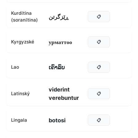
Kurdština
ڕێزگرتن
📋
(soranština)
урматтоо
Kyrgyzské
📋
ເຄົາລົບ
Lao
📋
viderint
Latinský
📋
verebuntur
botosi
Lingala
📋