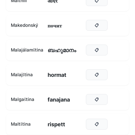
आदर
Maithili
📋
почит
Makedonský
📋
ബഹുമാനം
Malajálamština
📋
hormat
Malajština
📋
fanajana
Malgaština
📋
rispett
Maltština
📋