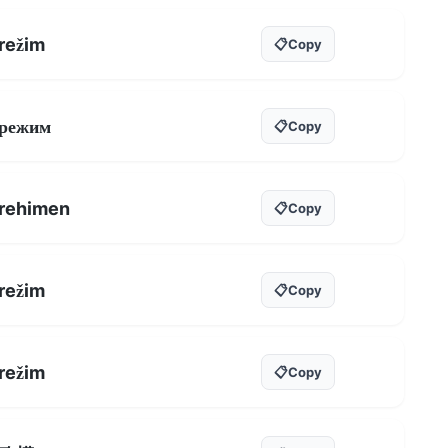
režim
📋
Copy
режим
📋
Copy
rehimen
📋
Copy
režim
📋
Copy
režim
📋
Copy