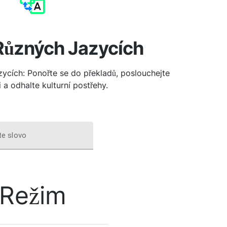
Různých Jazycích
zycích: Ponořte se do překladů, poslouchejte
 a odhalte kulturní postřehy.
te slovo
Režim