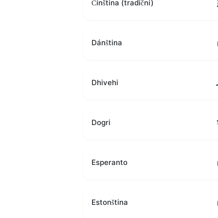
Čínština (tradiční)
Dánština
Dhivehi
Dogri
Esperanto
Estonština