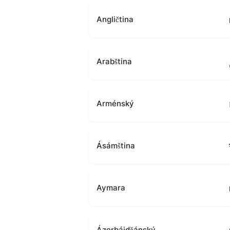
Angličtina
Arabština
Arménský
Ásámština
Aymara
Ázerbájdžánský