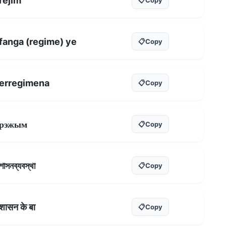
rejim
fanga (regime) ye
📋
Copy
erregimena
📋
Copy
рэжым
📋
Copy
শাসনব্যবস্থা
📋
Copy
शासन के बा
📋
Copy