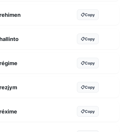
rehimen
📋
Copy
hallinto
📋
Copy
régime
📋
Copy
rezjym
📋
Copy
réxime
📋
Copy