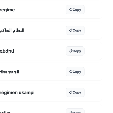
regime
📋
Copy
النظام الحاكم
📋
Copy
ռեժիմ
📋
Copy
শাসন ব্যৱস্থা
📋
Copy
régimen ukampi
📋
Copy
📋
Copy