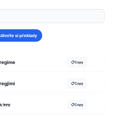
táhněte si překlady
regime
📋
Copy
regjimi
📋
Copy
አገዛዝ
📋
Copy