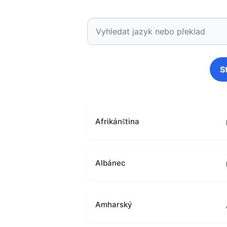
S
Afrikánština
Albánec
Amharský