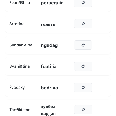
perseguir
Španělština
📋
гонити
Srbština
📋
ngudag
Sundanština
📋
fuatilia
Svahilština
📋
bedriva
Švédský
📋
дунбол
Tádžikistán
📋
кардан