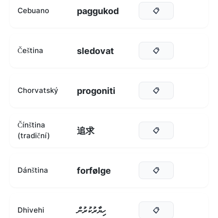
paggukod
Cebuano
📋
sledovat
Čeština
📋
progoniti
Chorvatský
📋
Čínština
追求
📋
(tradiční)
forfølge
Dánština
📋
ހިޔާރުކުރުން
Dhivehi
📋