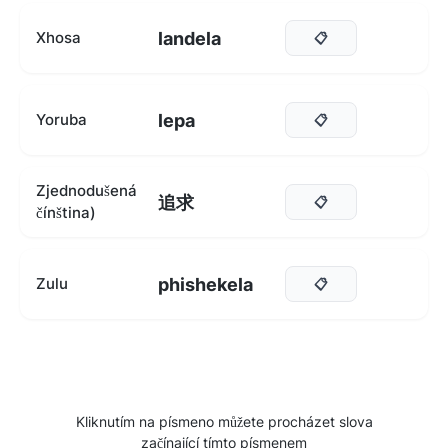
landela
Xhosa
📋
lepa
Yoruba
📋
Zjednodušená
追求
📋
čínština)
phishekela
Zulu
📋
Kliknutím na písmeno můžete procházet slova
začínající tímto písmenem