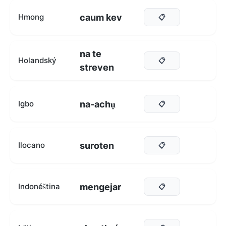
caum kev
Hmong
📋
na te
Holandský
📋
streven
na-achụ
Igbo
📋
suroten
Ilocano
📋
mengejar
Indonéština
📋