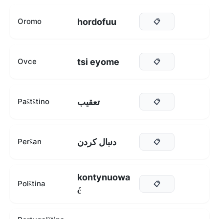
hordofuu
Oromo
📋
tsi eyome
Ovce
📋
تعقیب
Paštštino
📋
دنبال کردن
Peršan
📋
kontynuowa
Polština
📋
ć