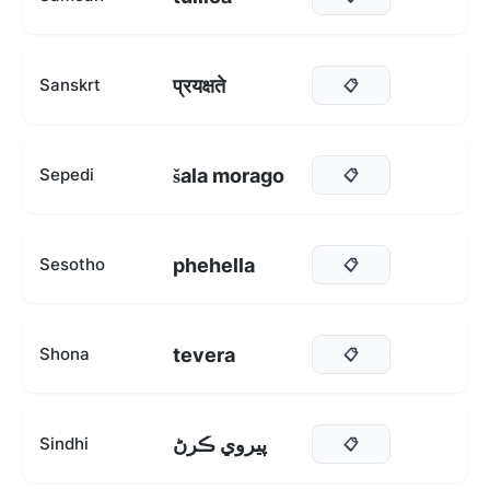
प्रयक्षते
Sanskrt
📋
šala morago
Sepedi
📋
phehella
Sesotho
📋
tevera
Shona
📋
پيروي ڪرڻ
Sindhi
📋