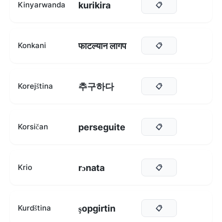
kurikira
Kinyarwanda
📋
फाटल्यान लागप
Konkani
📋
추구하다
Korejština
📋
perseguite
Korsičan
📋
rɔnata
Krio
📋
şopgirtin
Kurdština
📋