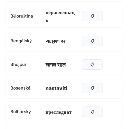
пераследвац
Běloruština
📋
ь
অন্বেষণ করা
Bengálský
📋
लागल रहल
Bhojpuri
📋
nastaviti
Bosenské
📋
преследват
Bulharský
📋