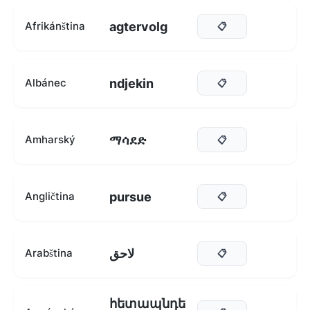
agtervolg
Afrikánština
📋
ndjekin
Albánec
📋
ማሳደድ
Amharský
📋
pursue
Angličtina
📋
لاحق
Arabština
📋
հետապնդե