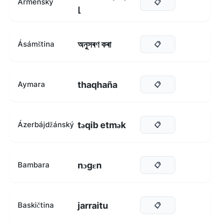
Arménský
📋
լ
অনুসৰণ কৰা
Ásámština
📋
thaqhaña
Aymara
📋
təqib etmək
Ázerbájdžánský
📋
nɔgɛn
Bambara
📋
jarraitu
Baskičtina
📋