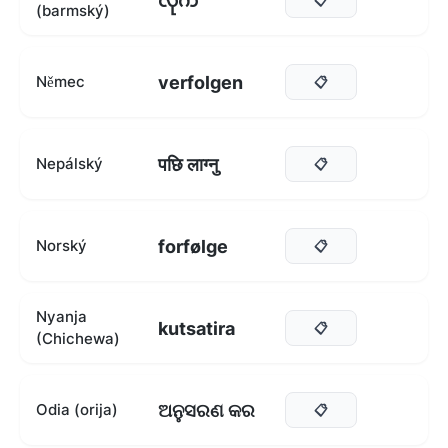
လိုက်
(barmský)
verfolgen
Němec
📋
पछि लाग्नु
Nepálský
📋
forfølge
Norský
📋
Nyanja
kutsatira
📋
(Chichewa)
ଅନୁସରଣ କର
Odia (orija)
📋