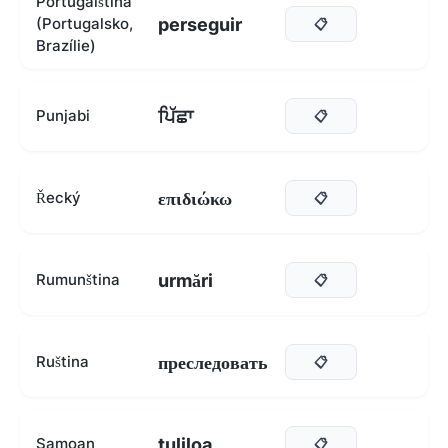
Portugalština
perseguir
(Portugalsko,
📋
Brazílie)
ਪਿੱਛਾ
Punjabi
📋
επιδιώκω
Řecký
📋
urmări
Rumunština
📋
преследовать
Ruština
📋
tuliloa
Samoan
📋