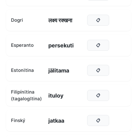
लक्ष्य रक्खना
Dogri
📋
persekuti
Esperanto
📋
jälitama
Estonština
📋
Filipínština
ituloy
📋
(tagalogština)
jatkaa
Finský
📋