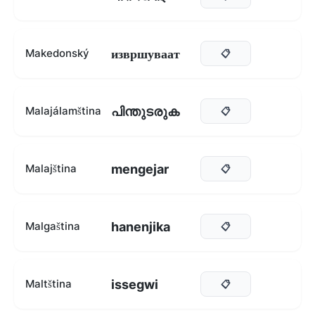
извршуваат
Makedonský
📋
പിന്തുടരുക
Malajálamština
📋
mengejar
Malajština
📋
hanenjika
Malgaština
📋
issegwi
Maltština
📋