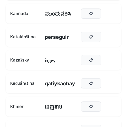
ಮುಂದುವರಿಸಿ
Kannada
📋
perseguir
Katalánština
📋
іздеу
Kazašský
📋
qatiykachay
Kečuánština
📋
ដេញតាម
Khmer
📋