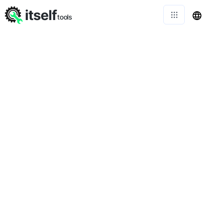
itself
tools