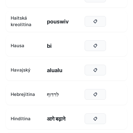
Haitská
pouswiv
📋
kreolština
bi
Hausa
📋
alualu
Havajský
📋
לרדוף
Hebrejština
📋
आगे बढ़ाने
Hindština
📋