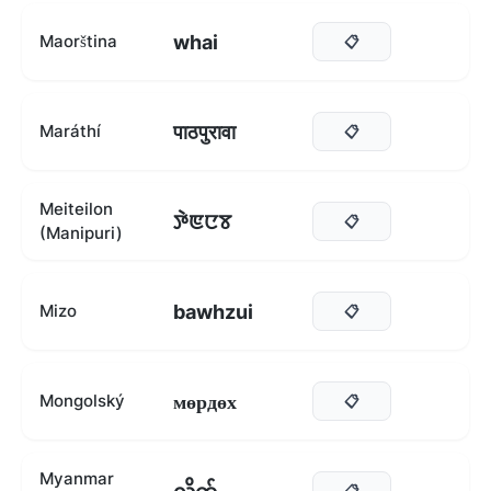
whai
Maorština
📋
पाठपुरावा
Maráthí
📋
Meiteilon
ꯇꯥꯟꯅꯕ
📋
(Manipuri)
bawhzui
Mizo
📋
мөрдөх
Mongolský
📋
Myanmar
📋