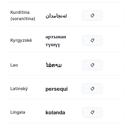
Kurdština
ئەنجامدان
📋
(soranština)
артынан
Kyrgyzské
📋
түшүү
ໄລ່ຕາມ
Lao
📋
persequi
Latinský
📋
kolanda
Lingala
📋