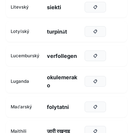
siekti
Litevský
📋
turpināt
Lotyšský
📋
verfollegen
Lucemburský
📋
okulemerak
Luganda
📋
o
folytatni
Maďarský
📋
जारी रखनाइ
Maithili
📋