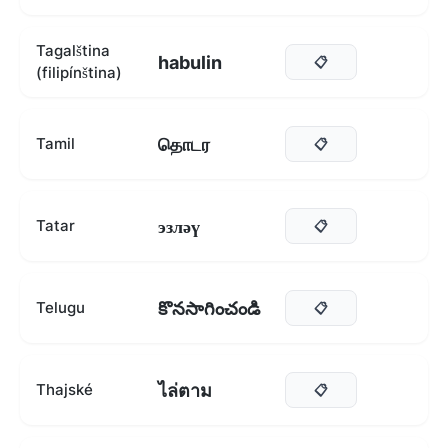
Tagalština
habulin
📋
(filipínština)
தொடர
Tamil
📋
эзләү
Tatar
📋
కొనసాగించండి
Telugu
📋
ไล่ตาม
Thajské
📋