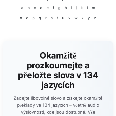
a
b
c
d
e
f
g
h
i
j
k
l
m
n
o
p
q
r
s
t
u
v
w
x
y
z
Okamžitě
prozkoumejte a
přeložte slova v 134
jazycích
Zadejte libovolné slovo a získejte okamžité
překlady ve 134 jazycích – včetně audio
výslovností, kde jsou dostupné. Vše