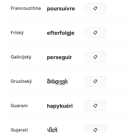
poursuivre
Francouzština
📋
efterfolgje
Fríský
📋
perseguir
Galicijský
📋
მისდევს
Gruzínský
📋
hapykuéri
Guarani
📋
પીછો
Gujarati
📋