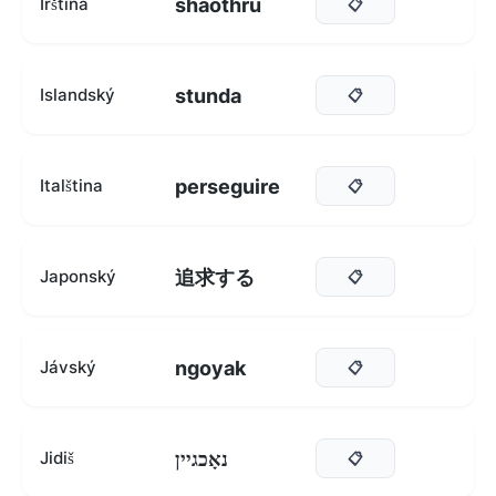
shaothrú
Irština
📋
stunda
Islandský
📋
perseguire
Italština
📋
追求する
Japonský
📋
ngoyak
Jávský
📋
נאָכגיין
Jidiš
📋