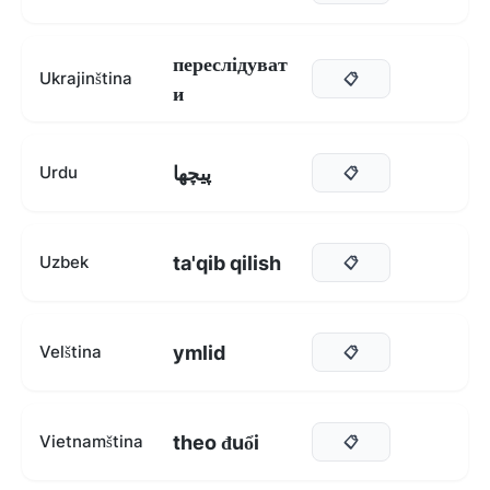
переслідуват
Ukrajinština
📋
и
پیچھا
Urdu
📋
ta'qib qilish
Uzbek
📋
ymlid
Velština
📋
theo đuổi
Vietnamština
📋