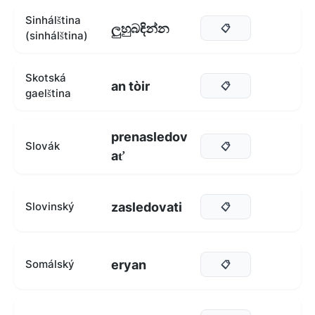
Sinhálština
ලුහුබඳින්න
📋
(sinhálština)
Skotská
an tòir
📋
gaelština
prenasledov
Slovák
📋
ať
zasledovati
Slovinský
📋
eryan
Somálský
📋