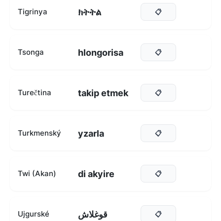
ክትትል
Tigrinya
📋
hlongorisa
Tsonga
📋
takip etmek
Turečtina
📋
yzarla
Turkmenský
📋
di akyire
Twi (Akan)
📋
قوغلاش
Ujgurské
📋