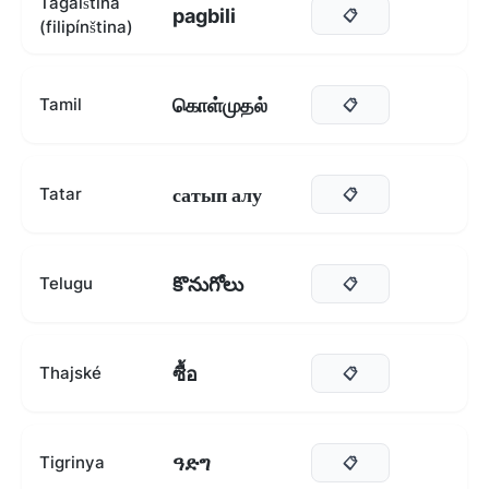
Tagalština
pagbili
📋
(filipínština)
கொள்முதல்
Tamil
📋
сатып алу
Tatar
📋
కొనుగోలు
Telugu
📋
ซื้อ
Thajské
📋
ዓድግ
Tigrinya
📋