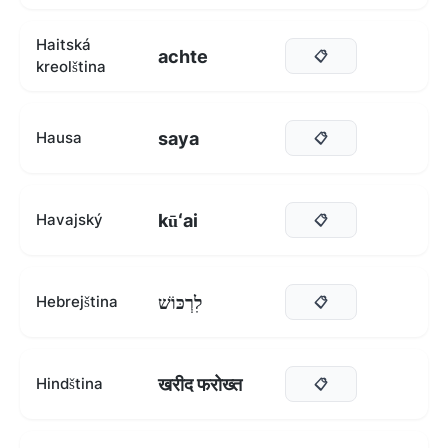
Haitská
achte
📋
kreolština
saya
Hausa
📋
kūʻai
Havajský
📋
לִרְכּוֹשׁ
Hebrejština
📋
खरीद फरोख्त
Hindština
📋