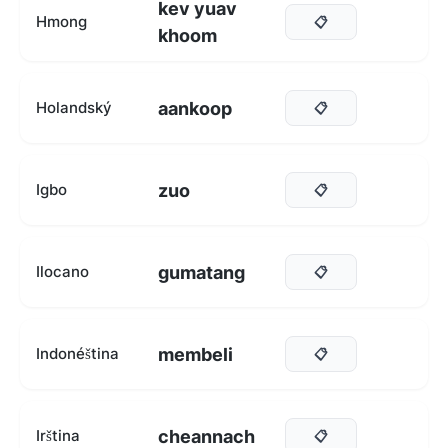
kev yuav
Hmong
📋
khoom
aankoop
Holandský
📋
zuo
Igbo
📋
gumatang
Ilocano
📋
membeli
Indonéština
📋
cheannach
Irština
📋