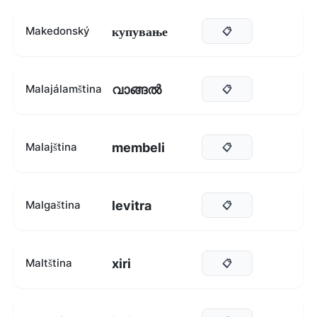
купување
Makedonský
📋
വാങ്ങൽ
Malajálamština
📋
membeli
Malajština
📋
levitra
Malgaština
📋
xiri
Maltština
📋