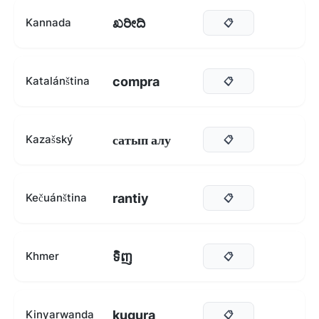
ಖರೀದಿ
Kannada
📋
compra
Katalánština
📋
сатып алу
Kazašský
📋
rantiy
Kečuánština
📋
ទិញ
Khmer
📋
kugura
Kinyarwanda
📋