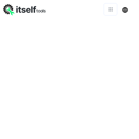
itself
tools