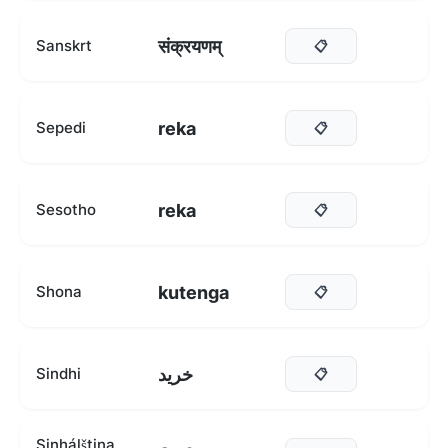
संक्रयणम्‌
Sanskrt
📋
reka
Sepedi
📋
reka
Sesotho
📋
kutenga
Shona
📋
خريد
Sindhi
📋
Sinhálština