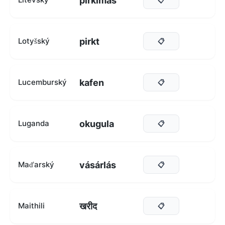
pirkimas
pirkt
Lotyšský
📋
kafen
Lucemburský
📋
okugula
Luganda
📋
vásárlás
Maďarský
📋
खरीद
Maithili
📋