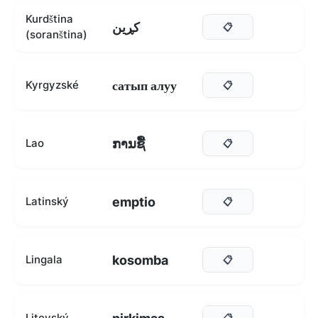
Kurdština
کڕین
📋
(soranština)
сатып алуу
Kyrgyzské
📋
ການຊື້
Lao
📋
emptio
Latinský
📋
kosomba
Lingala
📋
Litevský
📋