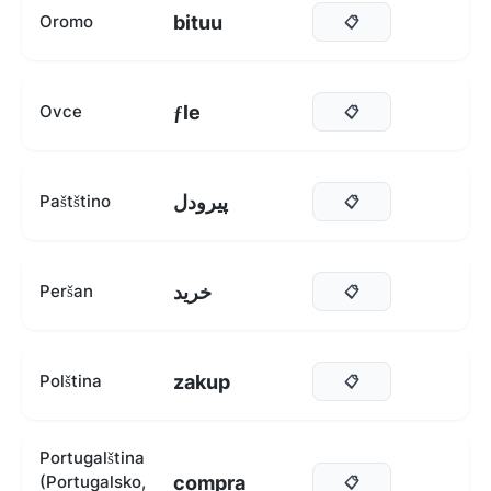
bituu
Oromo
📋
ƒle
Ovce
📋
پیرودل
Paštštino
📋
خرید
Peršan
📋
zakup
Polština
📋
Portugalština
compra
(Portugalsko,
📋