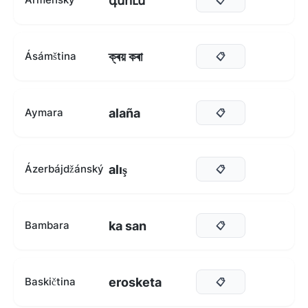
գնում
ক্ৰয় কৰা
Ásámština
📋
alaña
Aymara
📋
alış
Ázerbájdžánský
📋
ka san
Bambara
📋
erosketa
Baskičtina
📋