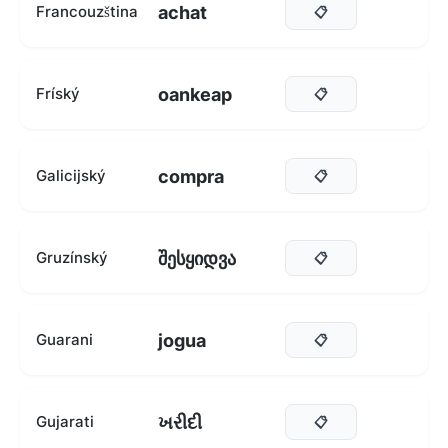
achat
Francouzština
📋
oankeap
Fríský
📋
compra
Galicijský
📋
შესყიდვა
Gruzínský
📋
jogua
Guarani
📋
ખરીદી
Gujarati
📋