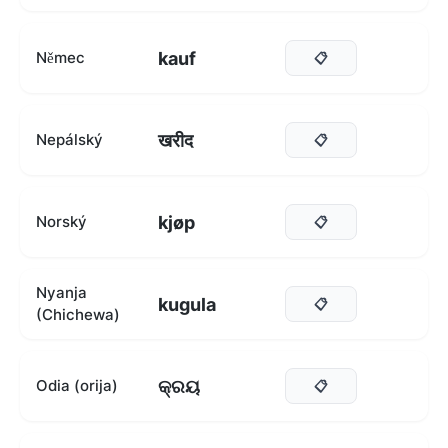
kauf
Němec
📋
खरीद
Nepálský
📋
kjøp
Norský
📋
Nyanja
kugula
📋
(Chichewa)
କ୍ରୟ
Odia (orija)
📋