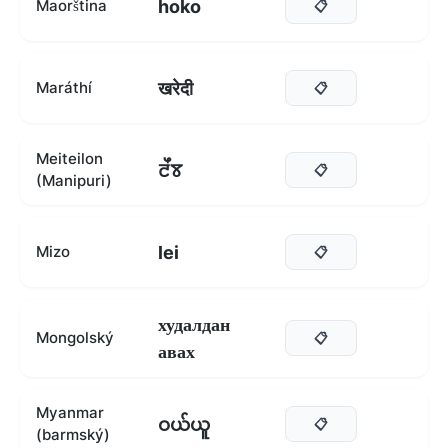
hoko
Maorština
📋
खरेदी
Maráthí
📋
Meiteilon
ꯂꯩꯕ
📋
(Manipuri)
lei
Mizo
📋
худалдан
Mongolský
📋
авах
Myanmar
ဝယ်ယူ
📋
(barmský)