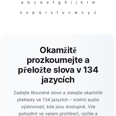
a
b
c
d
e
f
g
h
i
j
k
l
m
n
o
p
q
r
s
t
u
v
w
x
y
z
Okamžitě
prozkoumejte a
přeložte slova v 134
jazycích
Zadejte libovolné slovo a získejte okamžité
překlady ve 134 jazycích – včetně audio
výslovností, kde jsou dostupné. Vše
pohodlně ve vašem prohlížeči, rychle a