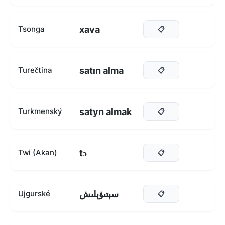
xava
Tsonga
📋
satın alma
Turečtina
📋
satyn almak
Turkmenský
📋
tɔ
Twi (Akan)
📋
سېتىۋېلىش
Ujgurské
📋