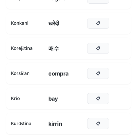
खरेदी
Konkani
📋
매수
Korejština
📋
compra
Korsičan
📋
bay
Krio
📋
kirrîn
Kurdština
📋