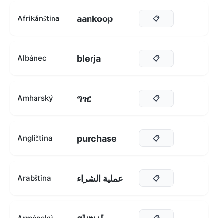
aankoop
Afrikánština
📋
blerja
Albánec
📋
ግዢ
Amharský
📋
purchase
Angličtina
📋
عملية الشراء
Arabština
📋
Arménský
📋