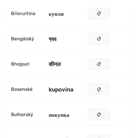
купля
Běloruština
📋
ক্রয়
Bengálský
📋
कीनल
Bhojpuri
📋
kupovina
Bosenské
📋
покупка
Bulharský
📋