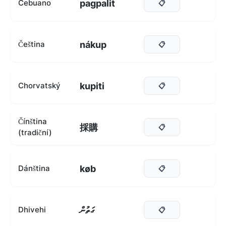
pagpalit
Cebuano
📋
nákup
Čeština
📋
kupiti
Chorvatský
📋
Čínština
採購
📋
(tradiční)
køb
Dánština
📋
ގަތުން
Dhivehi
📋