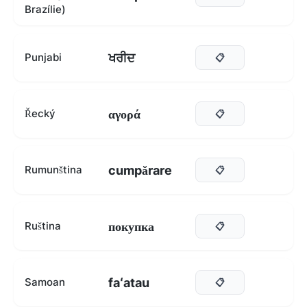
Brazílie)
ਖਰੀਦ
Punjabi
📋
αγορά
Řecký
📋
cumpărare
Rumunština
📋
покупка
Ruština
📋
faʻatau
Samoan
📋