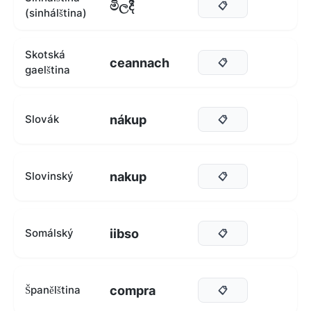
මිලදී
📋
(sinhálština)
Skotská
ceannach
📋
gaelština
nákup
Slovák
📋
nakup
Slovinský
📋
iibso
Somálský
📋
compra
Španělština
📋