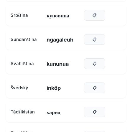
куповина
Srbština
📋
ngagaleuh
Sundanština
📋
kununua
Svahilština
📋
inköp
Švédský
📋
харид
Tádžikistán
📋