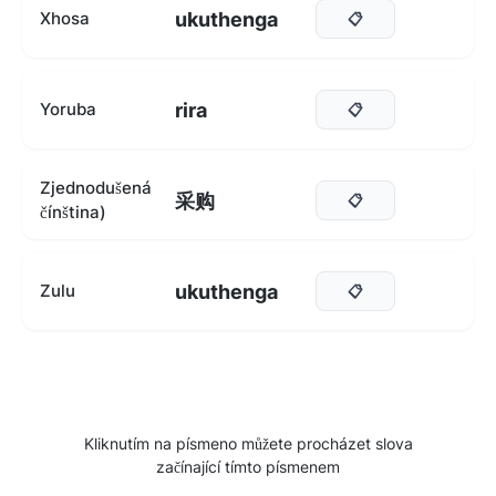
ukuthenga
Xhosa
📋
rira
Yoruba
📋
Zjednodušená
采购
📋
čínština)
ukuthenga
Zulu
📋
Kliknutím na písmeno můžete procházet slova
začínající tímto písmenem