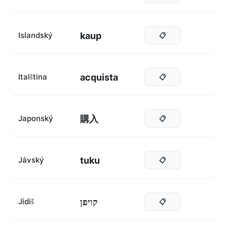
kaup
Islandský
📋
acquista
Italština
📋
購入
Japonský
📋
tuku
Jávský
📋
קויפן
Jidiš
📋