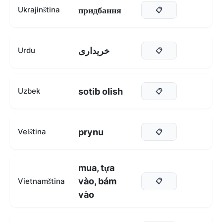
придбання
Ukrajinština
📋
خریداری
Urdu
📋
sotib olish
Uzbek
📋
prynu
Velština
📋
mua, tựa
vào, bám
Vietnamština
📋
vào