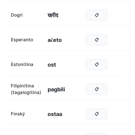
खरीद
Dogri
📋
aĉeto
Esperanto
📋
ost
Estonština
📋
Filipínština
pagbili
📋
(tagalogština)
ostaa
Finský
📋