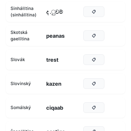
Sinhálština
ද .ුවම්
📋
(sinhálština)
Skotská
peanas
📋
gaelština
trest
Slovák
📋
kazen
Slovinský
📋
ciqaab
Somálský
📋