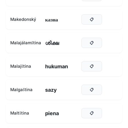
казна
Makedonský
📋
ശിക്ഷ
Malajálamština
📋
hukuman
Malajština
📋
sazy
Malgaština
📋
piena
Maltština
📋