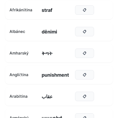
straf
Afrikánština
📋
dënimi
Albánec
📋
ቅጣት
Amharský
📋
punishment
Angličtina
📋
عقاب
Arabština
📋
Arménský
📋