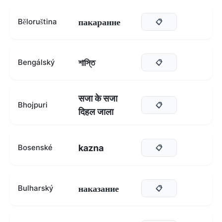
пакаранне
Běloruština
📋
শাস্তি
Bengálský
📋
सजा के सजा
Bhojpuri
📋
दिहल जाला
kazna
Bosenské
📋
наказание
Bulharský
📋