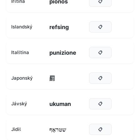
pionós
Irština
📋
refsing
Islandský
📋
punizione
Italština
📋
罰
Japonský
📋
ukuman
Jávský
📋
שטראָף
Jidiš
📋