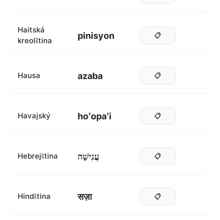
Haitská
pinisyon
📋
kreolština
azaba
Hausa
📋
hoʻopaʻi
Havajský
📋
עֲנִישָׁה
Hebrejština
📋
सज़ा
Hindština
📋