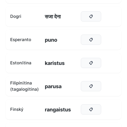
सजा देना
Dogri
📋
puno
Esperanto
📋
karistus
Estonština
📋
Filipínština
parusa
📋
(tagalogština)
rangaistus
Finský
📋