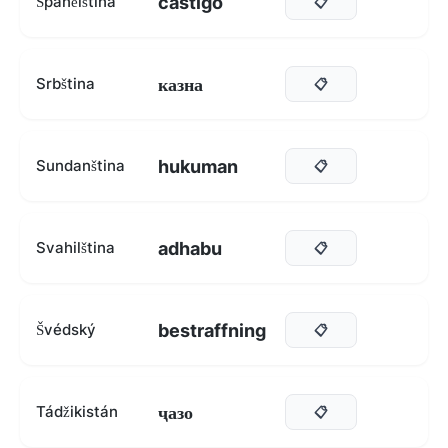
castigo
Španělština
📋
казна
Srbština
📋
hukuman
Sundanština
📋
adhabu
Svahilština
📋
bestraffning
Švédský
📋
ҷазо
Tádžikistán
📋