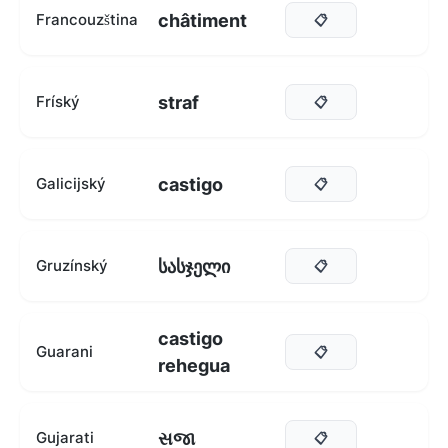
châtiment
Francouzština
📋
straf
Fríský
📋
castigo
Galicijský
📋
სასჯელი
Gruzínský
📋
castigo
Guarani
📋
rehegua
સજા
Gujarati
📋