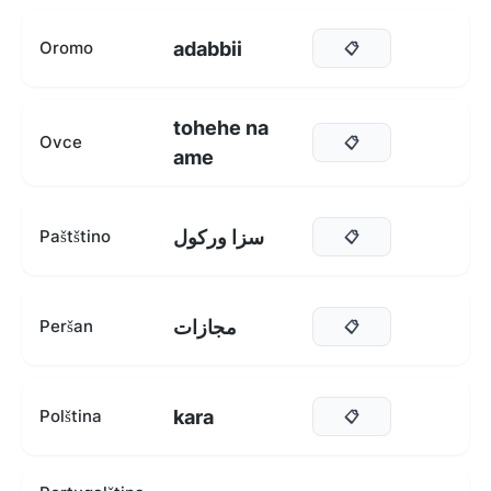
adabbii
Oromo
📋
tohehe na
Ovce
📋
ame
سزا ورکول
Paštštino
📋
مجازات
Peršan
📋
kara
Polština
📋