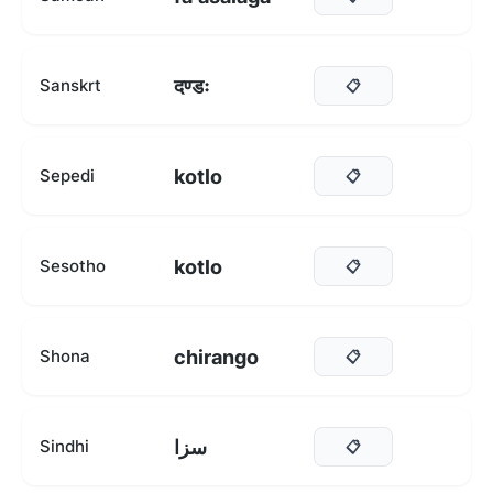
दण्डः
Sanskrt
📋
kotlo
Sepedi
📋
kotlo
Sesotho
📋
chirango
Shona
📋
سزا
Sindhi
📋