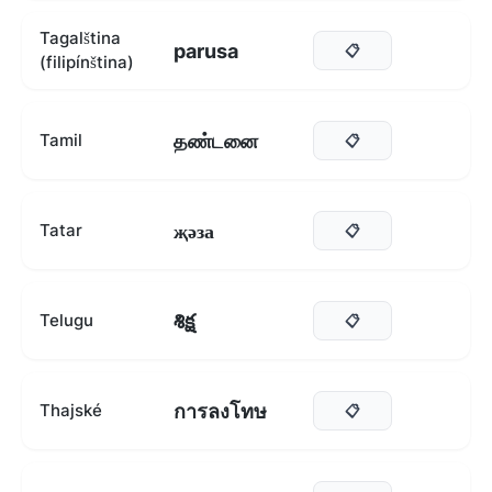
Tagalština
parusa
📋
(filipínština)
தண்டனை
Tamil
📋
җәза
Tatar
📋
శిక్ష
Telugu
📋
การลงโทษ
Thajské
📋