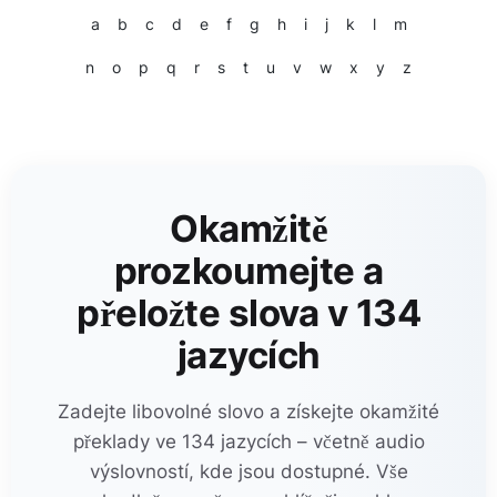
a
b
c
d
e
f
g
h
i
j
k
l
m
n
o
p
q
r
s
t
u
v
w
x
y
z
Okamžitě
prozkoumejte a
přeložte slova v 134
jazycích
Zadejte libovolné slovo a získejte okamžité
překlady ve 134 jazycích – včetně audio
výslovností, kde jsou dostupné. Vše