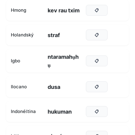
kev rau txim
Hmong
📋
straf
Holandský
📋
ntaramahụh
Igbo
📋
ụ
dusa
Ilocano
📋
hukuman
Indonéština
📋