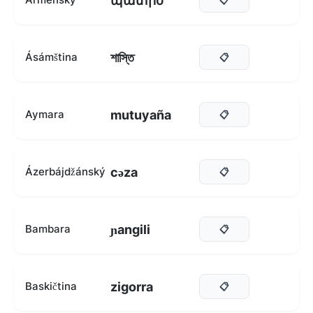
պատիժ
শাস্তি
Ásámština
📋
mutuyaña
Aymara
📋
cəza
Ázerbájdžánský
📋
ɲangili
Bambara
📋
zigorra
Baskičtina
📋