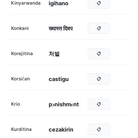
igihano
Kinyarwanda
📋
ख्यास्त दिवप
Konkani
📋
처벌
Korejština
📋
castigu
Korsičan
📋
pɔnishmɛnt
Krio
📋
cezakirin
Kurdština
📋