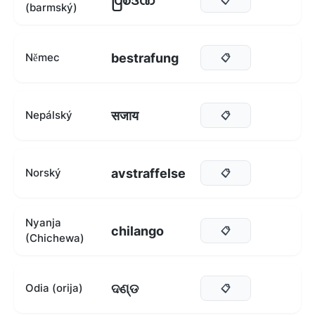
ပြစ်ဒဏ်
(barmský)
bestrafung
Němec
📋
सजाय
Nepálský
📋
avstraffelse
Norský
📋
Nyanja
chilango
📋
(Chichewa)
ଦଣ୍ଡ
Odia (orija)
📋