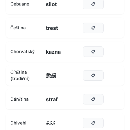
silot
Cebuano
📋
trest
Čeština
📋
kazna
Chorvatský
📋
Čínština
懲罰
📋
(tradiční)
straf
Dánština
📋
އަދަބު
Dhivehi
📋