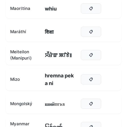
whiu
Maorština
📋
शिक्षा
Maráthí
📋
Meiteilon
ꯆꯩꯔꯥꯛ ꯄꯤꯕꯥ꯫
📋
(Manipuri)
hremna pek
Mizo
📋
a ni
шийтгэл
Mongolský
📋
Myanmar
📋