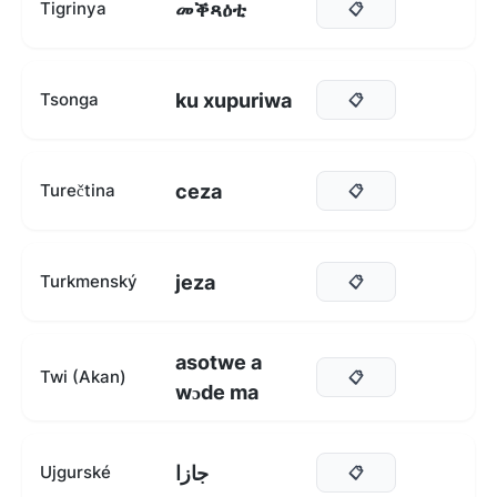
መቕጻዕቲ
Tigrinya
📋
ku xupuriwa
Tsonga
📋
ceza
Turečtina
📋
jeza
Turkmenský
📋
asotwe a
Twi (Akan)
📋
wɔde ma
جازا
Ujgurské
📋