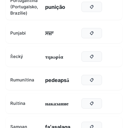
Portugalština
punição
(Portugalsko,
📋
Brazílie)
ਸਜ਼ਾ
Punjabi
📋
τιμωρία
Řecký
📋
pedeapsă
Rumunština
📋
наказание
Ruština
📋
faʻasalaga
Samoan
📋