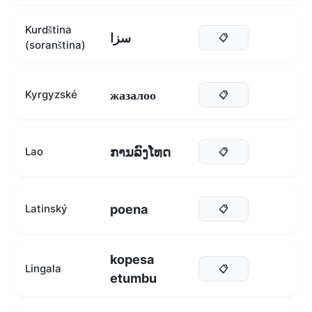
Kurdština
سزا
📋
(soranština)
жазалоо
Kyrgyzské
📋
ການລົງໂທດ
Lao
📋
poena
Latinský
📋
kopesa
Lingala
📋
etumbu