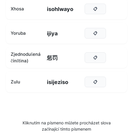
isohlwayo
Xhosa
📋
ijiya
Yoruba
📋
Zjednodušená
惩罚
📋
čínština)
isijeziso
Zulu
📋
Kliknutím na písmeno můžete procházet slova
začínající tímto písmenem