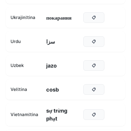
покарання
Ukrajinština
📋
سزا
Urdu
📋
jazo
Uzbek
📋
cosb
Velština
📋
sự trừng
Vietnamština
📋
phạt