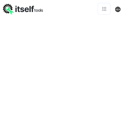
itself
tools