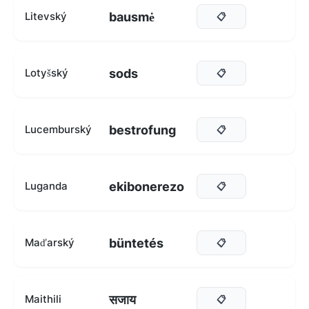
bausmė
Litevský
📋
sods
Lotyšský
📋
bestrofung
Lucemburský
📋
ekibonerezo
Luganda
📋
büntetés
Maďarský
📋
सजाय
Maithili
📋