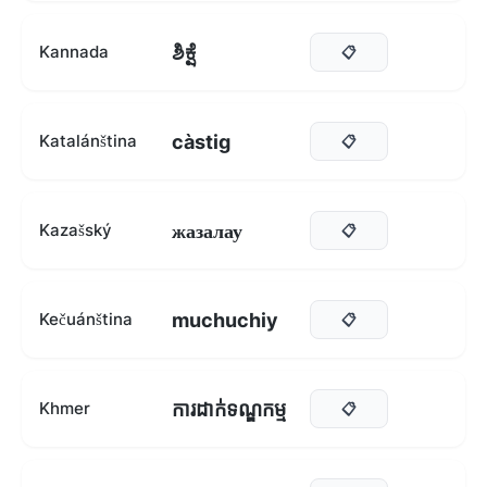
ಶಿಕ್ಷೆ
Kannada
📋
càstig
Katalánština
📋
жазалау
Kazašský
📋
muchuchiy
Kečuánština
📋
ការដាក់ទណ្ឌកម្ម
Khmer
📋