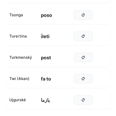
poso
Tsonga
📋
i̇leti
Turečtina
📋
post
Turkmenský
📋
fa to
Twi (Akan)
📋
يازما
Ujgurské
📋