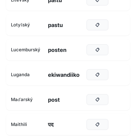
paštu
pastu
Lotyšský
📋
posten
Lucemburský
📋
ekiwandiiko
Luganda
📋
post
Maďarský
📋
पद
Maithili
📋