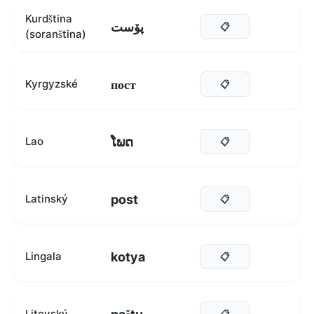
Kurdština
پۆست
📋
(soranština)
пост
Kyrgyzské
📋
ໂພດ
Lao
📋
post
Latinský
📋
kotya
Lingala
📋
Litevský
📋