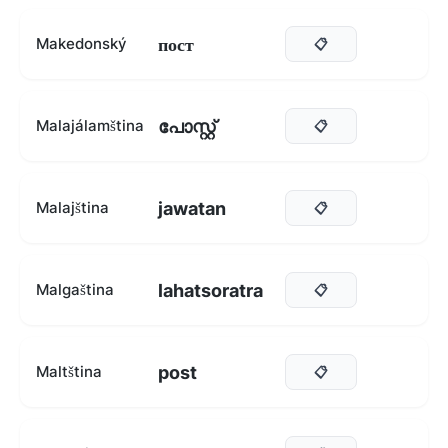
пост
Makedonský
📋
പോസ്റ്റ്
Malajálamština
📋
jawatan
Malajština
📋
lahatsoratra
Malgaština
📋
post
Maltština
📋