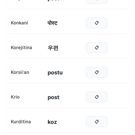
पोस्ट
Konkani
📋
우편
Korejština
📋
postu
Korsičan
📋
post
Krio
📋
koz
Kurdština
📋