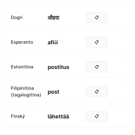
औहदा
Dogri
📋
afiŝi
Esperanto
📋
postitus
Estonština
📋
Filipínština
post
📋
(tagalogština)
lähettää
Finský
📋