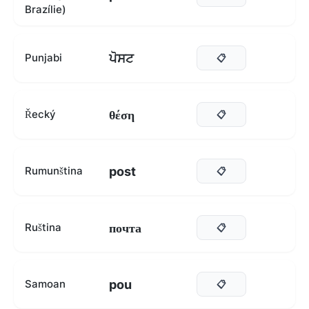
Brazílie)
ਪੋਸਟ
Punjabi
📋
θέση
Řecký
📋
post
Rumunština
📋
почта
Ruština
📋
pou
Samoan
📋