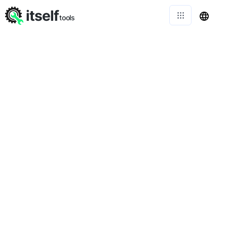
itself
tools