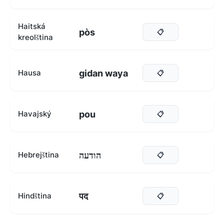
Haitská
pòs
📋
kreolština
gidan waya
Hausa
📋
pou
Havajský
📋
הודעה
Hebrejština
📋
पद
Hindština
📋