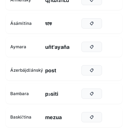
գրառում
ডাক
Ásámština
📋
uñt'ayaña
Aymara
📋
post
Ázerbájdžánský
📋
pɔsiti
Bambara
📋
mezua
Baskičtina
📋