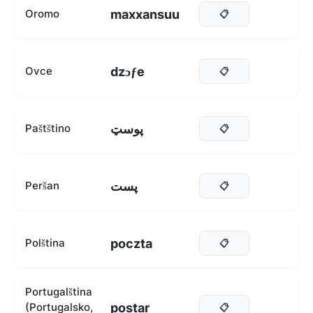
maxxansuu
Oromo
📋
dzɔƒe
Ovce
📋
پوسټ
Paštštino
📋
پست
Peršan
📋
poczta
Polština
📋
Portugalština
postar
(Portugalsko,
📋