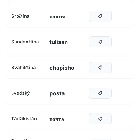
пошта
Srbština
📋
tulisan
Sundanština
📋
chapisho
Svahilština
📋
posta
Švédský
📋
почта
Tádžikistán
📋