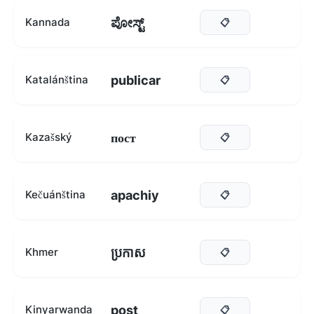
ಪೋಸ್ಟ್
Kannada
📋
publicar
Katalánština
📋
пост
Kazašský
📋
apachiy
Kečuánština
📋
ប្រកាស
Khmer
📋
post
Kinyarwanda
📋