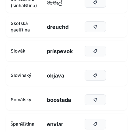
තැපැල්
📋
(sinhálština)
Skotská
dreuchd
📋
gaelština
príspevok
Slovák
📋
objava
Slovinský
📋
boostada
Somálský
📋
enviar
Španělština
📋