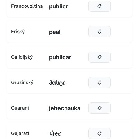
publier
Francouzština
📋
peal
Fríský
📋
publicar
Galicijský
📋
პოსტი
Gruzínský
📋
jehechauka
Guarani
📋
પોસ્ટ
Gujarati
📋