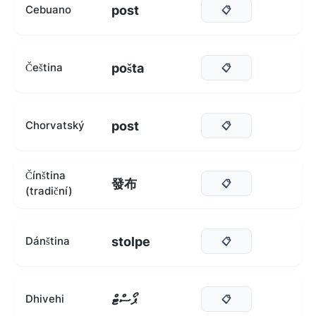
post
Cebuano
📋
pošta
Čeština
📋
post
Chorvatský
📋
Čínština
發布
📋
(tradiční)
stolpe
Dánština
📋
ޕޯސްޓް
Dhivehi
📋