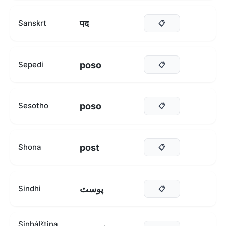
पद
Sanskrt
📋
poso
Sepedi
📋
poso
Sesotho
📋
post
Shona
📋
پوسٽ
Sindhi
📋
Sinhálština