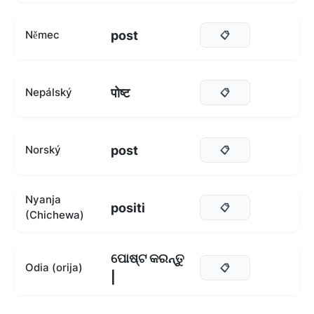
post
Němec
📋
पोष्ट
Nepálský
📋
post
Norský
📋
Nyanja
positi
📋
(Chichewa)
ପୋଷ୍ଟ କରନ୍ତୁ
Odia (orija)
📋
|