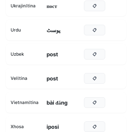
пост
Ukrajinština
📋
پوسٹ
Urdu
📋
post
Uzbek
📋
post
Velština
📋
bài đăng
Vietnamština
📋
iposi
Xhosa
📋