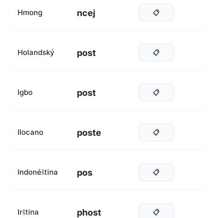
ncej
Hmong
📋
post
Holandský
📋
post
Igbo
📋
poste
Ilocano
📋
pos
Indonéština
📋
phost
Irština
📋