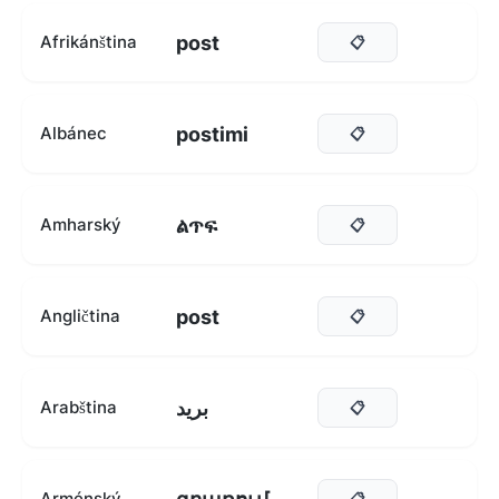
post
Afrikánština
📋
postimi
Albánec
📋
ልጥፍ
Amharský
📋
post
Angličtina
📋
بريد
Arabština
📋
Arménský
📋