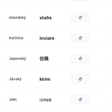
staða
Islandský
📋
inviare
Italština
📋
役職
Japonský
📋
kirim
Jávský
📋
פּאָסטן
Jidiš
📋