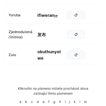
ifiweranṣẹ
Yoruba
📋
Zjednodušená
发布
📋
čínština)
okuthunyel
Zulu
📋
we
Kliknutím na písmeno můžete procházet slova
začínající tímto písmenem
a
b
c
d
e
f
g
h
i
j
k
l
m