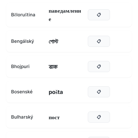
паведамленн
Běloruština
📋
е
পোস্ট
Bengálský
📋
डाक
Bhojpuri
📋
pošta
Bosenské
📋
пост
Bulharský
📋