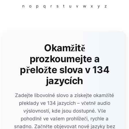
n
o
p
q
r
s
t
u
v
w
x
y
z
Okamžitě
prozkoumejte a
přeložte slova v 134
jazycích
Zadejte libovolné slovo a získejte okamžité
překlady ve 134 jazycích – včetně audio
výslovností, kde jsou dostupné. Vše
pohodlně ve vašem prohlížeči, rychle a
snadno. Začněte objevovat nové jazyky bez