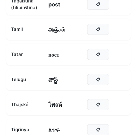
Tagalština
post
📋
(filipínština)
அஞ்சல்
Tamil
📋
пост
Tatar
📋
పోస్ట్
Telugu
📋
โพสต์
Thajské
📋
ለጥፍ
Tigrinya
📋