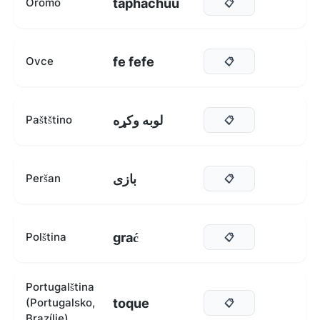
taphachuu
Oromo
📋
fe fefe
Ovce
📋
لوبه وکړه
Paštštino
📋
بازی
Peršan
📋
grać
Polština
📋
Portugalština
toque
(Portugalsko,
📋
Brazílie)