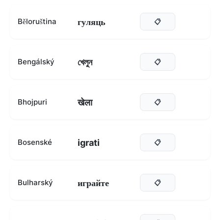
гуляць
Běloruština
📋
খেলুন
Bengálský
📋
खेला
Bhojpuri
📋
igrati
Bosenské
📋
играйте
Bulharský
📋