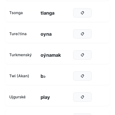
tlanga
Tsonga
📋
oyna
Turečtina
📋
oýnamak
Turkmenský
📋
bɔ
Twi (Akan)
📋
play
Ujgurské
📋