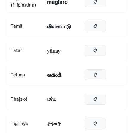
maglaro
📋
(filipínština)
விளையாடு
Tamil
📋
уйнау
Tatar
📋
ఆడండి
Telugu
📋
เล่น
Thajské
📋
ተፃወት
Tigrinya
📋