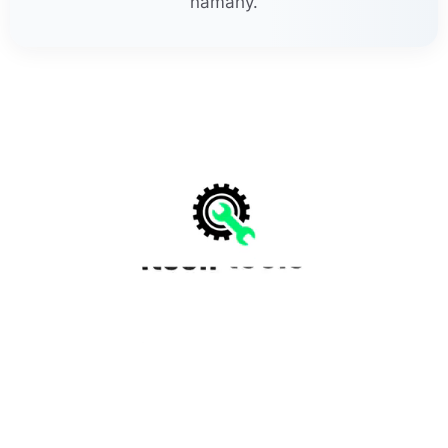
námahy.