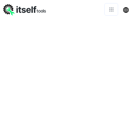
itself
tools