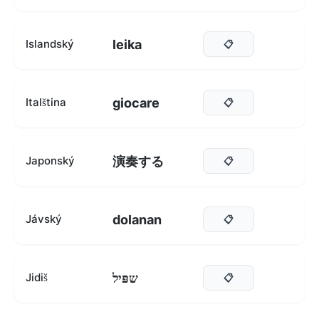
leika
Islandský
📋
giocare
Italština
📋
演奏する
Japonský
📋
dolanan
Jávský
📋
שפּיל
Jidiš
📋