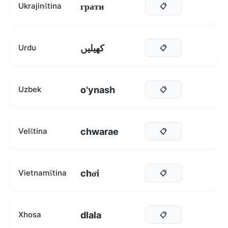
грати
Ukrajinština
📋
کھیلیں
Urdu
📋
o'ynash
Uzbek
📋
chwarae
Velština
📋
chơi
Vietnamština
📋
dlala
Xhosa
📋