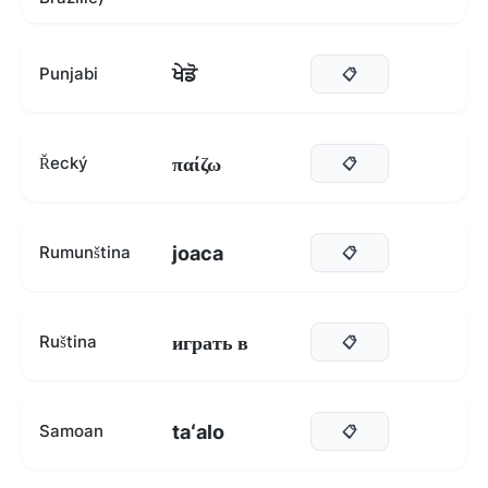
ਖੇਡੋ
Punjabi
📋
παίζω
Řecký
📋
joaca
Rumunština
📋
играть в
Ruština
📋
taʻalo
Samoan
📋