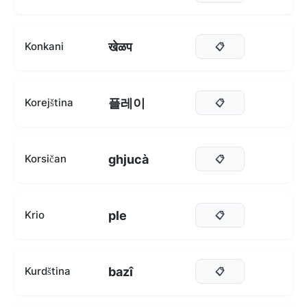
खेळप
Konkani
📋
플레이
Korejština
📋
ghjucà
Korsičan
📋
ple
Krio
📋
bazî
Kurdština
📋