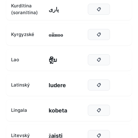
Kurdština
یاری
📋
(soranština)
ойноо
Kyrgyzské
📋
ຫຼີ້ນ
Lao
📋
ludere
Latinský
📋
kobeta
Lingala
📋
žaisti
Litevský
📋