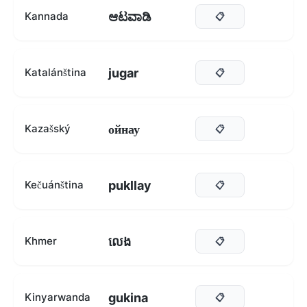
ಆಟವಾಡಿ
Kannada
📋
jugar
Katalánština
📋
ойнау
Kazašský
📋
pukllay
Kečuánština
📋
លេង
Khmer
📋
gukina
Kinyarwanda
📋