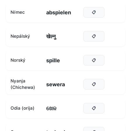
abspielen
Němec
📋
खेल्नु
Nepálský
📋
spille
Norský
📋
Nyanja
sewera
📋
(Chichewa)
ଖେଳ
Odia (orija)
📋