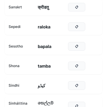
क्रीडतु
Sanskrt
📋
raloka
Sepedi
📋
bapala
Sesotho
📋
tamba
Shona
📋
کيڏو
Sindhi
📋
සෙල්ලම්
Sinhálština
📋