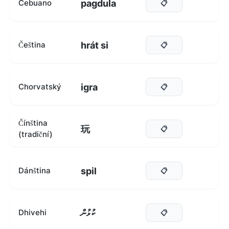
pagdula
Cebuano
📋
hrát si
Čeština
📋
igra
Chorvatský
📋
Čínština
玩
📋
(tradiční)
spil
Dánština
📋
ކުޅުން
Dhivehi
📋