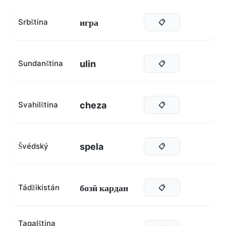
игра
Srbština
📋
ulin
Sundanština
📋
cheza
Svahilština
📋
spela
Švédský
📋
бозӣ кардан
Tádžikistán
📋
Tagalština