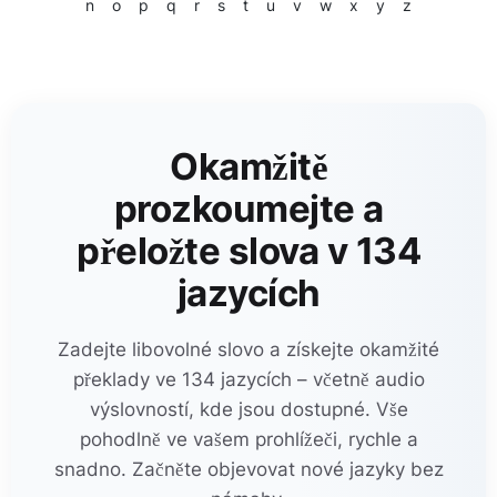
n
o
p
q
r
s
t
u
v
w
x
y
z
Okamžitě
prozkoumejte a
přeložte slova v 134
jazycích
Zadejte libovolné slovo a získejte okamžité
překlady ve 134 jazycích – včetně audio
výslovností, kde jsou dostupné. Vše
pohodlně ve vašem prohlížeči, rychle a
snadno. Začněte objevovat nové jazyky bez