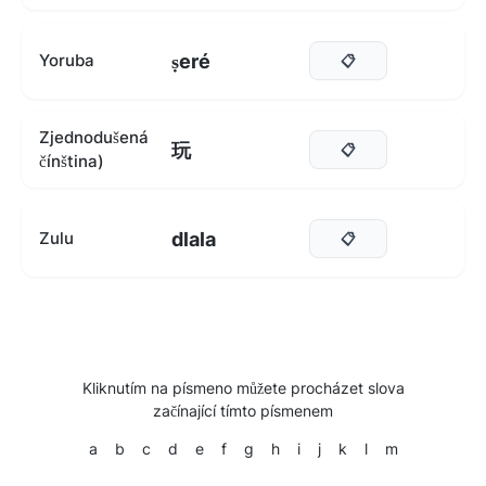
ṣeré
Yoruba
📋
Zjednodušená
玩
📋
čínština)
dlala
Zulu
📋
Kliknutím na písmeno můžete procházet slova
začínající tímto písmenem
a
b
c
d
e
f
g
h
i
j
k
l
m