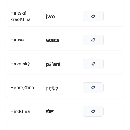
Haitská
jwe
📋
kreolština
wasa
Hausa
📋
pāʻani
Havajský
📋
לְשַׂחֵק
Hebrejština
📋
खेल
Hindština
📋