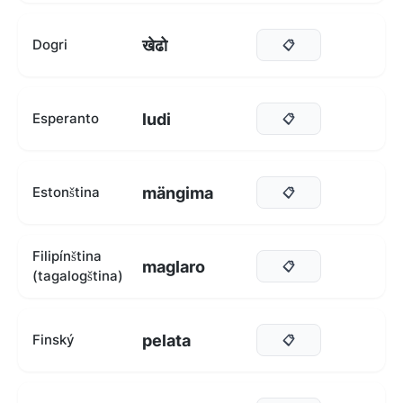
खेढो
Dogri
📋
ludi
Esperanto
📋
mängima
Estonština
📋
Filipínština
maglaro
📋
(tagalogština)
pelata
Finský
📋