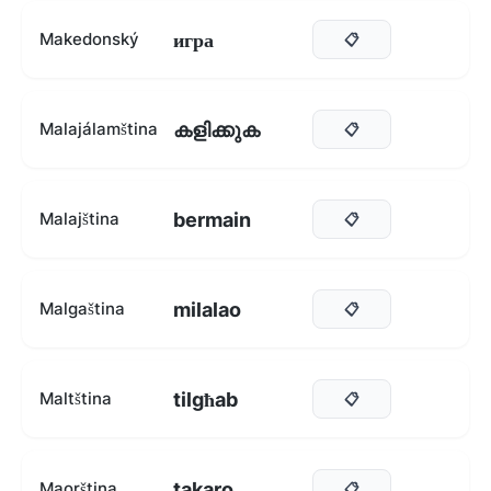
игра
Makedonský
📋
കളിക്കുക
Malajálamština
📋
bermain
Malajština
📋
milalao
Malgaština
📋
tilgħab
Maltština
📋
takaro
Maorština
📋