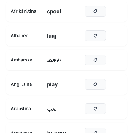
speel
Afrikánština
📋
luaj
Albánec
📋
ጨዋታ
Amharský
📋
play
Angličtina
📋
لعب
Arabština
📋
Arménský
📋