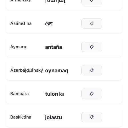
խաղալ
খেলা
Ásámština
📋
antaña
Aymara
📋
oynamaq
Ázerbájdžánský
📋
tulon kɛ
Bambara
📋
jolastu
Baskičtina
📋