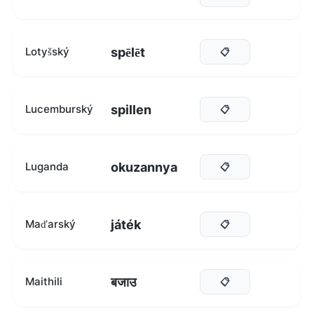
spēlēt
Lotyšský
📋
spillen
Lucemburský
📋
okuzannya
Luganda
📋
játék
Maďarský
📋
बजाउ
Maithili
📋