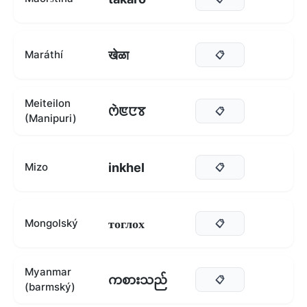
खेळा
Maráthí
📋
Meiteilon
ꯁꯥꯟꯅꯕ
📋
(Manipuri)
inkhel
Mizo
📋
тоглох
Mongolský
📋
Myanmar
ကစားသည်
📋
(barmský)