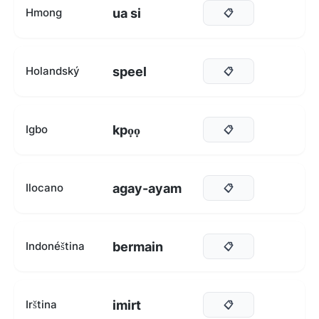
ua si
Hmong
📋
speel
Holandský
📋
kpọọ
Igbo
📋
agay-ayam
Ilocano
📋
bermain
Indonéština
📋
imirt
Irština
📋