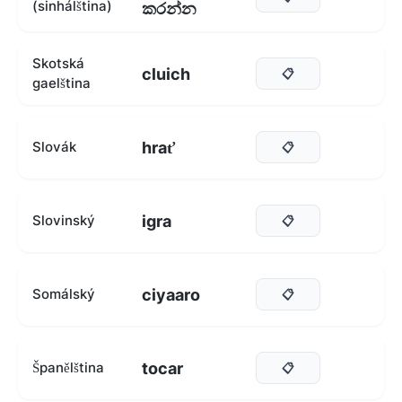
(sinhálština)
කරන්න
Skotská
cluich
📋
gaelština
hrať
Slovák
📋
igra
Slovinský
📋
ciyaaro
Somálský
📋
tocar
Španělština
📋