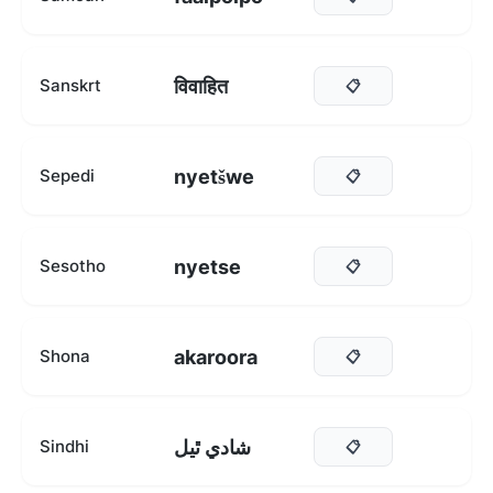
विवाहित
Sanskrt
📋
nyetšwe
Sepedi
📋
nyetse
Sesotho
📋
akaroora
Shona
📋
شادي ٿيل
Sindhi
📋