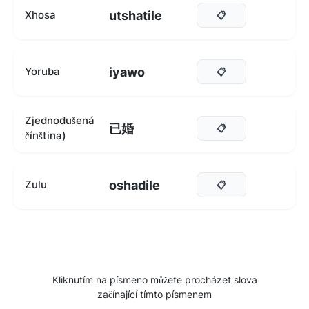
utshatile
Xhosa
📋
iyawo
Yoruba
📋
Zjednodušená
已婚
📋
čínština)
oshadile
Zulu
📋
Kliknutím na písmeno můžete procházet slova
začínající tímto písmenem