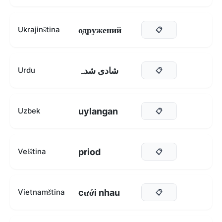
одружений
Ukrajinština
📋
شادی شدہ
Urdu
📋
uylangan
Uzbek
📋
priod
Velština
📋
cưới nhau
Vietnamština
📋