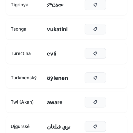
ምርዕው
Tigrinya
📋
vukatini
Tsonga
📋
evli
Turečtina
📋
öýlenen
Turkmenský
📋
aware
Twi (Akan)
📋
توي قىلغان
Ujgurské
📋