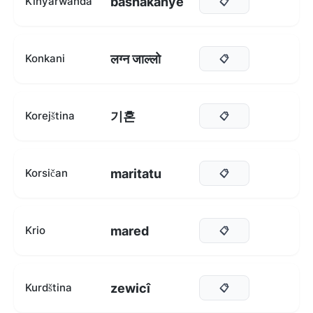
bashakanye
Kinyarwanda
📋
लग्न जाल्लो
Konkani
📋
기혼
Korejština
📋
maritatu
Korsičan
📋
mared
Krio
📋
zewicî
Kurdština
📋