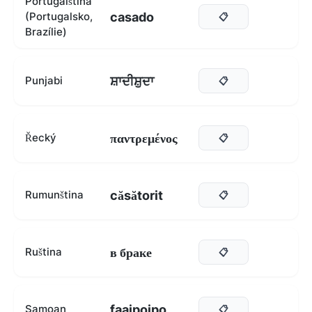
Portugalština
casado
(Portugalsko,
📋
Brazílie)
ਸ਼ਾਦੀਸ਼ੁਦਾ
Punjabi
📋
παντρεμένος
Řecký
📋
căsătorit
Rumunština
📋
в браке
Ruština
📋
faaipoipo
Samoan
📋