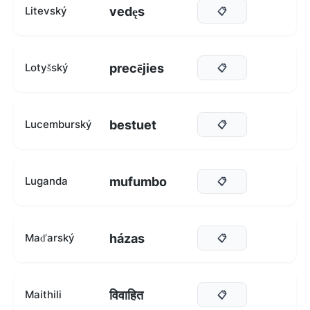
vedęs
Litevský
📋
precējies
Lotyšský
📋
bestuet
Lucemburský
📋
mufumbo
Luganda
📋
házas
Maďarský
📋
विवाहित
Maithili
📋