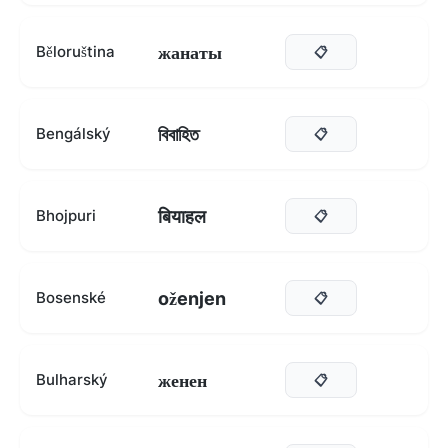
жанаты
Běloruština
📋
বিবাহিত
Bengálský
📋
बियाहल
Bhojpuri
📋
oženjen
Bosenské
📋
женен
Bulharský
📋