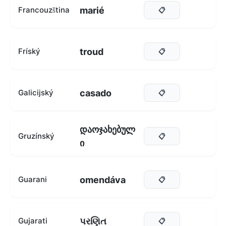
marié
Francouzština
📋
troud
Fríský
📋
casado
Galicijský
📋
დაოჯახებულ
Gruzínský
📋
ი
omendáva
Guarani
📋
પરણિત
Gujarati
📋