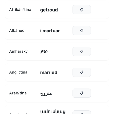
getroud
Afrikánština
📋
i martuar
Albánec
📋
ያገባ
Amharský
📋
married
Angličtina
📋
متزوج
Arabština
📋
ամուսնաց