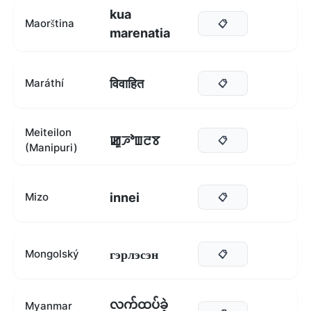
kua
Maorština
📋
marenatia
विवाहित
Maráthí
📋
Meiteilon
ꯀꯨꯍꯣꯡꯂꯕ
📋
(Manipuri)
innei
Mizo
📋
гэрлэсэн
Mongolský
📋
လက်ထပ်ခဲ့
Myanmar