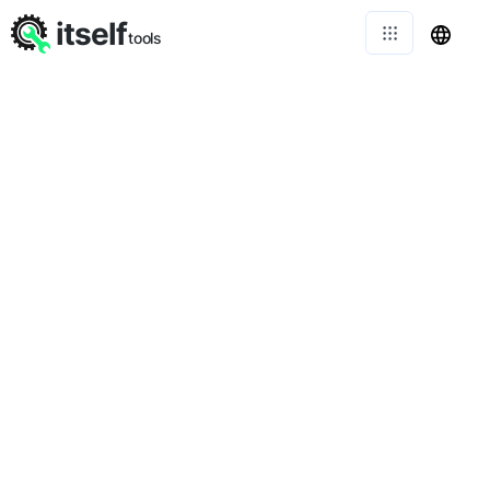
itself
tools