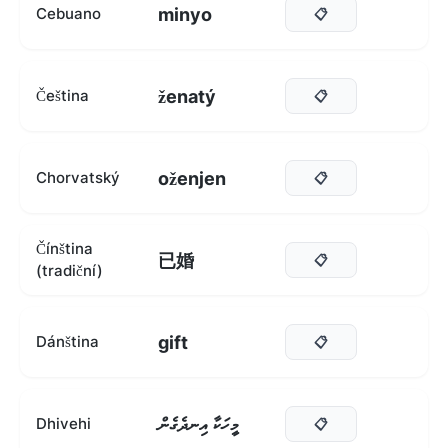
minyo
Cebuano
📋
ženatý
Čeština
📋
oženjen
Chorvatský
📋
Čínština
已婚
📋
(tradiční)
gift
Dánština
📋
މީހަކާ އިނދެގެން
Dhivehi
📋