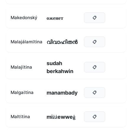
оженет
Makedonský
📋
വിവാഹിതൻ
Malajálamština
📋
sudah
Malajština
📋
berkahwin
manambady
Malgaština
📋
miżżewweġ
Maltština
📋