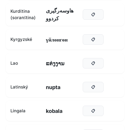
هاوسەرگیری
Kurdština
📋
(soranština)
کردوو
үйлөнгөн
Kyrgyzské
📋
ແຕ່ງງານ
Lao
📋
nupta
Latinský
📋
kobala
Lingala
📋