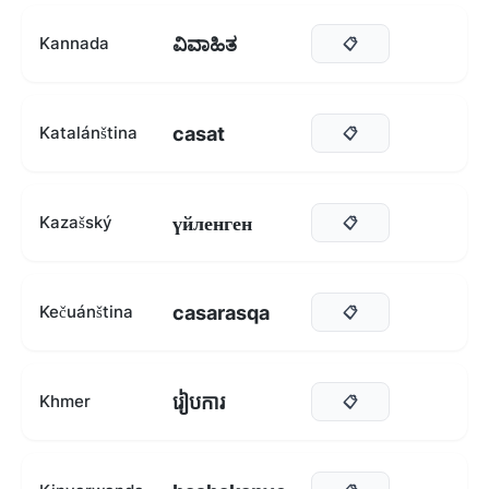
ವಿವಾಹಿತ
Kannada
📋
casat
Katalánština
📋
үйленген
Kazašský
📋
casarasqa
Kečuánština
📋
រៀបការ
Khmer
📋