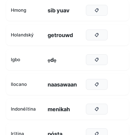
sib yuav
Hmong
📋
getrouwd
Holandský
📋
ọdọ
Igbo
📋
naasawaan
Ilocano
📋
menikah
Indonéština
📋
pósta
Irština
📋