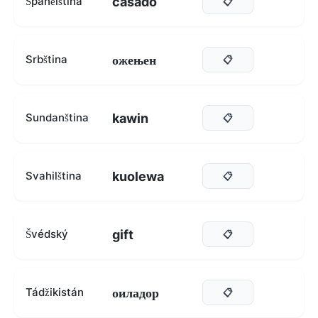
casado
Španělština
📋
ожењен
Srbština
📋
kawin
Sundanština
📋
kuolewa
Svahilština
📋
gift
Švédský
📋
оиладор
Tádžikistán
📋