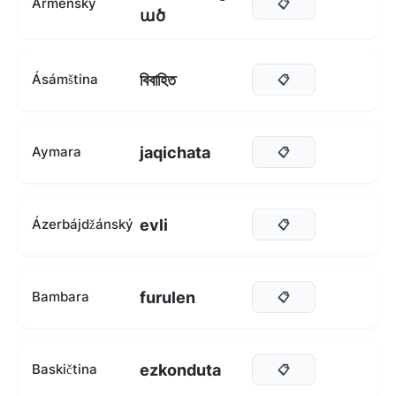
Arménský
📋
ած
বিবাহিত
Ásámština
📋
jaqichata
Aymara
📋
evli
Ázerbájdžánský
📋
furulen
Bambara
📋
ezkonduta
Baskičtina
📋