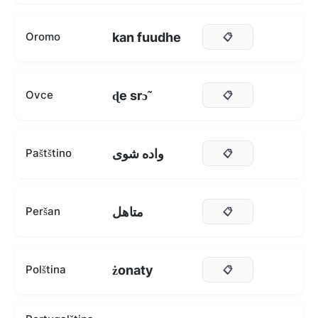
kan fuudhe
Oromo
📋
ɖe srɔ̃
Ovce
📋
واده شوی
Paštštino
📋
متاهل
Peršan
📋
żonaty
Polština
📋