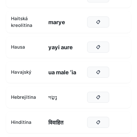
Haitská
marye
📋
kreolština
yayi aure
Hausa
📋
ua male ʻia
Havajský
📋
נָשׂוּי
Hebrejština
📋
विवाहित
Hindština
📋