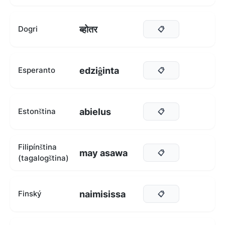
ब्होतर
Dogri
📋
edziĝinta
Esperanto
📋
abielus
Estonština
📋
Filipínština
may asawa
📋
(tagalogština)
naimisissa
Finský
📋