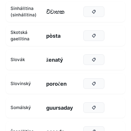
Sinhálština
විවාහක
📋
(sinhálština)
Skotská
pòsta
📋
gaelština
ženatý
Slovák
📋
poročen
Slovinský
📋
guursaday
Somálský
📋