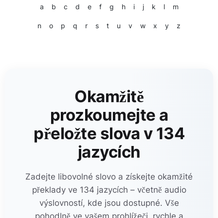
a
b
c
d
e
f
g
h
i
j
k
l
m
n
o
p
q
r
s
t
u
v
w
x
y
z
Okamžitě
prozkoumejte a
přeložte slova v 134
jazycích
Zadejte libovolné slovo a získejte okamžité
překlady ve 134 jazycích – včetně audio
výslovností, kde jsou dostupné. Vše
pohodlně ve vašem prohlížeči, rychle a