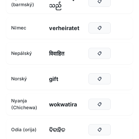
📋
(barmský)
သည်
verheiratet
Němec
📋
विवाहित
Nepálský
📋
gift
Norský
📋
Nyanja
wokwatira
📋
(Chichewa)
ବିବାହିତ
Odia (orija)
📋