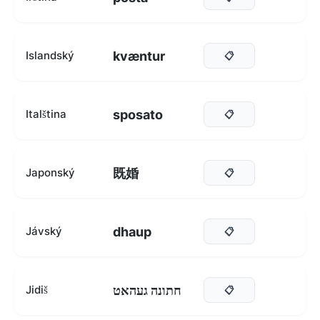
kvæntur
Islandský
📋
sposato
Italština
📋
既婚
Japonský
📋
dhaup
Jávský
📋
חתונה געהאט
Jidiš
📋