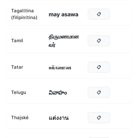
Tagalština
may asawa
📋
(filipínština)
திருமணமான
Tamil
📋
வர்
өйләнгән
Tatar
📋
వివాహం
Telugu
📋
แต่งงาน
Thajské
📋