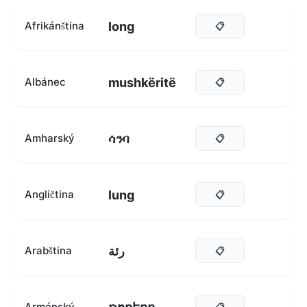
long
Afrikánština
📋
mushkëritë
Albánec
📋
ሳንባ
Amharský
📋
lung
Angličtina
📋
رئة
Arabština
📋
Arménský
📋