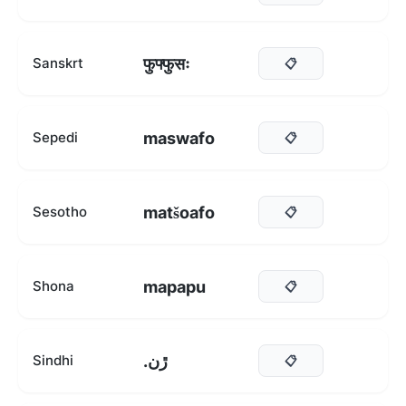
फुफ्फुसः
Sanskrt
📋
maswafo
Sepedi
📋
matšoafo
Sesotho
📋
mapapu
Shona
📋
.ڙن
Sindhi
📋