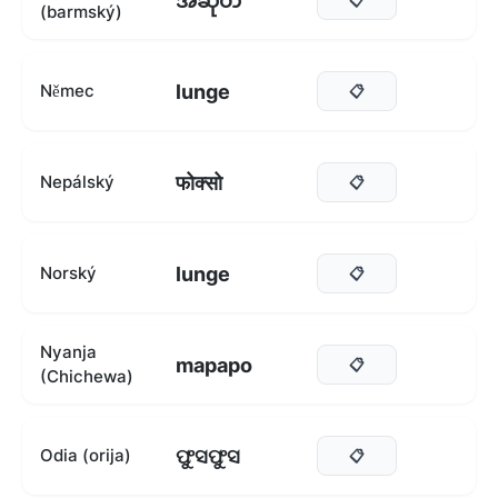
အဆုတ်
(barmský)
lunge
Němec
📋
फोक्सो
Nepálský
📋
lunge
Norský
📋
Nyanja
mapapo
📋
(Chichewa)
ଫୁସଫୁସ
Odia (orija)
📋