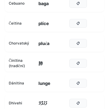
baga
Cebuano
📋
plíce
Čeština
📋
pluća
Chorvatský
📋
Čínština
肺
📋
(tradiční)
lunge
Dánština
📋
ފުއްޕާމޭ
Dhivehi
📋