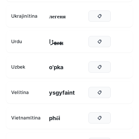
легеня
Ukrajinština
📋
پھیپھڑا
Urdu
📋
o'pka
Uzbek
📋
ysgyfaint
Velština
📋
phổi
Vietnamština
📋