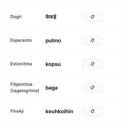
फेफड़े
Dogri
📋
pulmo
Esperanto
📋
kopsu
Estonština
📋
Filipínština
baga
📋
(tagalogština)
keuhkoihin
Finský
📋