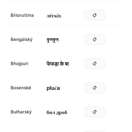
лёгкіх
Běloruština
📋
ফুসফুস
Bengálský
📋
फेफड़ा के बा
Bhojpuri
📋
pluća
Bosenské
📋
бял дроб
Bulharský
📋