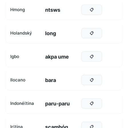
ntsws
Hmong
📋
long
Holandský
📋
akpa ume
Igbo
📋
bara
Ilocano
📋
paru-paru
Indonéština
📋
scamhóg
Irština
📋