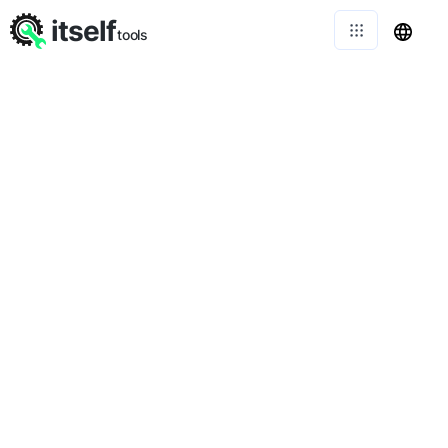
itself
tools