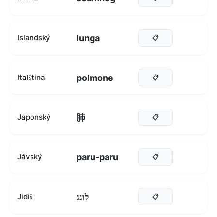
lunga
Islandský
📋
polmone
Italština
📋
肺
Japonský
📋
paru-paru
Jávský
📋
לונג
Jidiš
📋