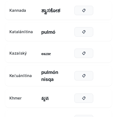
ಶ್ವಾಸಕೋಶ
Kannada
📋
pulmó
Katalánština
📋
өкпе
Kazašský
📋
pulmón
Kečuánština
📋
nisqa
សួត
Khmer
📋