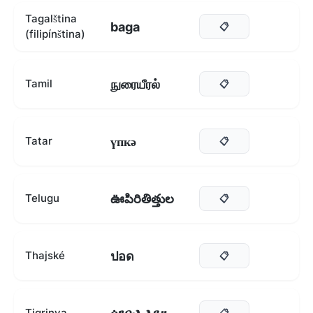
Tagalština
baga
📋
(filipínština)
நுரையீரல்
Tamil
📋
үпкә
Tatar
📋
ఊపిరితిత్తుల
Telugu
📋
ปอด
Thajské
📋
Tigrinya
📋