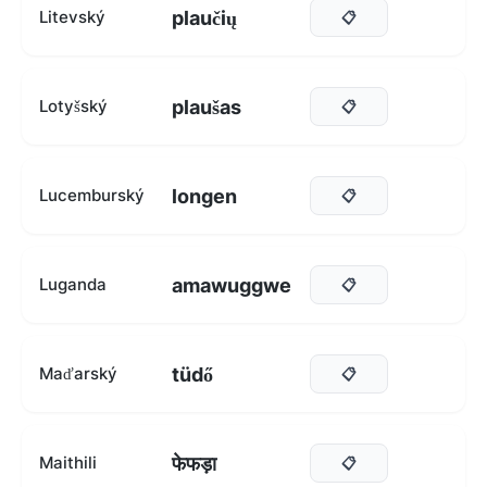
plaučių
Litevský
📋
plaušas
Lotyšský
📋
longen
Lucemburský
📋
amawuggwe
Luganda
📋
tüdő
Maďarský
📋
फेफड़ा
Maithili
📋