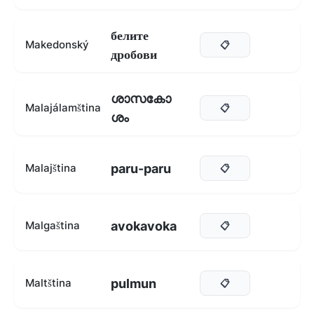
белите
Makedonský
📋
дробови
ശാസകോ
Malajálamština
📋
ശം
paru-paru
Malajština
📋
avokavoka
Malgaština
📋
pulmun
Maltština
📋