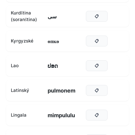
Kurdština
سی
📋
(soranština)
өпкө
Kyrgyzské
📋
ປອດ
Lao
📋
pulmonem
Latinský
📋
mimpululu
Lingala
📋