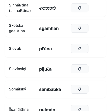
Sinhálština
පෙනහළු
📋
(sinhálština)
Skotská
sgamhan
📋
gaelština
pľúca
Slovák
📋
pljuča
Slovinský
📋
sambabka
Somálský
📋
pulmón
Španělština
📋