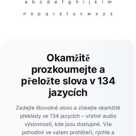
a
b
c
d
e
f
g
h
i
j
k
l
m
n
o
p
q
r
s
t
u
v
w
x
y
z
Okamžitě
prozkoumejte a
přeložte slova v 134
jazycích
Zadejte libovolné slovo a získejte okamžité
překlady ve 134 jazycích – včetně audio
výslovností, kde jsou dostupné. Vše
pohodlně ve vašem prohlížeči, rychle a