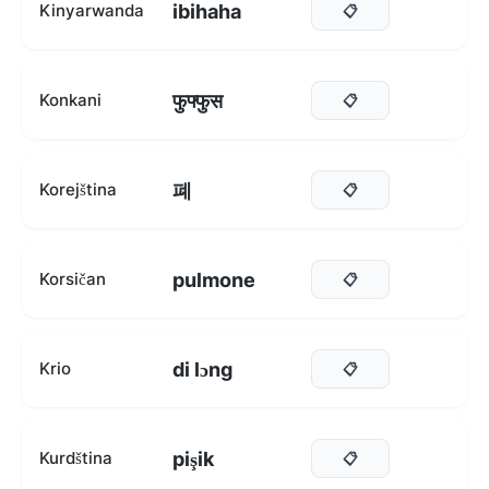
ibihaha
Kinyarwanda
📋
फुफ्फुस
Konkani
📋
폐
Korejština
📋
pulmone
Korsičan
📋
di lɔng
Krio
📋
pişik
Kurdština
📋