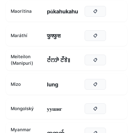
pūkahukahu
Maorština
📋
फुफ्फुस
Maráthí
📋
Meiteilon
ꯂꯪꯁꯇꯥ ꯂꯩꯕꯥ꯫
📋
(Manipuri)
lung
Mizo
📋
уушиг
Mongolský
📋
Myanmar
📋