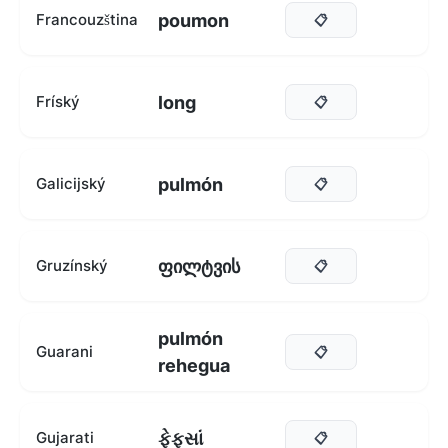
poumon
Francouzština
📋
long
Fríský
📋
pulmón
Galicijský
📋
ფილტვის
Gruzínský
📋
pulmón
Guarani
📋
rehegua
ફેફસાં
Gujarati
📋