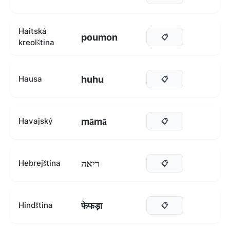
Haitská
poumon
📋
kreolština
huhu
Hausa
📋
māmā
Havajský
📋
ריאה
Hebrejština
📋
फेफड़ा
Hindština
📋