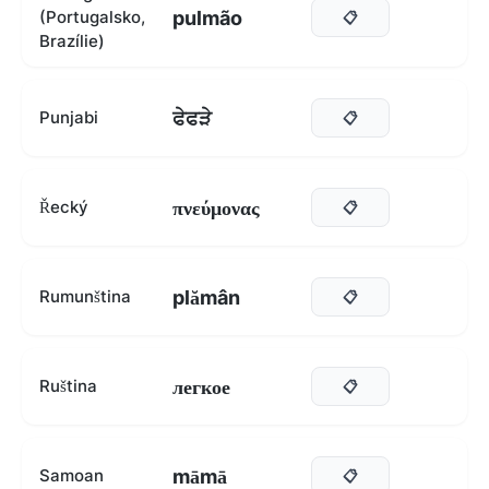
pulmão
(Portugalsko,
📋
Brazílie)
ਫੇਫੜੇ
Punjabi
📋
πνεύμονας
Řecký
📋
plămân
Rumunština
📋
легкое
Ruština
📋
māmā
Samoan
📋