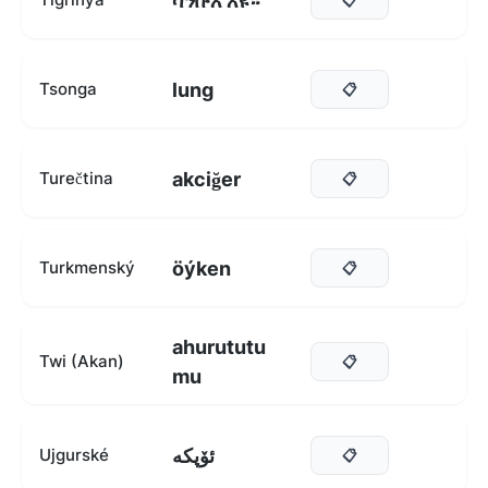
ሳንቡእ እዩ።
lung
Tsonga
📋
akciğer
Turečtina
📋
öýken
Turkmenský
📋
ahurututu
Twi (Akan)
📋
mu
ئۆپكە
Ujgurské
📋