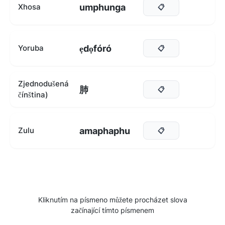
umphunga
Xhosa
📋
ẹdọfóró
Yoruba
📋
Zjednodušená
肺
📋
čínština)
amaphaphu
Zulu
📋
Kliknutím na písmeno můžete procházet slova
začínající tímto písmenem