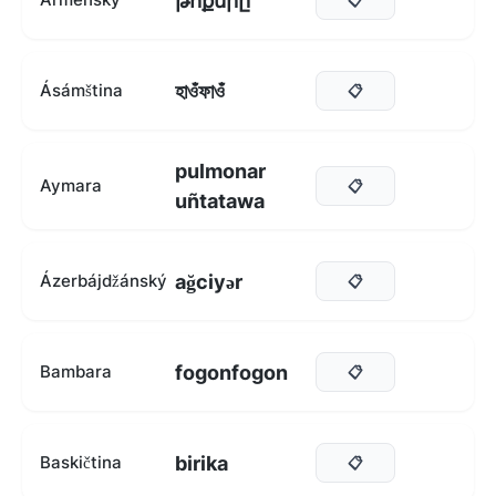
թոքերը
হাওঁফাওঁ
Ásámština
📋
pulmonar
Aymara
📋
uñtatawa
ağciyər
Ázerbájdžánský
📋
fogonfogon
Bambara
📋
birika
Baskičtina
📋