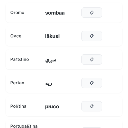
sombaa
Oromo
📋
lãkusi
Ovce
📋
سږي
Paštštino
📋
ریه
Peršan
📋
płuco
Polština
📋
Portugalština