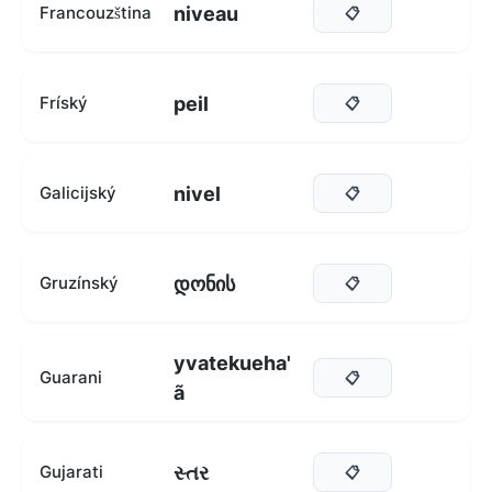
niveau
Francouzština
📋
peil
Fríský
📋
nivel
Galicijský
📋
დონის
Gruzínský
📋
yvatekueha'
Guarani
📋
ã
સ્તર
Gujarati
📋