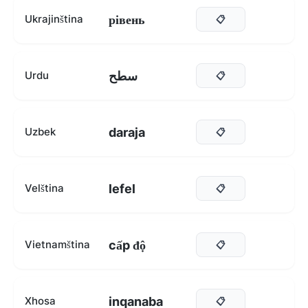
рівень
Ukrajinština
📋
سطح
Urdu
📋
daraja
Uzbek
📋
lefel
Velština
📋
cấp độ
Vietnamština
📋
inqanaba
Xhosa
📋