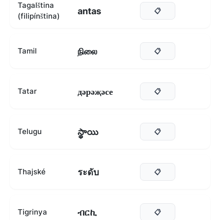
Tagalština
antas
📋
(filipínština)
நிலை
Tamil
📋
дәрәҗәсе
Tatar
📋
స్థాయి
Telugu
📋
ระดับ
Thajské
📋
ብርኪ
Tigrinya
📋