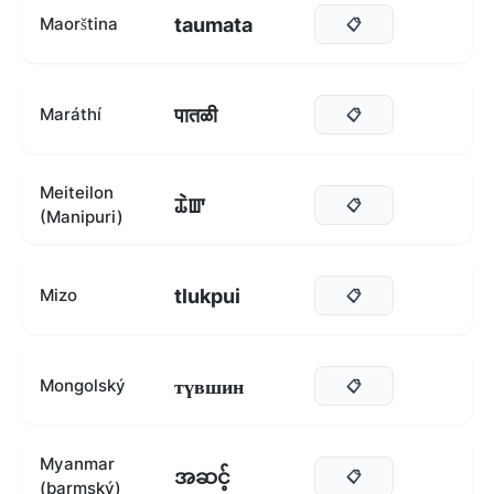
taumata
Maorština
📋
पातळी
Maráthí
📋
Meiteilon
ꯊꯥꯛ
📋
(Manipuri)
tlukpui
Mizo
📋
түвшин
Mongolský
📋
Myanmar
အဆင့်
📋
(barmský)