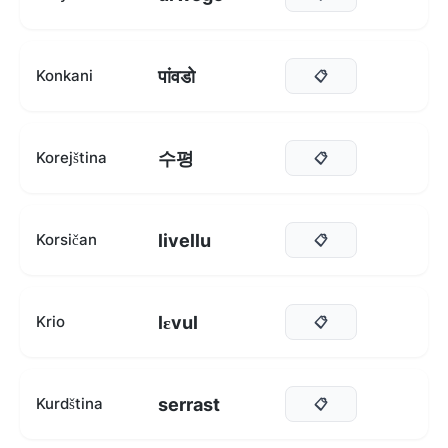
पांवडो
Konkani
📋
수평
Korejština
📋
livellu
Korsičan
📋
lɛvul
Krio
📋
serrast
Kurdština
📋