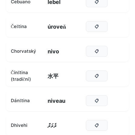
lebel
Cebuano
📋
úroveň
Čeština
📋
nivo
Chorvatský
📋
Čínština
水平
📋
(tradiční)
niveau
Dánština
📋
ލެވަލް
Dhivehi
📋