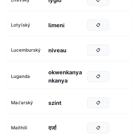
lygio
līmenī
Lotyšský
📋
niveau
Lucemburský
📋
okwenkanya
Luganda
📋
nkanya
szint
Maďarský
📋
दर्जा
Maithili
📋