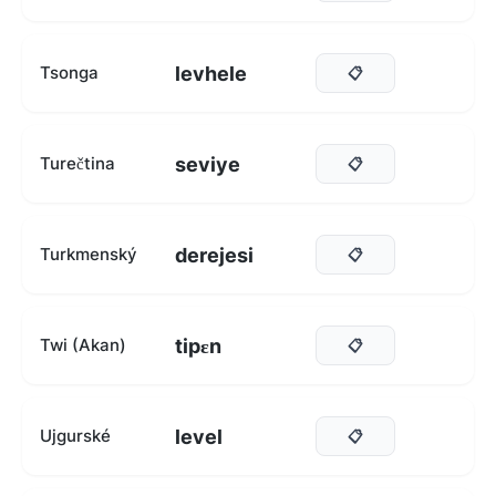
levhele
Tsonga
📋
seviye
Turečtina
📋
derejesi
Turkmenský
📋
tipɛn
Twi (Akan)
📋
level
Ujgurské
📋