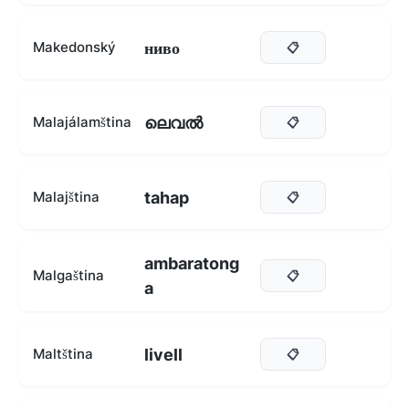
ниво
Makedonský
📋
ലെവൽ
Malajálamština
📋
tahap
Malajština
📋
ambaratong
Malgaština
📋
a
livell
Maltština
📋