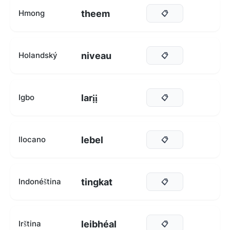
theem
Hmong
📋
niveau
Holandský
📋
larịị
Igbo
📋
lebel
Ilocano
📋
tingkat
Indonéština
📋
leibhéal
Irština
📋