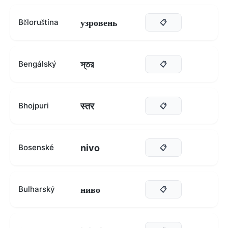
узровень
Běloruština
📋
স্তর
Bengálský
📋
स्तर
Bhojpuri
📋
nivo
Bosenské
📋
ниво
Bulharský
📋