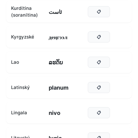
Kurdština
ئاست
📋
(soranština)
деңгээл
Kyrgyzské
📋
ລະດັບ
Lao
📋
planum
Latinský
📋
nivo
Lingala
📋
Litevský
📋