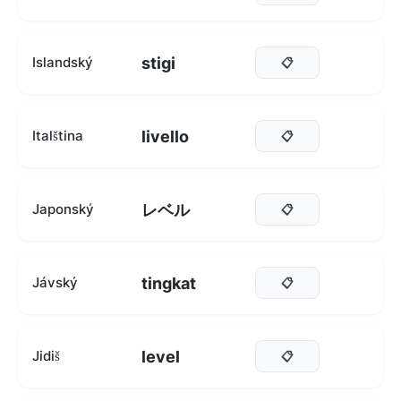
stigi
Islandský
📋
livello
Italština
📋
レベル
Japonský
📋
tingkat
Jávský
📋
level
Jidiš
📋