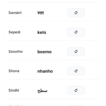
स्तर
Sanskrt
📋
kelo
Sepedi
📋
boemo
Sesotho
📋
nhanho
Shona
📋
سطح
Sindhi
📋