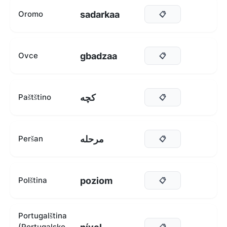
sadarkaa
Oromo
📋
gbadzaa
Ovce
📋
کچه
Paštštino
📋
مرحله
Peršan
📋
poziom
Polština
📋
Portugalština
(Portugalsko,
📋