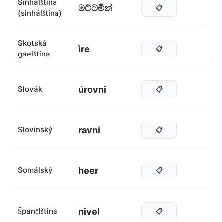
Sinhálština
මට්ටමින්
📋
(sinhálština)
Skotská
ìre
📋
gaelština
úrovni
Slovák
📋
ravni
Slovinský
📋
heer
Somálský
📋
nivel
Španělština
📋