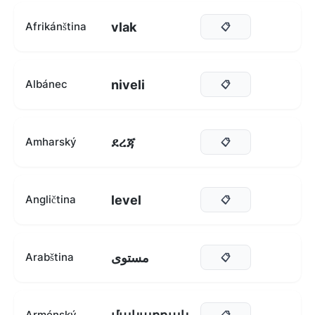
vlak
Afrikánština
📋
niveli
Albánec
📋
ደረጃ
Amharský
📋
level
Angličtina
📋
مستوى
Arabština
📋
Arménský
📋