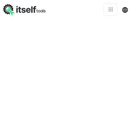
itself
tools