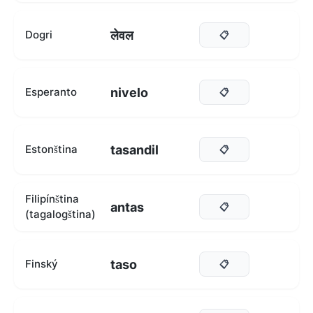
लेवल
Dogri
📋
nivelo
Esperanto
📋
tasandil
Estonština
📋
Filipínština
antas
📋
(tagalogština)
taso
Finský
📋