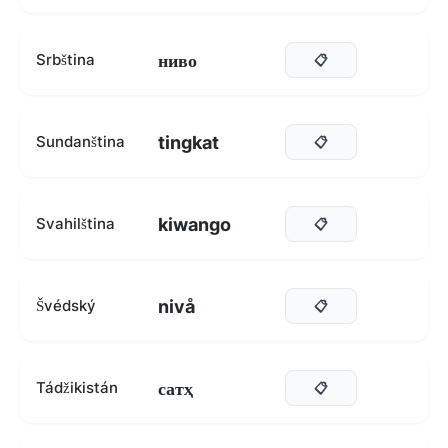
ниво
Srbština
📋
tingkat
Sundanština
📋
kiwango
Svahilština
📋
nivå
Švédský
📋
сатҳ
Tádžikistán
📋