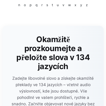
n
o
p
q
r
s
t
u
v
w
x
y
z
Okamžitě
prozkoumejte a
přeložte slova v 134
jazycích
Zadejte libovolné slovo a získejte okamžité
překlady ve 134 jazycích – včetně audio
výslovností, kde jsou dostupné. Vše
pohodlně ve vašem prohlížeči, rychle a
snadno. Začněte objevovat nové jazyky bez