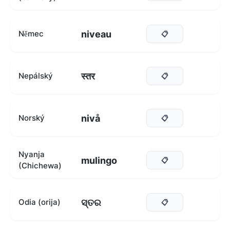
niveau
Němec
📋
स्तर
Nepálský
📋
nivå
Norský
📋
Nyanja
mulingo
📋
(Chichewa)
ସ୍ତର
Odia (orija)
📋