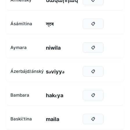
մակարդակ
স্তৰ
Ásámština
📋
niwila
Aymara
📋
səviyyə
Ázerbájdžánský
📋
hakɛya
Bambara
📋
maila
Baskičtina
📋