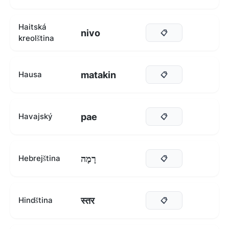
Haitská
nivo
📋
kreolština
matakin
Hausa
📋
pae
Havajský
📋
רָמָה
Hebrejština
📋
स्तर
Hindština
📋