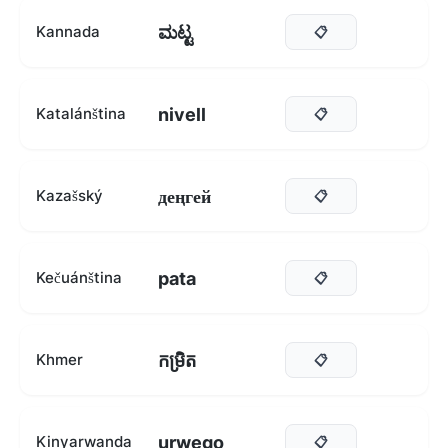
ಮಟ್ಟ
Kannada
📋
nivell
Katalánština
📋
деңгей
Kazašský
📋
pata
Kečuánština
📋
កម្រិត
Khmer
📋
urwego
Kinyarwanda
📋