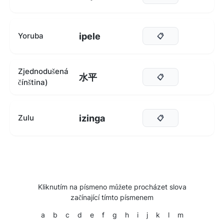
ipele
Yoruba
📋
Zjednodušená
水平
📋
čínština)
izinga
Zulu
📋
Kliknutím na písmeno můžete procházet slova
začínající tímto písmenem
a
b
c
d
e
f
g
h
i
j
k
l
m