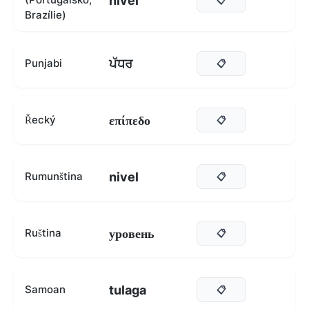
nível
Brazílie)
ਪੱਧਰ
Punjabi
📋
επίπεδο
Řecký
📋
nivel
Rumunština
📋
уровень
Ruština
📋
tulaga
Samoan
📋