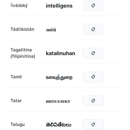
intelligens
Švédský
📋
зиёӣ
Tádžikistán
📋
Tagalština
katalinuhan
📋
(filipínština)
உளவுத்துறை
Tamil
📋
интеллект
Tatar
📋
తెలివితేటలు
Telugu
📋