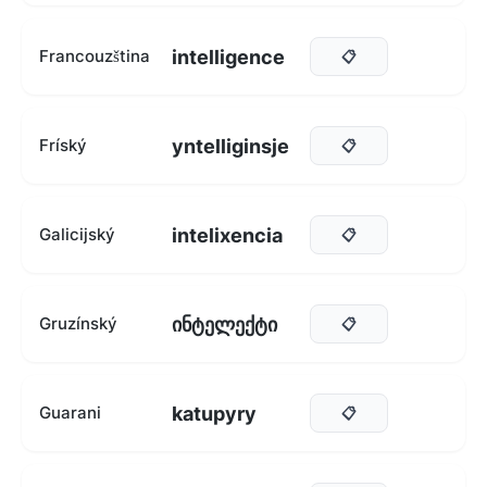
intelligence
Francouzština
📋
yntelliginsje
Fríský
📋
intelixencia
Galicijský
📋
ინტელექტი
Gruzínský
📋
katupyry
Guarani
📋