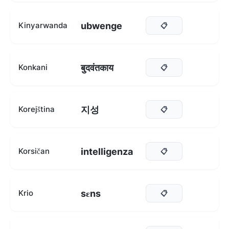
ubwenge
Kinyarwanda
📋
बुदवंतकाय
Konkani
📋
지성
Korejština
📋
intelligenza
Korsičan
📋
sɛns
Krio
📋