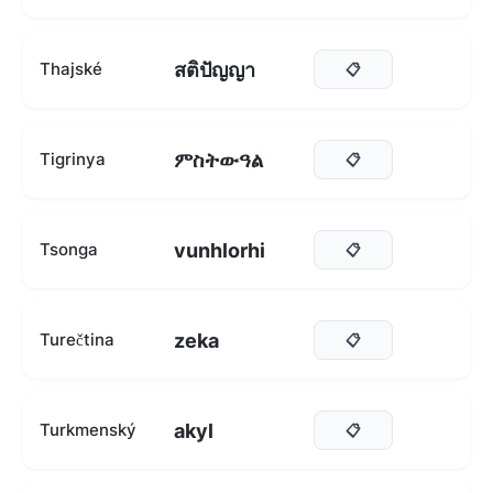
สติปัญญา
Thajské
📋
ምስትውዓል
Tigrinya
📋
vunhlorhi
Tsonga
📋
zeka
Turečtina
📋
akyl
Turkmenský
📋