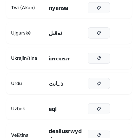
nyansa
Twi (Akan)
📋
ئەقىل
Ujgurské
📋
інтелект
Ukrajinština
📋
ذہانت
Urdu
📋
aql
Uzbek
📋
deallusrwyd
Velština
📋