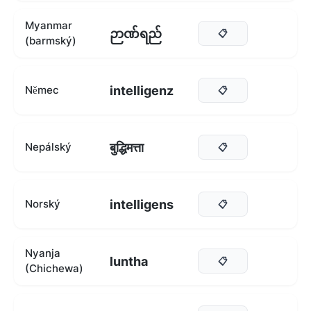
Myanmar
ဉာဏ်ရည်
📋
(barmský)
intelligenz
Němec
📋
बुद्धिमत्ता
Nepálský
📋
intelligens
Norský
📋
Nyanja
luntha
📋
(Chichewa)