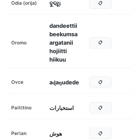
ବୁଦ୍ଧି
Odia (orija)
📋
dandeettii
beekumsa
argatanii
Oromo
📋
hojiitti
hiikuu
aɖaŋudede
Ovce
📋
استخبارات
Paštštino
📋
هوش
Peršan
📋