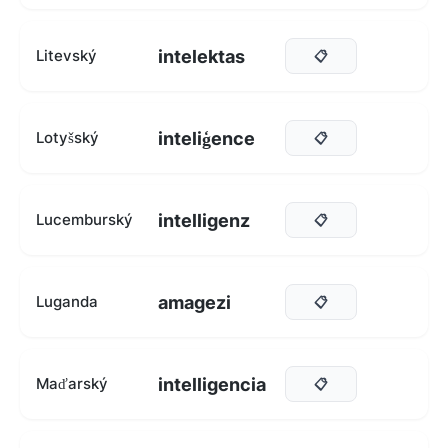
intelektas
Litevský
📋
inteliģence
Lotyšský
📋
intelligenz
Lucemburský
📋
amagezi
Luganda
📋
intelligencia
Maďarský
📋