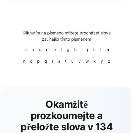
Kliknutím na písmeno můžete procházet slova
začínající tímto písmenem
a
b
c
d
e
f
g
h
i
j
k
l
m
n
o
p
q
r
s
t
u
v
w
x
y
z
Okamžitě
prozkoumejte a
přeložte slova v 134