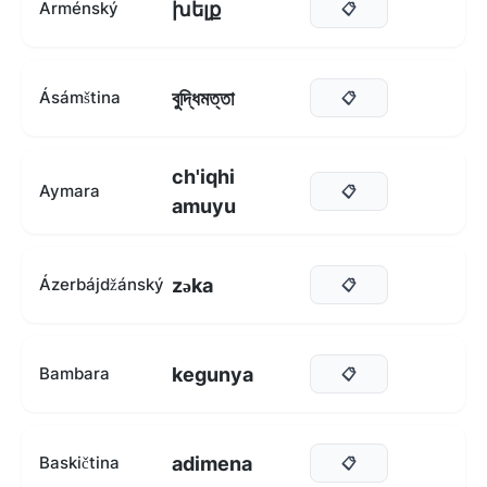
խելք
Arménský
📋
বুদ্ধিমত্তা
Ásámština
📋
ch'iqhi
Aymara
📋
amuyu
zəka
Ázerbájdžánský
📋
kegunya
Bambara
📋
adimena
Baskičtina
📋