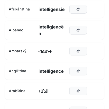
intelligensie
Afrikánština
📋
inteligjencë
Albánec
📋
n
ብልህነት
Amharský
📋
intelligence
Angličtina
📋
الذكاء
Arabština
📋