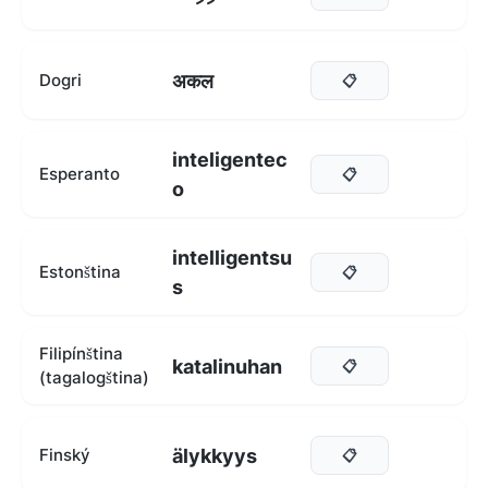
अकल
Dogri
📋
inteligentec
Esperanto
📋
o
intelligentsu
Estonština
📋
s
Filipínština
katalinuhan
📋
(tagalogština)
älykkyys
Finský
📋