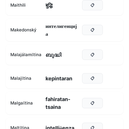
बुद्धि
Maithili
📋
интелигенциј
Makedonský
📋
а
ബുദ്ധി
Malajálamština
📋
kepintaran
Malajština
📋
fahiratan-
Malgaština
📋
tsaina
intelliġenza
Maltština
📋