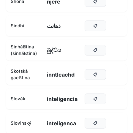
njere
Shona
📋
ذهانت
Sindhi
📋
Sinhálština
බුද්ධිය
📋
(sinhálština)
Skotská
inntleachd
📋
gaelština
inteligencia
Slovák
📋
inteligenca
Slovinský
📋