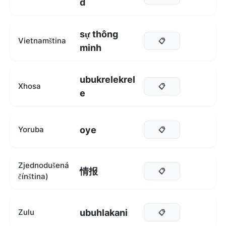
d
sự thông
Vietnamština
📋
minh
ubukrelekrel
Xhosa
📋
e
oye
Yoruba
📋
Zjednodušená
情报
📋
čínština)
ubuhlakani
Zulu
📋