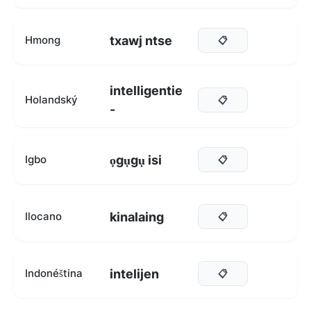
txawj ntse
Hmong
📋
intelligentie
Holandský
📋
-
ọgụgụ isi
Igbo
📋
kinalaing
Ilocano
📋
intelijen
Indonéština
📋