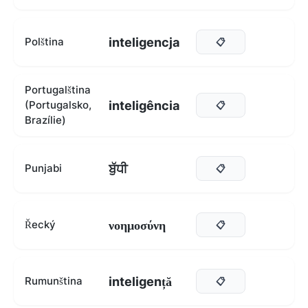
inteligencja
Polština
📋
Portugalština
inteligência
(Portugalsko,
📋
Brazílie)
ਬੁੱਧੀ
Punjabi
📋
νοημοσύνη
Řecký
📋
inteligență
Rumunština
📋