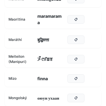
maramaram
Maorština
📋
a
बुद्धिमत्ता
Maráthí
📋
Meiteilon
ꯍꯩ ꯁꯤꯡꯕ
📋
(Manipuri)
finna
Mizo
📋
оюун ухаан
Mongolský
📋