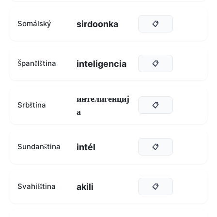
sirdoonka
Somálský
📋
inteligencia
Španělština
📋
интелигенциј
Srbština
📋
а
intél
Sundanština
📋
akili
Svahilština
📋