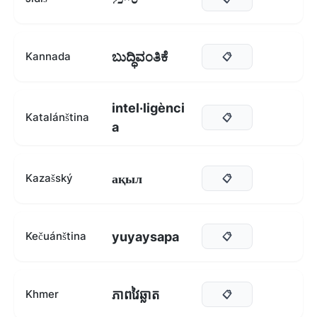
ಬುದ್ಧಿವಂತಿಕೆ
Kannada
📋
intel·ligènci
Katalánština
📋
a
ақыл
Kazašský
📋
yuyaysapa
Kečuánština
📋
ភាពវៃឆ្លាត
Khmer
📋