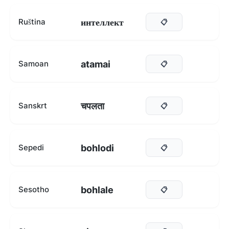
интеллект
Ruština
📋
atamai
Samoan
📋
चपलता
Sanskrt
📋
bohlodi
Sepedi
📋
bohlale
Sesotho
📋