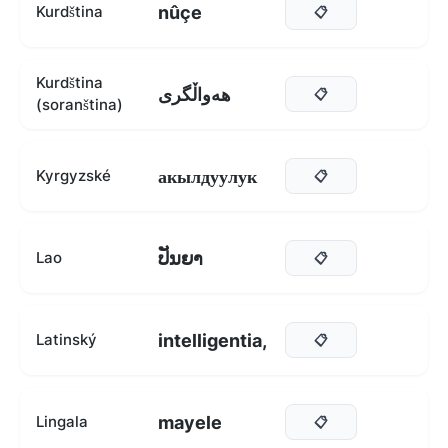
nûçe
Kurdština
📋
Kurdština
هەواڵگری
📋
(soranština)
акылдуулук
Kyrgyzské
📋
ປັນຍາ
Lao
📋
intelligentia,
Latinský
📋
mayele
Lingala
📋