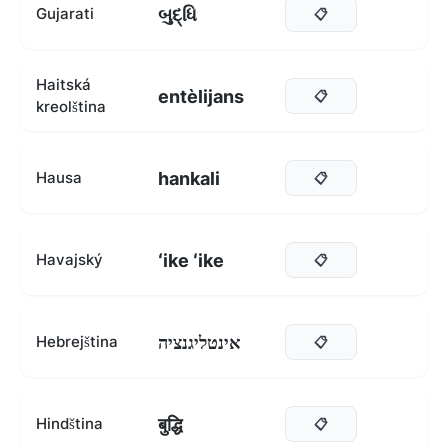
બુદ્ધિ
Gujarati
📋
Haitská
entèlijans
📋
kreolština
hankali
Hausa
📋
ʻike ʻike
Havajský
📋
אינטליגנציה
Hebrejština
📋
बुद्धि
Hindština
📋