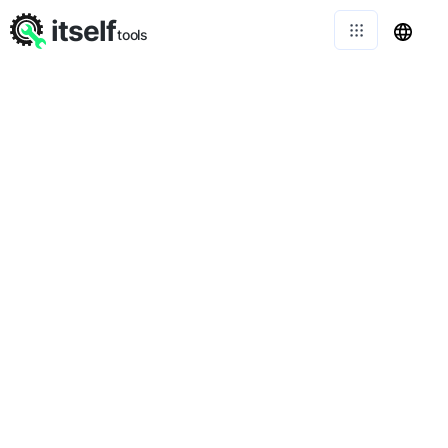
itself
tools