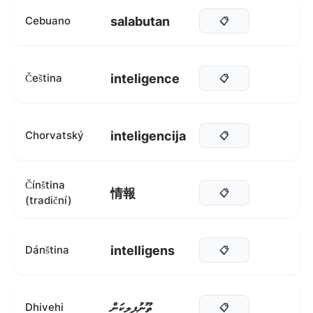
salabutan
Cebuano
📋
inteligence
Čeština
📋
inteligencija
Chorvatský
📋
Čínština
情報
📋
(tradiční)
intelligens
Dánština
📋
ތޫނުފިލިކަން
Dhivehi
📋