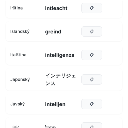
intleacht
Irština
📋
greind
Islandský
📋
intelligenza
Italština
📋
インテリジェ
Japonský
📋
ンス
intelijen
Jávský
📋
סייכל
Jidiš
📋