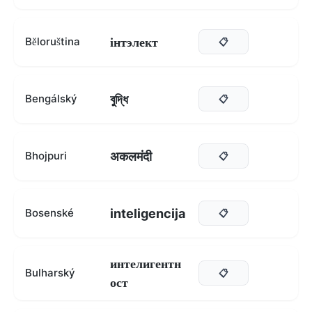
інтэлект
Běloruština
📋
বুদ্ধি
Bengálský
📋
अकलमंदी
Bhojpuri
📋
inteligencija
Bosenské
📋
интелигентн
Bulharský
📋
ост