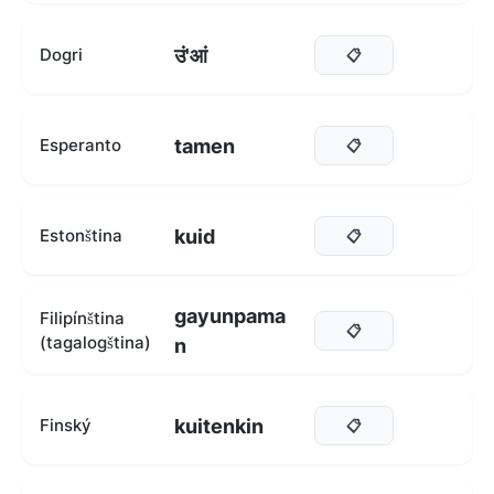
उं'आं
Dogri
📋
tamen
Esperanto
📋
kuid
Estonština
📋
gayunpama
Filipínština
📋
(tagalogština)
n
kuitenkin
Finský
📋