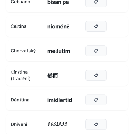
bisan pa
Cebuano
📋
nicméně
Čeština
📋
međutim
Chorvatský
📋
Čínština
然而
📋
(tradiční)
imidlertid
Dánština
📋
އެހެނެއްކަމަކު
Dhivehi
📋