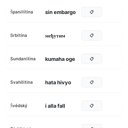
sin embargo
Španělština
📋
међутим
Srbština
📋
kumaha oge
Sundanština
📋
hata hivyo
Svahilština
📋
i alla fall
Švédský
📋