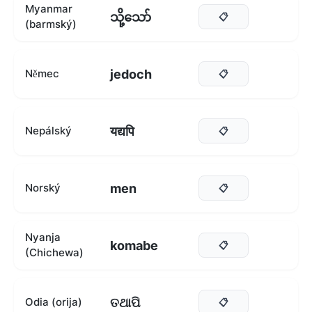
Myanmar
သို့သော်
📋
(barmský)
jedoch
Němec
📋
यद्यपि
Nepálský
📋
men
Norský
📋
Nyanja
komabe
📋
(Chichewa)
ତଥାପି
Odia (orija)
📋