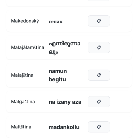
сепак
Makedonský
📋
എന്നിരുന്നാ
Malajálamština
📋
ലും
namun
Malajština
📋
begitu
na izany aza
Malgaština
📋
madankollu
Maltština
📋