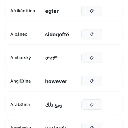
egter
Afrikánština
📋
sidoqoftë
Albánec
📋
ሆኖም
Amharský
📋
however
Angličtina
📋
ومع ذلك
Arabština
📋
Arménský
📋