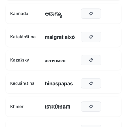
ಆದಾಗ್ಯೂ
Kannada
📋
malgrat això
Katalánština
📋
дегенмен
Kazašský
📋
hinaspapas
Kečuánština
📋
ទោះយ៉ាងណា
Khmer
📋