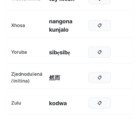
nangona
Xhosa
📋
kunjalo
sibẹsibẹ
Yoruba
📋
Zjednodušená
然而
📋
čínština)
kodwa
Zulu
📋