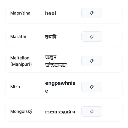
heoi
Maorština
📋
तथापि
Maráthí
📋
ꯑꯗꯨꯝ
Meiteilon
📋
(Manipuri)
ꯑꯣꯏꯅꯃꯛ
engpawhnis
Mizo
📋
e
гэсэн хэдий ч
Mongolský
📋