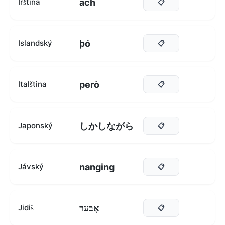
ach
Irština
📋
þó
Islandský
📋
però
Italština
📋
しかしながら
Japonský
📋
nanging
Jávský
📋
אָבער
Jidiš
📋