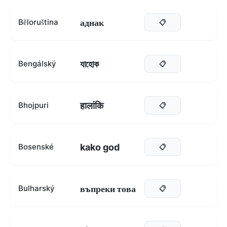
аднак
Běloruština
📋
যাহোক
Bengálský
📋
हालांकि
Bhojpuri
📋
kako god
Bosenské
📋
въпреки това
Bulharský
📋