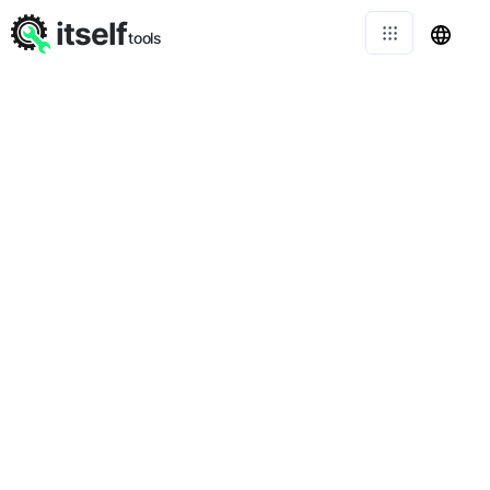
itself
tools