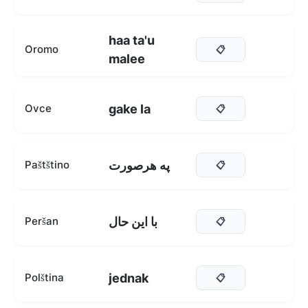
haa ta'u
Oromo
📋
malee
gake la
Ovce
📋
په هرصورت
Paštštino
📋
با این حال
Peršan
📋
jednak
Polština
📋