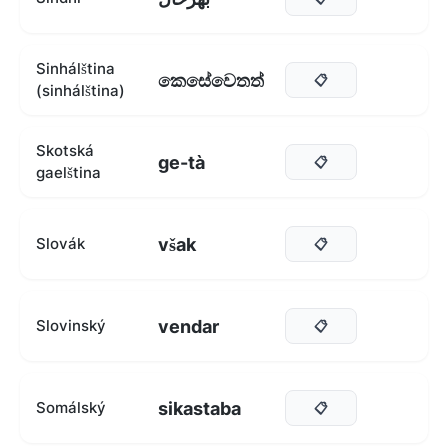
Sinhálština
කෙසේවෙතත්
📋
(sinhálština)
Skotská
ge-tà
📋
gaelština
však
Slovák
📋
vendar
Slovinský
📋
sikastaba
Somálský
📋