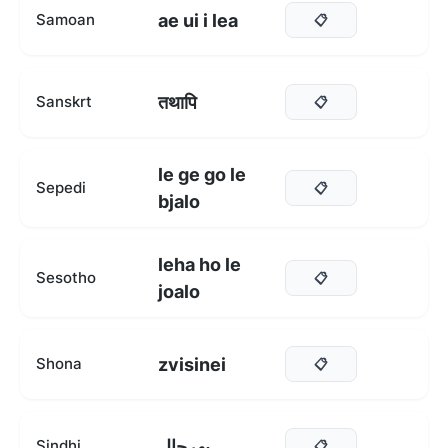
ae ui i lea
Samoan
📋
तथापि
Sanskrt
📋
le ge go le
Sepedi
📋
bjalo
leha ho le
Sesotho
📋
joalo
zvisinei
Shona
📋
بهرحال
Sindhi
📋