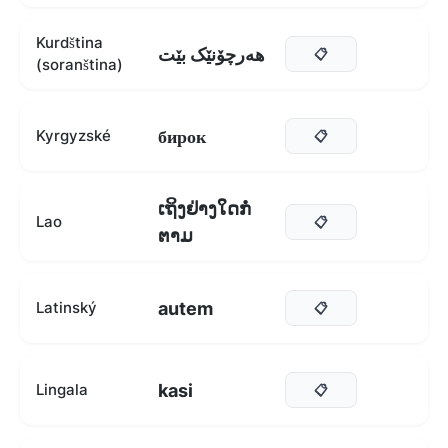
Kurdština
هەرچۆنێک بێت
📋
(soranština)
бирок
Kyrgyzské
📋
ເຖິງຢ່າງໃດກໍ່
Lao
📋
ຕາມ
autem
Latinský
📋
kasi
Lingala
📋