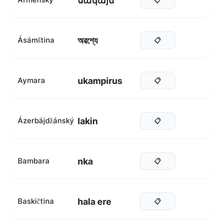
սակայն
অৱশ্যে
Ásámština
📋
ukampirus
Aymara
📋
lakin
Ázerbájdžánský
📋
nka
Bambara
📋
hala ere
Baskičtina
📋