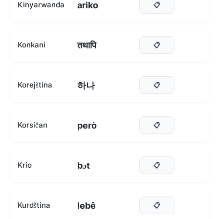
ariko
Kinyarwanda
📋
तथापि
Konkani
📋
하나
Korejština
📋
però
Korsičan
📋
bɔt
Krio
📋
lebê
Kurdština
📋