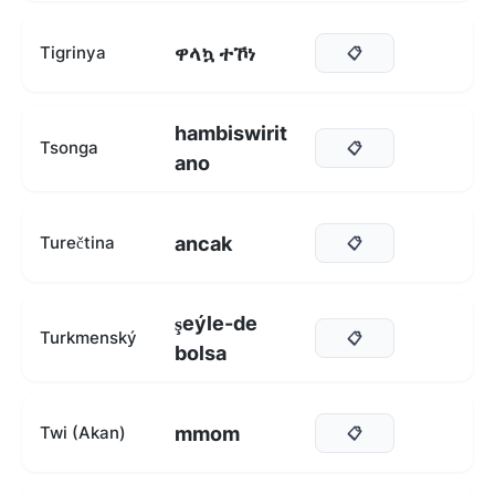
ዋላኳ ተኾነ
Tigrinya
📋
hambiswirit
Tsonga
📋
ano
ancak
Turečtina
📋
şeýle-de
Turkmenský
📋
bolsa
mmom
Twi (Akan)
📋