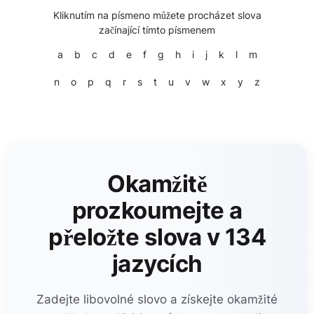
Kliknutím na písmeno můžete procházet slova
začínající tímto písmenem
a
b
c
d
e
f
g
h
i
j
k
l
m
n
o
p
q
r
s
t
u
v
w
x
y
z
Okamžitě
prozkoumejte a
přeložte slova v 134
jazycích
Zadejte libovolné slovo a získejte okamžité