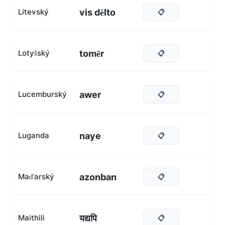
vis dėlto
Litevský
📋
tomēr
Lotyšský
📋
awer
Lucemburský
📋
naye
Luganda
📋
azonban
Maďarský
📋
यद्यपि
Maithili
📋