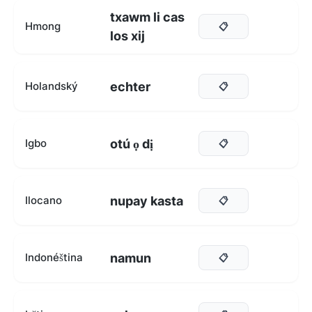
txawm li cas
Hmong
📋
los xij
echter
Holandský
📋
otú ọ dị
Igbo
📋
nupay kasta
Ilocano
📋
namun
Indonéština
📋