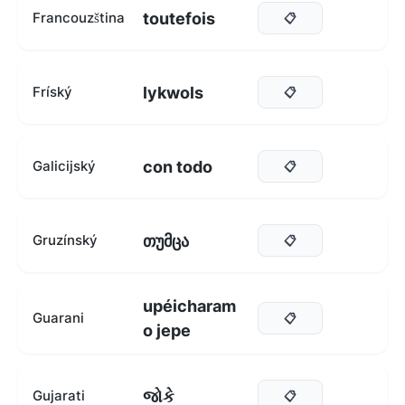
toutefois
Francouzština
📋
lykwols
Fríský
📋
con todo
Galicijský
📋
თუმცა
Gruzínský
📋
upéicharam
Guarani
📋
o jepe
જોકે
Gujarati
📋