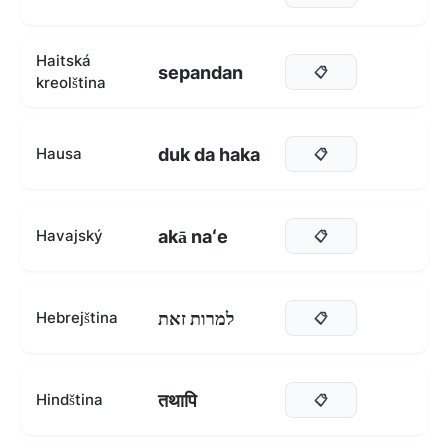
Haitská
sepandan
📋
kreolština
duk da haka
Hausa
📋
akā naʻe
Havajský
📋
למרות זאת
Hebrejština
📋
तथापि
Hindština
📋