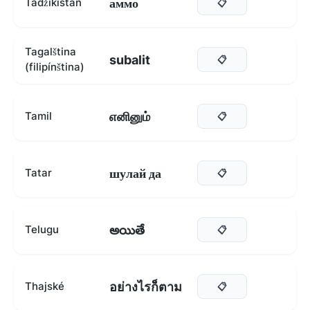
аммо
Tádžikistán
📋
Tagalština
subalit
📋
(filipínština)
எனினும்
Tamil
📋
шулай да
Tatar
📋
అయితే
Telugu
📋
อย่างไรก็ตาม
Thajské
📋