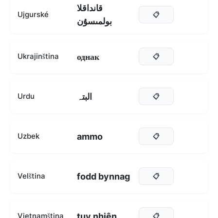
قانداقلا
Ujgurské
📋
بولمىسۇن
однак
Ukrajinština
📋
البتہ
Urdu
📋
ammo
Uzbek
📋
fodd bynnag
Velština
📋
tuy nhiên
Vietnamština
📋