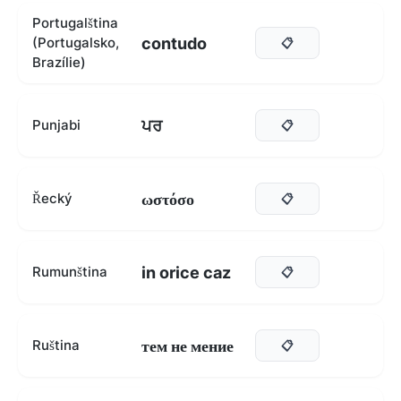
Portugalština
contudo
(Portugalsko,
📋
Brazílie)
ਪਰ
Punjabi
📋
ωστόσο
Řecký
📋
in orice caz
Rumunština
📋
тем не мение
Ruština
📋