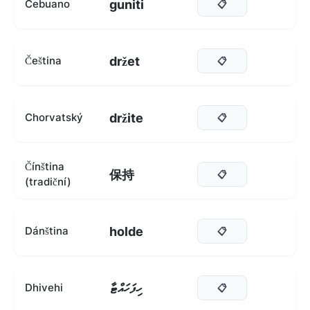
guniti
Cebuano
📋
držet
Čeština
📋
držite
Chorvatský
📋
Čínština
保持
📋
(tradiční)
holde
Dánština
📋
ހިފަހައްޓާ
Dhivehi
📋