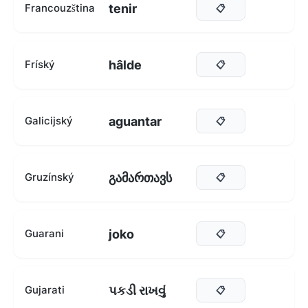
tenir
Francouzština
📋
hâlde
Fríský
📋
aguantar
Galicijský
📋
გამართავს
Gruzínský
📋
joko
Guarani
📋
પકડી રાખવું
Gujarati
📋