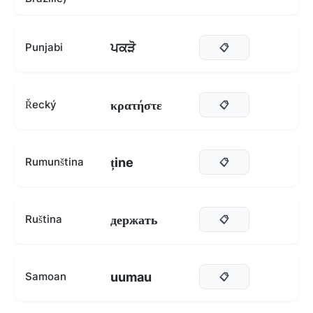
ਪਕੜੋ
Punjabi
📋
κρατήστε
Řecký
📋
ține
Rumunština
📋
держать
Ruština
📋
uumau
Samoan
📋