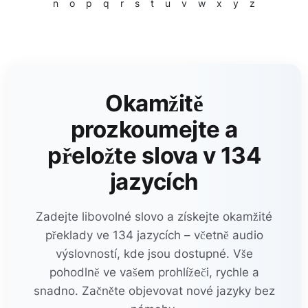
n
o
p
q
r
s
t
u
v
w
x
y
z
Okamžitě
prozkoumejte a
přeložte slova v 134
jazycích
Zadejte libovolné slovo a získejte okamžité
překlady ve 134 jazycích – včetně audio
výslovností, kde jsou dostupné. Vše
pohodlně ve vašem prohlížeči, rychle a
snadno. Začněte objevovat nové jazyky bez