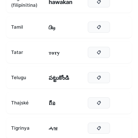
hawakan
📋
(filipínština)
பிடி
Tamil
📋
тоту
Tatar
📋
పట్టుకోండి
Telugu
📋
ถือ
Thajské
📋
ሓዝ
Tigrinya
📋