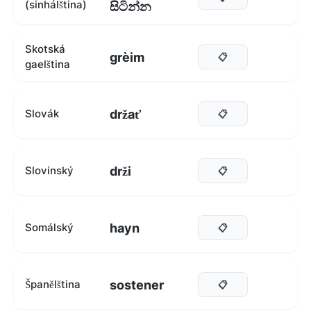
(sinhálština)
සිටින්න
Skotská
grèim
📋
gaelština
držať
Slovák
📋
drži
Slovinský
📋
hayn
Somálský
📋
sostener
Španělština
📋