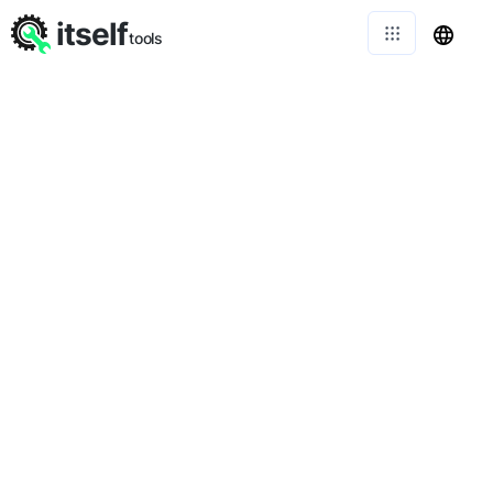
itself
tools