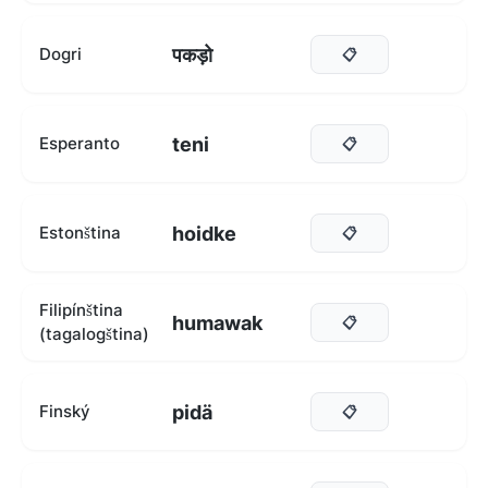
पकड़ो
Dogri
📋
teni
Esperanto
📋
hoidke
Estonština
📋
Filipínština
humawak
📋
(tagalogština)
pidä
Finský
📋