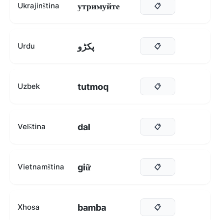
утримуйте
Ukrajinština
📋
پکڑو
Urdu
📋
tutmoq
Uzbek
📋
dal
Velština
📋
giữ
Vietnamština
📋
bamba
Xhosa
📋