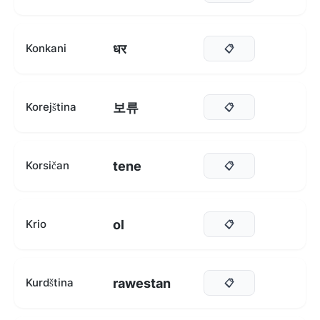
धर
Konkani
📋
보류
Korejština
📋
tene
Korsičan
📋
ol
Krio
📋
rawestan
Kurdština
📋