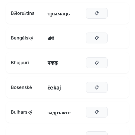
трымаць
Běloruština
📋
রাখা
Bengálský
📋
पकड़
Bhojpuri
📋
čekaj
Bosenské
📋
задръжте
Bulharský
📋