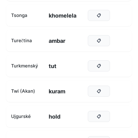
khomelela
Tsonga
📋
ambar
Turečtina
📋
tut
Turkmenský
📋
kuram
Twi (Akan)
📋
hold
Ujgurské
📋