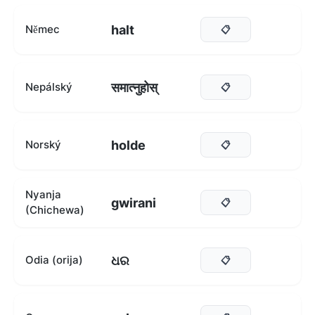
halt
Němec
📋
समात्नुहोस्
Nepálský
📋
holde
Norský
📋
Nyanja
gwirani
📋
(Chichewa)
ଧର
Odia (orija)
📋