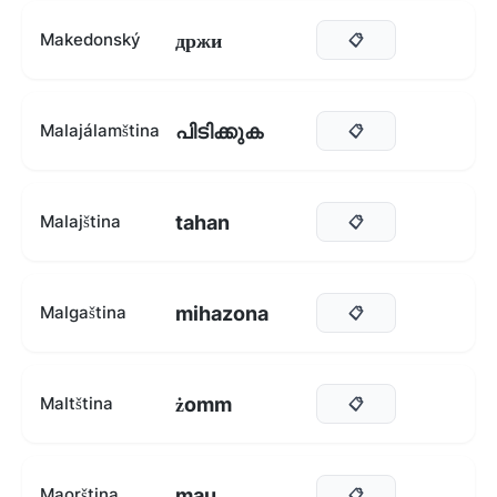
држи
Makedonský
📋
പിടിക്കുക
Malajálamština
📋
tahan
Malajština
📋
mihazona
Malgaština
📋
żomm
Maltština
📋
mau
Maorština
📋