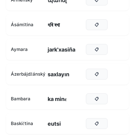
պահել
ধৰি ৰখা
Ásámština
📋
jark'xasiña
Aymara
📋
saxlayın
Ázerbájdžánský
📋
ka minɛ
Bambara
📋
eutsi
Baskičtina
📋