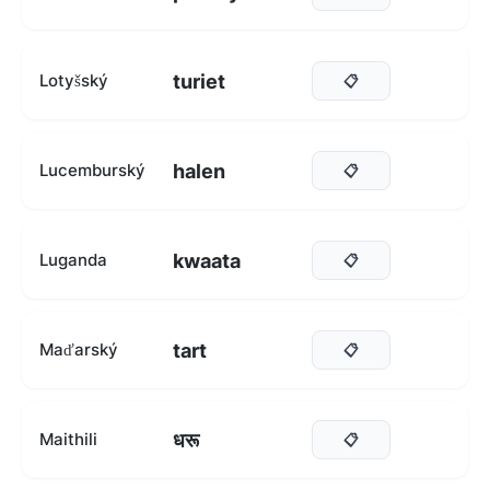
turiet
Lotyšský
📋
halen
Lucemburský
📋
kwaata
Luganda
📋
tart
Maďarský
📋
धरू
Maithili
📋