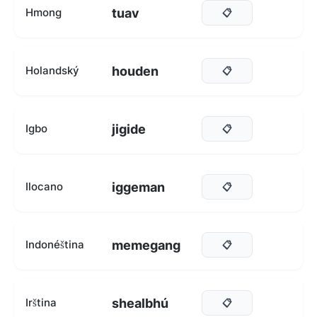
tuav
Hmong
📋
houden
Holandský
📋
jigide
Igbo
📋
iggeman
Ilocano
📋
memegang
Indonéština
📋
shealbhú
Irština
📋