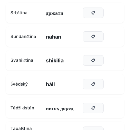
држати
Srbština
📋
nahan
Sundanština
📋
shikilia
Svahilština
📋
håll
Švédský
📋
нигоҳ доред
Tádžikistán
📋
Tagalština