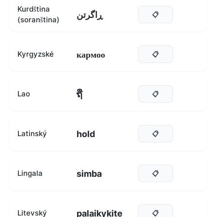
Kurdština
ڕاگرتن
📋
(soranština)
кармоо
Kyrgyzské
📋
ຖື
Lao
📋
hold
Latinský
📋
simba
Lingala
📋
palaikykite
Litevský
📋