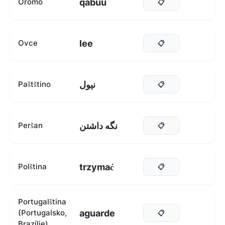
qabuu
Oromo
📋
lee
Ovce
📋
نیول
Paštštino
📋
نگه داشتن
Peršan
📋
trzymać
Polština
📋
Portugalština
aguarde
(Portugalsko,
📋
Brazílie)