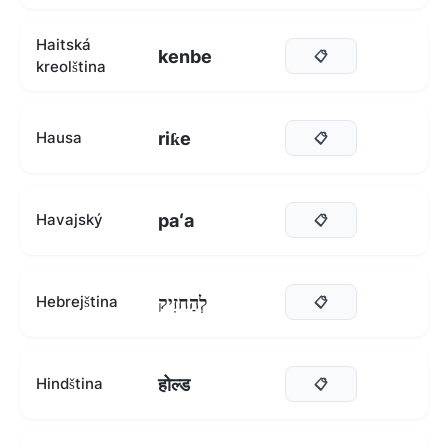
Haitská
kenbe
📋
kreolština
riƙe
Hausa
📋
paʻa
Havajský
📋
לְהַחזִיק
Hebrejština
📋
होल्ड
Hindština
📋