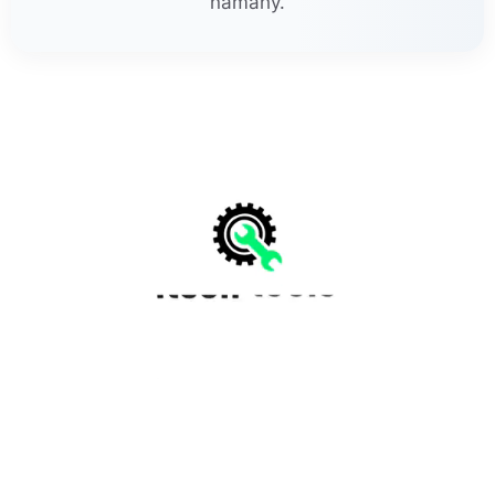
námahy.