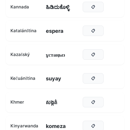
ಹಿಡಿದುಕೊಳ್ಳಿ
Kannada
📋
espera
Katalánština
📋
ұстаңыз
Kazašský
📋
suyay
Kečuánština
📋
សង្កត់
Khmer
📋
komeza
Kinyarwanda
📋