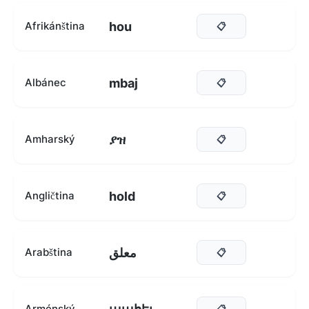
hou
Afrikánština
📋
mbaj
Albánec
📋
ያዝ
Amharský
📋
hold
Angličtina
📋
معلق
Arabština
📋
Arménský
📋