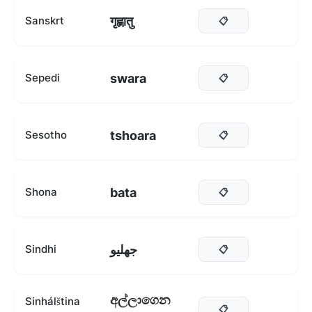
गृह्णातु
Sanskrt
📋
swara
Sepedi
📋
tshoara
Sesotho
📋
bata
Shona
📋
جهليو
Sindhi
📋
අල්ලාගෙන
Sinhálština
📋