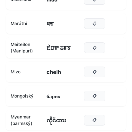
धरा
Maráthí
📋
Meiteilon
ꯐꯥꯔꯒ ꯊꯝꯕ
📋
(Manipuri)
chelh
Mizo
📋
барих
Mongolský
📋
Myanmar
ကိုင်ထား
📋
(barmský)