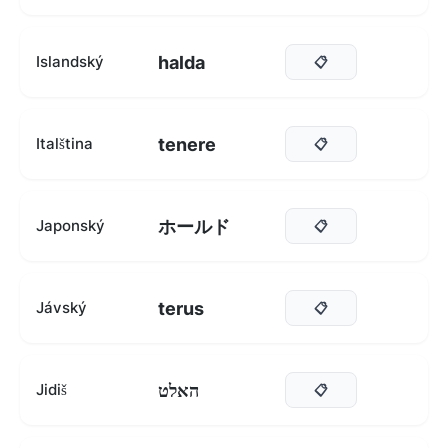
halda
Islandský
📋
tenere
Italština
📋
ホールド
Japonský
📋
terus
Jávský
📋
האלט
Jidiš
📋