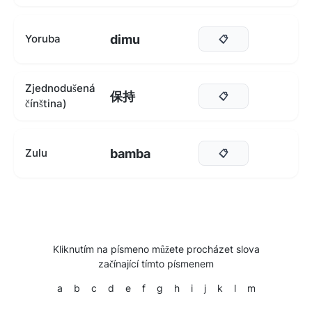
dimu
Yoruba
📋
Zjednodušená
保持
📋
čínština)
bamba
Zulu
📋
Kliknutím na písmeno můžete procházet slova
začínající tímto písmenem
a
b
c
d
e
f
g
h
i
j
k
l
m