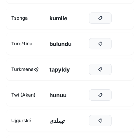
kumile
Tsonga
📋
bulundu
Turečtina
📋
tapyldy
Turkmenský
📋
hunuu
Twi (Akan)
📋
تېپىلدى
Ujgurské
📋