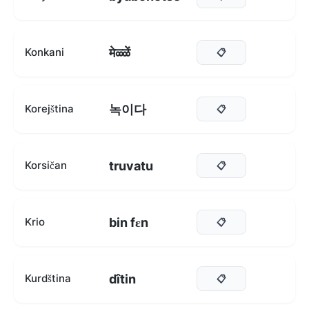
मेळ्ळें
Konkani
📋
녹이다
Korejština
📋
truvatu
Korsičan
📋
bin fɛn
Krio
📋
dîtin
Kurdština
📋