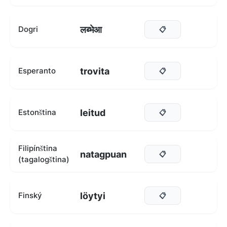
लब्भेआ
Dogri
📋
trovita
Esperanto
📋
leitud
Estonština
📋
Filipínština
natagpuan
📋
(tagalogština)
löytyi
Finský
📋