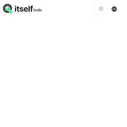
itself
tools