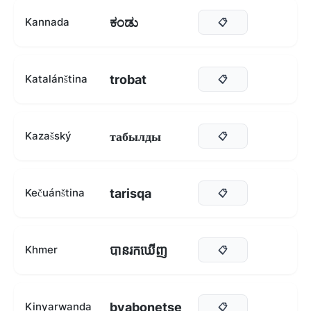
ಕಂಡು
Kannada
📋
trobat
Katalánština
📋
табылды
Kazašský
📋
tarisqa
Kečuánština
📋
បានរកឃើញ
Khmer
📋
byabonetse
Kinyarwanda
📋