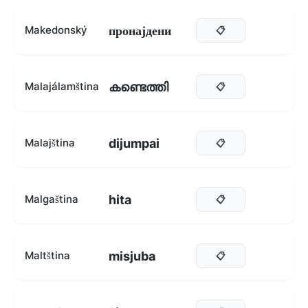
пронајдени
Makedonský
📋
കണ്ടെത്തി
Malajálamština
📋
dijumpai
Malajština
📋
hita
Malgaština
📋
misjuba
Maltština
📋