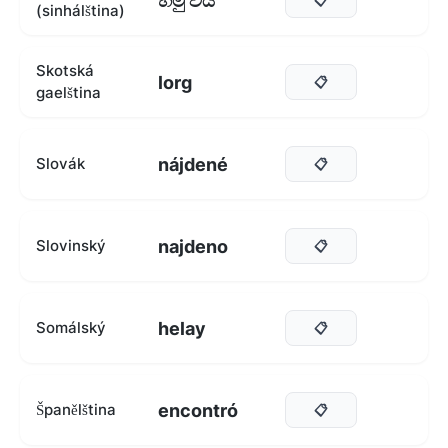
හමු විය
(sinhálština)
Skotská
lorg
📋
gaelština
nájdené
Slovák
📋
najdeno
Slovinský
📋
helay
Somálský
📋
encontró
Španělština
📋