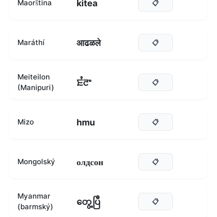
kitea
Maorština
📋
आढळले
Maráthí
📋
Meiteilon
ꯐꯪꯂꯦ
📋
(Manipuri)
hmu
Mizo
📋
олдсон
Mongolský
📋
Myanmar
တွေ့ပြီ
📋
(barmský)