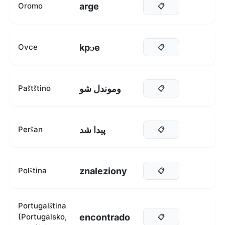
arge
Oromo
📋
kpᴐe
Ovce
📋
وموندل شو
Paštštino
📋
پیدا شد
Peršan
📋
znaleziony
Polština
📋
Portugalština
encontrado
(Portugalsko,
📋