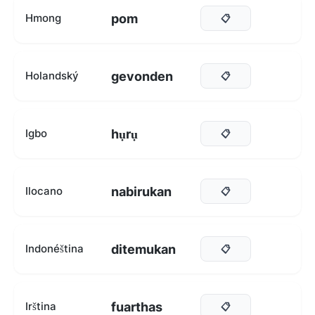
pom
Hmong
📋
gevonden
Holandský
📋
hụrụ
Igbo
📋
nabirukan
Ilocano
📋
ditemukan
Indonéština
📋
fuarthas
Irština
📋