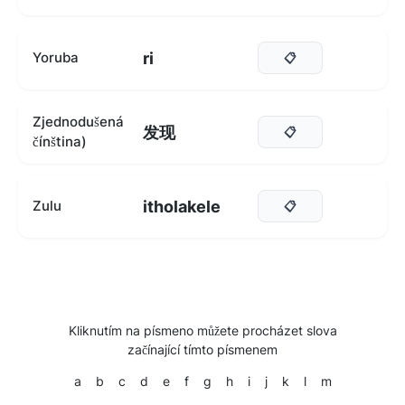
ri
Yoruba
📋
Zjednodušená
发现
📋
čínština)
itholakele
Zulu
📋
Kliknutím na písmeno můžete procházet slova
začínající tímto písmenem
a
b
c
d
e
f
g
h
i
j
k
l
m