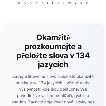
n
o
p
q
r
s
t
u
v
w
x
y
z
Okamžitě
prozkoumejte a
přeložte slova v 134
jazycích
Zadejte libovolné slovo a získejte okamžité
překlady ve 134 jazycích – včetně audio
výslovností, kde jsou dostupné. Vše
pohodlně ve vašem prohlížeči, rychle a
snadno. Začněte objevovat nové jazyky bez