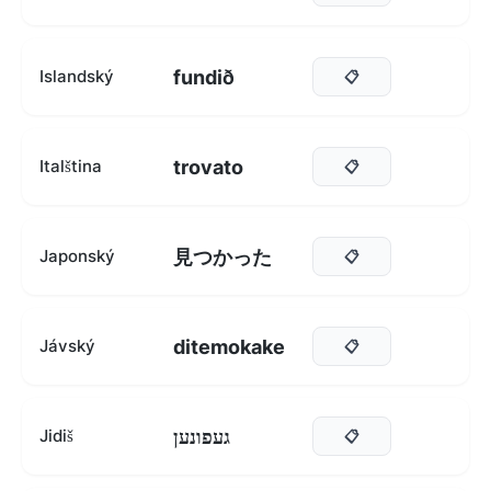
fundið
Islandský
📋
trovato
Italština
📋
見つかった
Japonský
📋
ditemokake
Jávský
📋
געפונען
Jidiš
📋