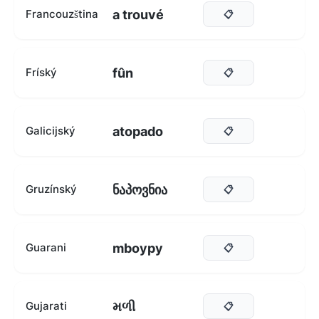
a trouvé
Francouzština
📋
fûn
Fríský
📋
atopado
Galicijský
📋
ნაპოვნია
Gruzínský
📋
mboypy
Guarani
📋
મળી
Gujarati
📋