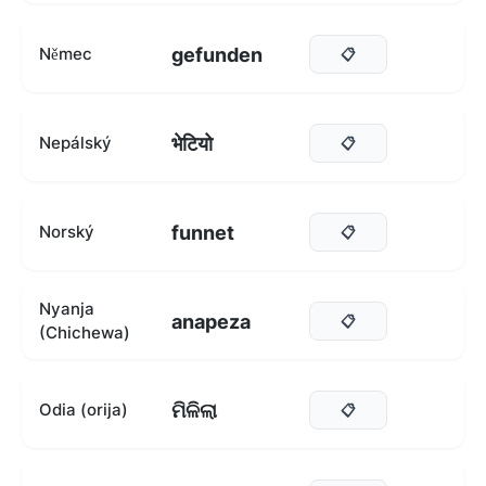
gefunden
Němec
📋
भेटियो
Nepálský
📋
funnet
Norský
📋
Nyanja
anapeza
📋
(Chichewa)
ମିଳିଲା
Odia (orija)
📋