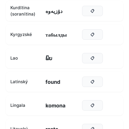
Kurdština
دۆزیەوە
📋
(soranština)
табылды
Kyrgyzské
📋
ພົບ
Lao
📋
found
Latinský
📋
komona
Lingala
📋
Litevský
📋