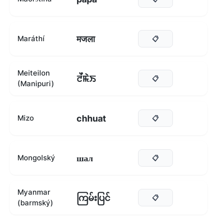
मजला
Maráthí
📋
Meiteilon
ꯂꯩꯃꯥꯏ
📋
(Manipuri)
chhuat
Mizo
📋
шал
Mongolský
📋
Myanmar
ကြမ်းပြင်
📋
(barmský)