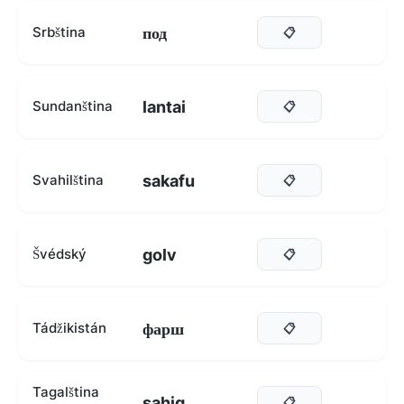
под
Srbština
📋
lantai
Sundanština
📋
sakafu
Svahilština
📋
golv
Švédský
📋
фарш
Tádžikistán
📋
Tagalština
sahig
📋