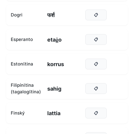
फर्श
Dogri
📋
etaĝo
Esperanto
📋
korrus
Estonština
📋
Filipínština
sahig
📋
(tagalogština)
lattia
Finský
📋