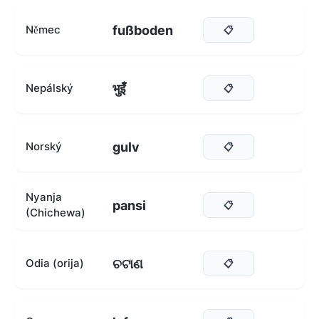
fußboden
Němec
📋
भुइँ
Nepálský
📋
gulv
Norský
📋
Nyanja
pansi
📋
(Chichewa)
ଚଟାଣ
Odia (orija)
📋