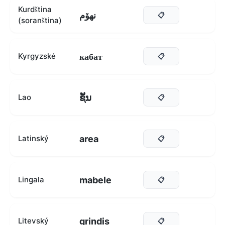
Kurdština
نهۆم
📋
(soranština)
кабат
Kyrgyzské
📋
ຊັ້ນ
Lao
📋
area
Latinský
📋
mabele
Lingala
📋
grindis
Litevský
📋