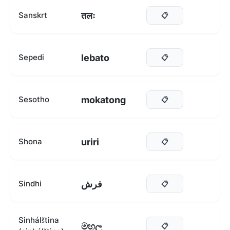
तलः
Sanskrt
📋
lebato
Sepedi
📋
mokatong
Sesotho
📋
uriri
Shona
📋
فرش
Sindhi
📋
Sinhálština
මහල
📋