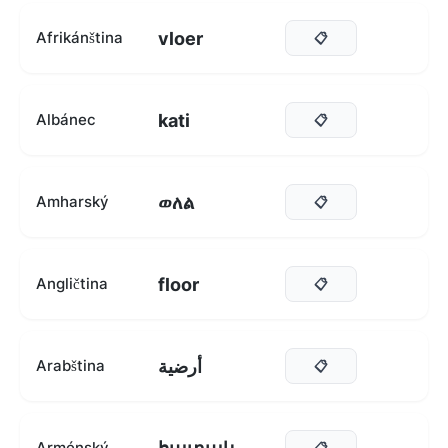
vloer
Afrikánština
📋
kati
Albánec
📋
ወለል
Amharský
📋
floor
Angličtina
📋
أرضية
Arabština
📋
Arménský
📋