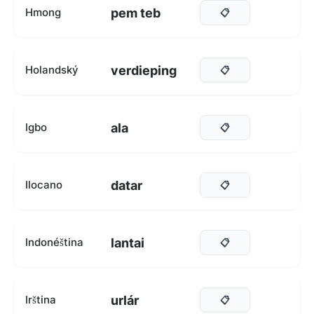
pem teb
Hmong
📋
verdieping
Holandský
📋
ala
Igbo
📋
datar
Ilocano
📋
lantai
Indonéština
📋
urlár
Irština
📋