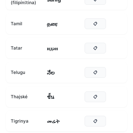
(filipínština)
தரை
Tamil
📋
идән
Tatar
📋
నేల
Telugu
📋
ชั้น
Thajské
📋
መሬት
Tigrinya
📋