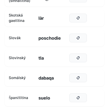
(sinhálština)
Skotská
làr
📋
gaelština
poschodie
Slovák
📋
tla
Slovinský
📋
dabaqa
Somálský
📋
suelo
Španělština
📋