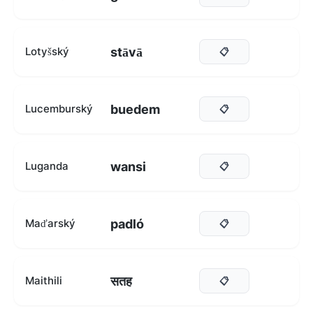
stāvā
Lotyšský
📋
buedem
Lucemburský
📋
wansi
Luganda
📋
padló
Maďarský
📋
सतह
Maithili
📋