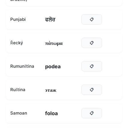
ਫਲੋਰ
Punjabi
📋
πάτωμα
Řecký
📋
podea
Rumunština
📋
этаж
Ruština
📋
foloa
Samoan
📋