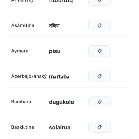
հատակ
মজিয়া
Ásámština
📋
pisu
Aymara
📋
mərtəbə
Ázerbájdžánský
📋
dugukolo
Bambara
📋
solairua
Baskičtina
📋