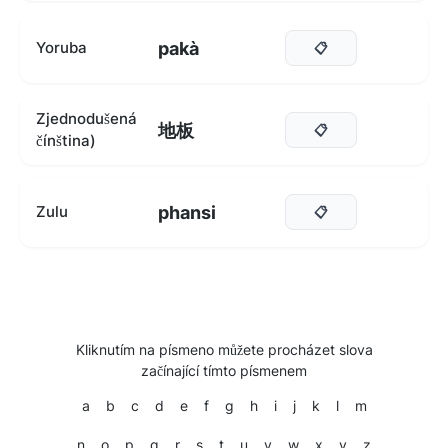
pakà
Yoruba
📋
Zjednodušená
地板
📋
čínština)
phansi
Zulu
📋
Kliknutím na písmeno můžete procházet slova
začínající tímto písmenem
a
b
c
d
e
f
g
h
i
j
k
l
m
n
o
p
q
r
s
t
u
v
w
x
y
z