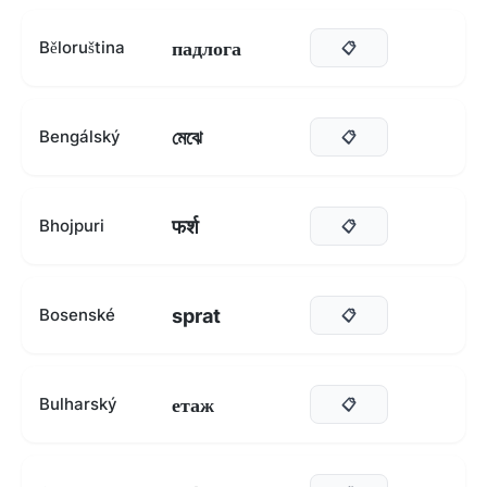
падлога
Běloruština
📋
মেঝে
Bengálský
📋
फर्श
Bhojpuri
📋
sprat
Bosenské
📋
етаж
Bulharský
📋