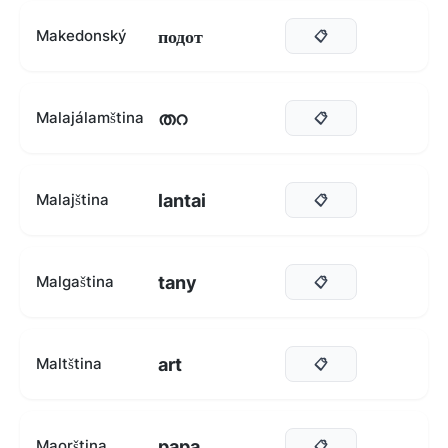
подот
Makedonský
📋
തറ
Malajálamština
📋
lantai
Malajština
📋
tany
Malgaština
📋
art
Maltština
📋
papa
Maorština
📋