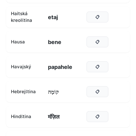
Haitská
etaj
📋
kreolština
bene
Hausa
📋
papahele
Havajský
📋
קוֹמָה
Hebrejština
📋
मंज़िल
Hindština
📋