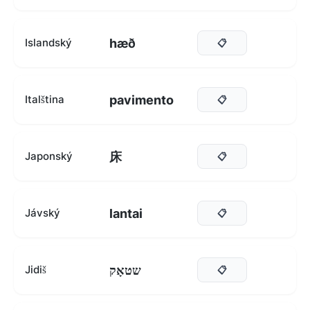
hæð
Islandský
📋
pavimento
Italština
📋
床
Japonský
📋
lantai
Jávský
📋
שטאָק
Jidiš
📋