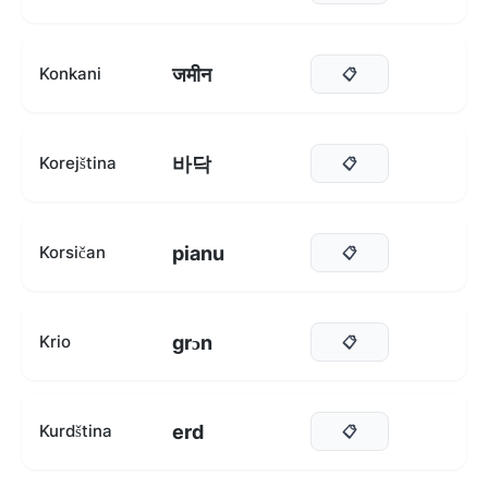
जमीन
Konkani
📋
바닥
Korejština
📋
pianu
Korsičan
📋
grɔn
Krio
📋
erd
Kurdština
📋