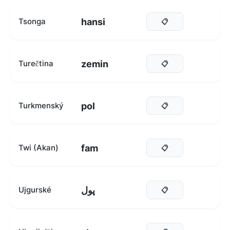
hansi
Tsonga
📋
zemin
Turečtina
📋
pol
Turkmenský
📋
fam
Twi (Akan)
📋
پول
Ujgurské
📋