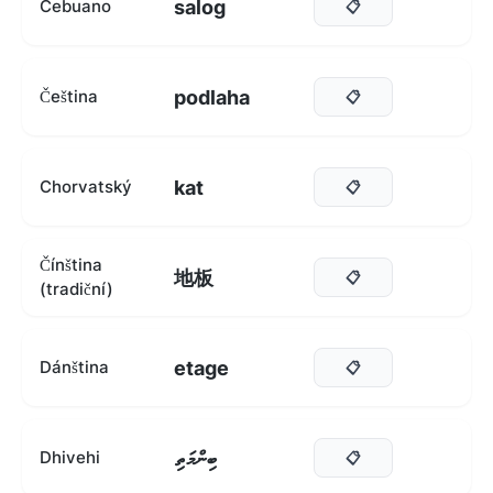
salog
Cebuano
📋
podlaha
Čeština
📋
kat
Chorvatský
📋
Čínština
地板
📋
(tradiční)
etage
Dánština
📋
ބިންމަތި
Dhivehi
📋