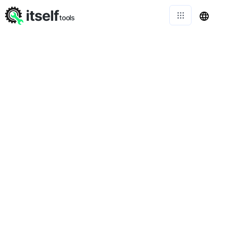
itself
tools