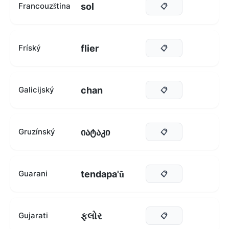
sol
Francouzština
📋
flier
Fríský
📋
chan
Galicijský
📋
იატაკი
Gruzínský
📋
tendapa'ũ
Guarani
📋
ફ્લોર
Gujarati
📋