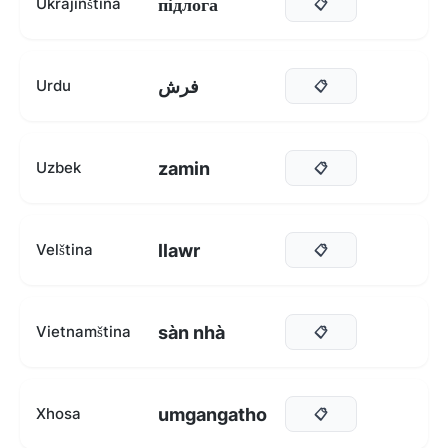
підлога
Ukrajinština
📋
فرش
Urdu
📋
zamin
Uzbek
📋
llawr
Velština
📋
sàn nhà
Vietnamština
📋
umgangatho
Xhosa
📋