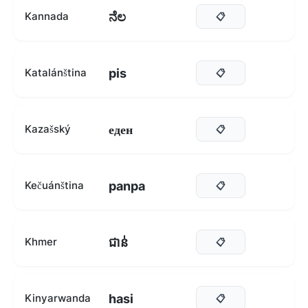
ನೆಲ
Kannada
📋
pis
Katalánština
📋
еден
Kazašský
📋
panpa
Kečuánština
📋
ជាន់
Khmer
📋
hasi
Kinyarwanda
📋