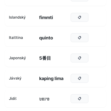
fimmti
Islandský
📋
quinto
Italština
📋
5番目
Japonský
📋
kaping lima
Jávský
📋
פינפט
Jidiš
📋