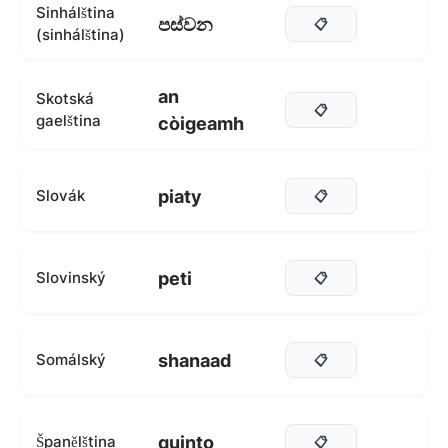
Sinhálština
පස්වන
📋
(sinhálština)
an
Skotská
📋
gaelština
còigeamh
piaty
Slovák
📋
peti
Slovinský
📋
shanaad
Somálský
📋
quinto
Španělština
📋