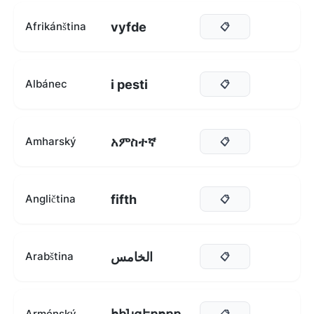
vyfde
Afrikánština
📋
i pesti
Albánec
📋
አምስተኛ
Amharský
📋
fifth
Angličtina
📋
الخامس
Arabština
📋
Arménský
📋