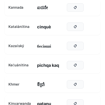
ಐದನೇ
Kannada
📋
cinquè
Katalánština
📋
бесінші
Kazašský
📋
pichqa kaq
Kečuánština
📋
ទីប្រាំ
Khmer
📋
gatanu
Kinyarwanda
📋