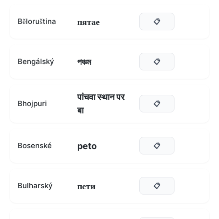
пятае
Běloruština
📋
পঞ্চম
Bengálský
📋
पांचवा स्थान पर
Bhojpuri
📋
बा
peto
Bosenské
📋
пети
Bulharský
📋