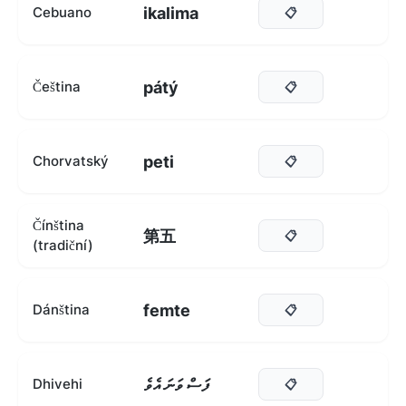
ikalima
Cebuano
📋
pátý
Čeština
📋
peti
Chorvatský
📋
Čínština
第五
📋
(tradiční)
femte
Dánština
📋
ފަސް ވަނަ އެވެ
Dhivehi
📋