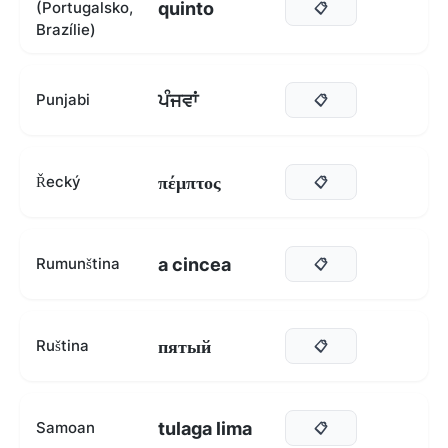
quinto
(Portugalsko,
📋
Brazílie)
ਪੰਜਵਾਂ
Punjabi
📋
πέμπτος
Řecký
📋
a cincea
Rumunština
📋
пятый
Ruština
📋
tulaga lima
Samoan
📋