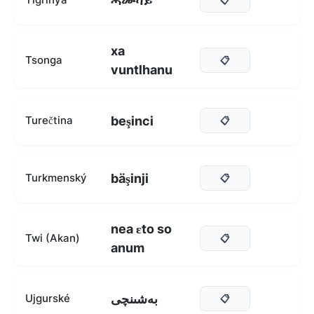
ሓሙሻይ
xa
Tsonga
📋
vuntlhanu
beşinci
Turečtina
📋
bäşinji
Turkmenský
📋
nea ɛto so
Twi (Akan)
📋
anum
بەشىنچى
Ujgurské
📋