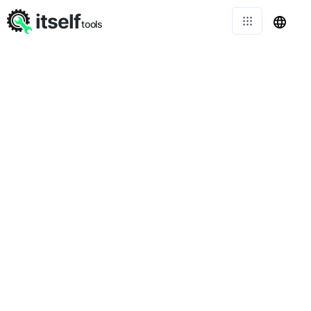
itself
tools