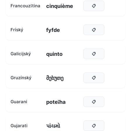
cinquième
Francouzština
📋
fyfde
Fríský
📋
quinto
Galicijský
📋
მეხუთე
Gruzínský
📋
poteĩha
Guarani
📋
પાંચમો
Gujarati
📋