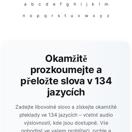
a
b
c
d
e
f
g
h
i
j
k
l
m
n
o
p
q
r
s
t
u
v
w
x
y
z
Okamžitě
prozkoumejte a
přeložte slova v 134
jazycích
Zadejte libovolné slovo a získejte okamžité
překlady ve 134 jazycích – včetně audio
výslovností, kde jsou dostupné. Vše
pohodlně ve vašem prohlížeči, rychle a