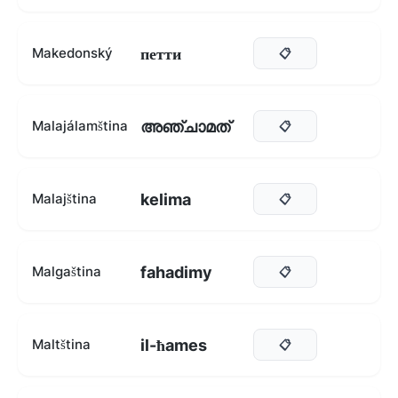
петти
Makedonský
📋
അഞ്ചാമത്
Malajálamština
📋
kelima
Malajština
📋
fahadimy
Malgaština
📋
il-ħames
Maltština
📋