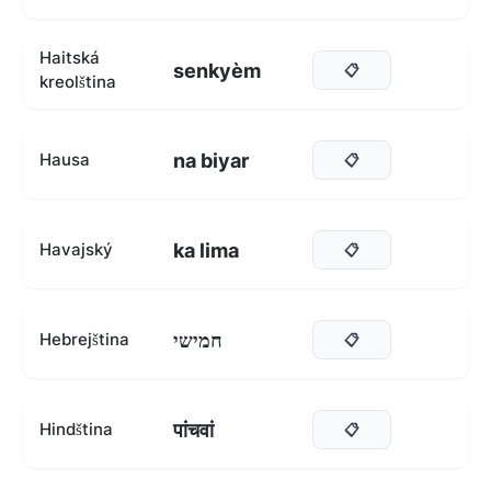
Haitská
senkyèm
📋
kreolština
na biyar
Hausa
📋
ka lima
Havajský
📋
חמישי
Hebrejština
📋
पांचवां
Hindština
📋