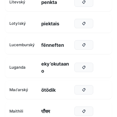
penkta
Litevský
📋
piektais
Lotyšský
📋
fënneften
Lucemburský
📋
eky’okutaan
Luganda
📋
o
ötödik
Maďarský
📋
पाँचम
Maithili
📋