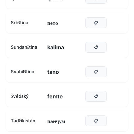
пето
Srbština
📋
kalima
Sundanština
📋
tano
Svahilština
📋
femte
Švédský
📋
панҷум
Tádžikistán
📋