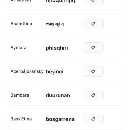
հինգերորդ
পঞ্চম স্থান
Ásámština
📋
phisqhïri
Aymara
📋
beşinci
Ázerbájdžánský
📋
duurunan
Bambara
📋
bosgarrena
Baskičtina
📋