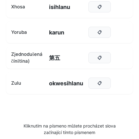
isihlanu
Xhosa
📋
karun
Yoruba
📋
Zjednodušená
第五
📋
čínština)
okwesihlanu
Zulu
📋
Kliknutím na písmeno můžete procházet slova
začínající tímto písmenem