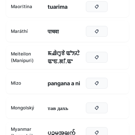
tuarima
Maorština
📋
पाचवा
Maráthí
📋
ꯃꯉꯥꯁꯨꯕꯥ ꯑꯣꯏꯅꯥ
Meiteilon
📋
(Manipuri)
ꯑꯦꯟ.ꯗꯤ.ꯑꯦ
pangana a ni
Mizo
📋
тав дахь
Mongolský
📋
Myanmar
ပဉ္စမအချက်
📋