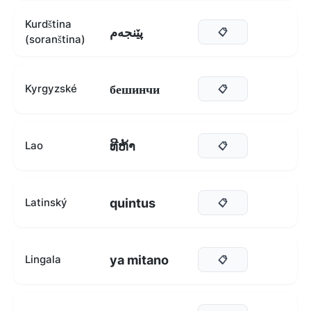
Kurdština
پێنجەم
📋
(soranština)
бешинчи
Kyrgyzské
📋
ທີຫ້າ
Lao
📋
quintus
Latinský
📋
ya mitano
Lingala
📋