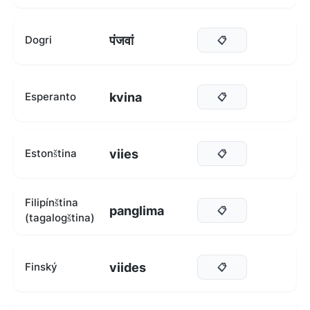
पंजवां
Dogri
📋
kvina
Esperanto
📋
viies
Estonština
📋
Filipínština
panglima
📋
(tagalogština)
viides
Finský
📋