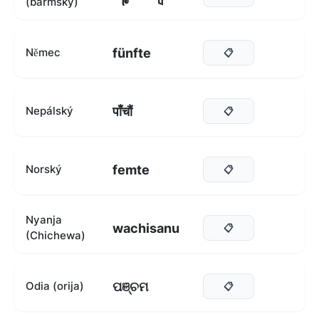
(barmský)
fünfte
Němec
📋
पाँचौं
Nepálský
📋
femte
Norský
📋
Nyanja
wachisanu
📋
(Chichewa)
ପଞ୍ଚମ
Odia (orija)
📋