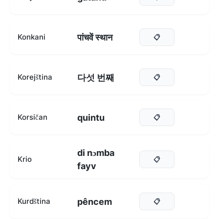
पांचवें स्थान
Konkani
📋
다섯 번째
Korejština
📋
quintu
Korsičan
📋
di nɔmba
Krio
📋
fayv
pêncem
Kurdština
📋