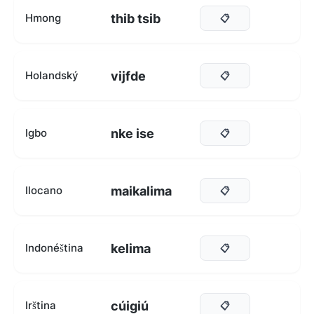
thib tsib
Hmong
📋
vijfde
Holandský
📋
nke ise
Igbo
📋
maikalima
Ilocano
📋
kelima
Indonéština
📋
cúigiú
Irština
📋