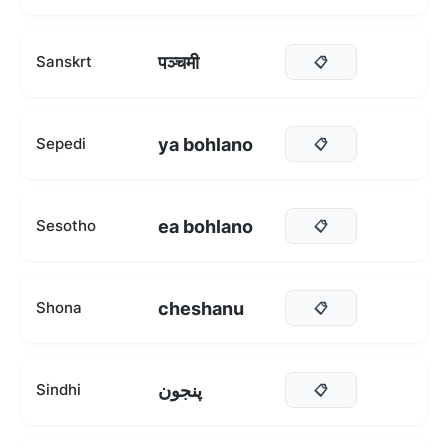
पञ्चमी
Sanskrt
📋
ya bohlano
Sepedi
📋
ea bohlano
Sesotho
📋
cheshanu
Shona
📋
پنجون
Sindhi
📋