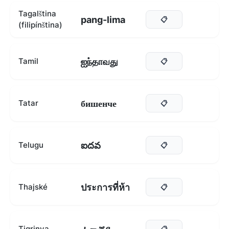
Tagalština
pang-lima
📋
(filipínština)
ஐந்தாவது
Tamil
📋
бишенче
Tatar
📋
ఐదవ
Telugu
📋
ประการที่ห้า
Thajské
📋
Tigrinya
📋