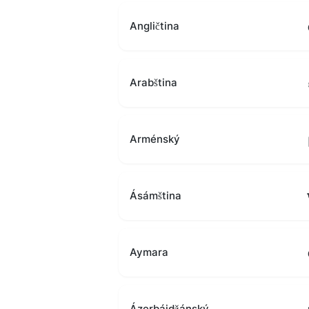
Angličtina
Arabština
Arménský
Ásámština
Aymara
Ázerbájdžánský