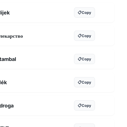
lijek
📋
Copy
лекарство
📋
Copy
tambal
📋
Copy
lék
📋
Copy
droga
📋
Copy