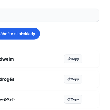
táhněte si překlady
dwelm
📋
Copy
drogës
📋
Copy
መድሃኒት
📋
Copy