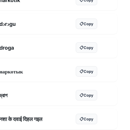
narkotik
dɔrɔgu
📋
Copy
droga
📋
Copy
наркотык
📋
Copy
ড্রাগ
📋
Copy
नशा के दवाई दिहल गइल
📋
Copy