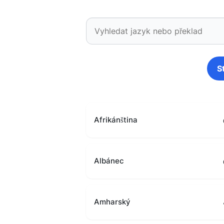
S
Afrikánština
Albánec
Amharský