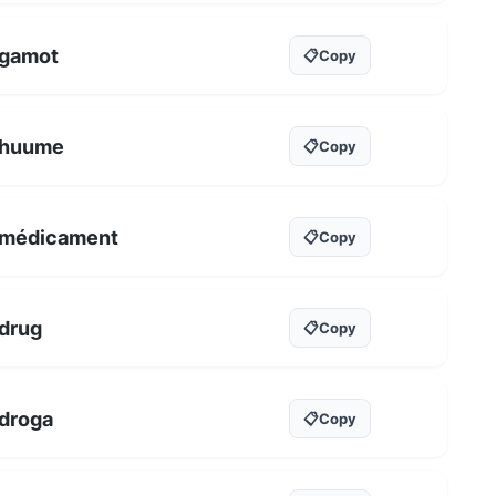
gamot
📋
Copy
huume
📋
Copy
médicament
📋
Copy
drug
📋
Copy
droga
📋
Copy