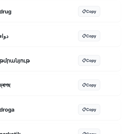
drug
📋
Copy
دواء
📋
Copy
թմրանյութ
📋
Copy
ড্ৰাগছ
📋
Copy
droga
📋
Copy
📋
Copy