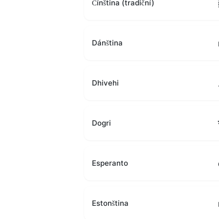
Čínština (tradiční)
Dánština
Dhivehi
Dogri
Esperanto
Estonština