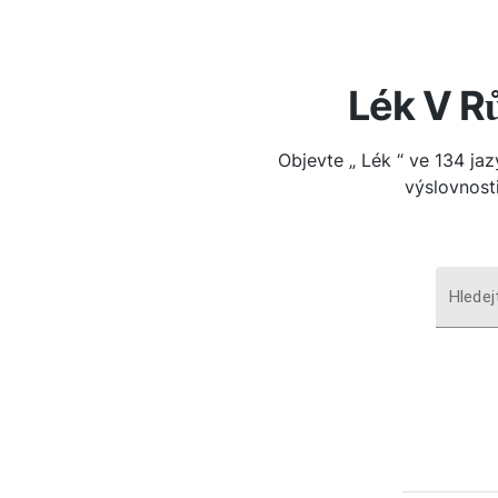
Lék V R
Objevte „ Lék “ ve 134 jaz
výslovnosti
Hledej