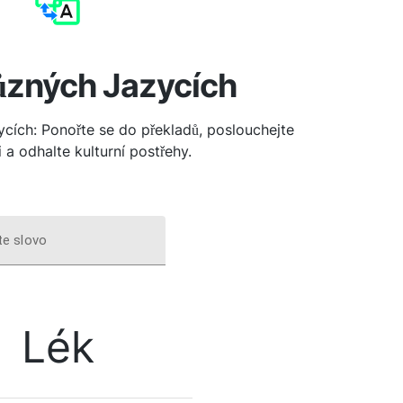
ůzných Jazycích
ycích: Ponořte se do překladů, poslouchejte
 a odhalte kulturní postřehy.
te slovo
Lék