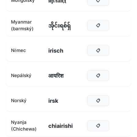
ирланд
Mongolský
📋
Myanmar
အိုင်းရစ်ရှ်
📋
(barmský)
irisch
Němec
📋
आयरिश
Nepálský
📋
irsk
Norský
📋
Nyanja
chiairishi
📋
(Chichewa)