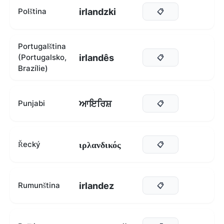
irlandzki
Polština
📋
Portugalština
irlandês
(Portugalsko,
📋
Brazílie)
ਆਇਰਿਸ਼
Punjabi
📋
ιρλανδικός
Řecký
📋
irlandez
Rumunština
📋