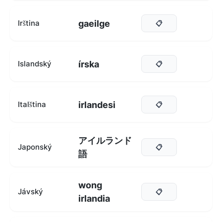
gaeilge
Irština
📋
írska
Islandský
📋
irlandesi
Italština
📋
アイルランド
Japonský
📋
語
wong
Jávský
📋
irlandia