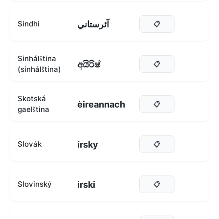
آئرستاني
Sindhi
📋
Sinhálština
අයිරිෂ්
📋
(sinhálština)
Skotská
èireannach
📋
gaelština
írsky
Slovák
📋
irski
Slovinský
📋