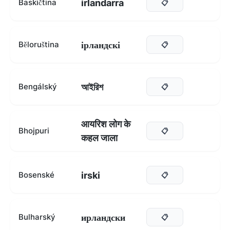
irlandarra
Baskičtina
📋
ірландскі
Běloruština
📋
আইরিশ
Bengálský
📋
आयरिश लोग के
Bhojpuri
📋
कहल जाला
irski
Bosenské
📋
ирландски
Bulharský
📋