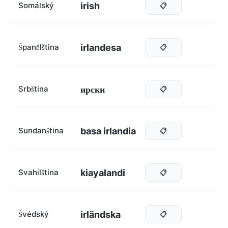
irish
Somálský
📋
irlandesa
Španělština
📋
ирски
Srbština
📋
basa irlandia
Sundanština
📋
kiayalandi
Svahilština
📋
irländska
Švédský
📋