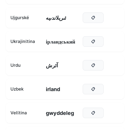
ئىرېلاندىيە
Ujgurské
📋
ірландський
Ukrajinština
📋
آئرش
Urdu
📋
irland
Uzbek
📋
gwyddeleg
Velština
📋