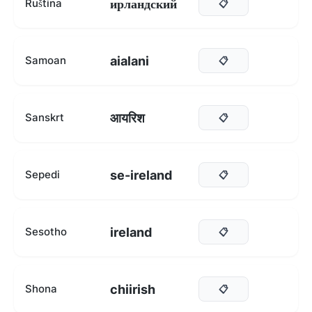
ирландский
Ruština
📋
aialani
Samoan
📋
आयरिश
Sanskrt
📋
se-ireland
Sepedi
📋
ireland
Sesotho
📋
chiirish
Shona
📋