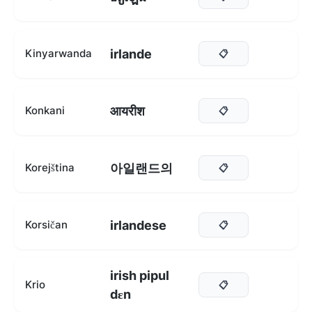
irlande
Kinyarwanda
📋
आयरीश
Konkani
📋
아일랜드의
Korejština
📋
irlandese
Korsičan
📋
irish pipul
Krio
📋
dɛn