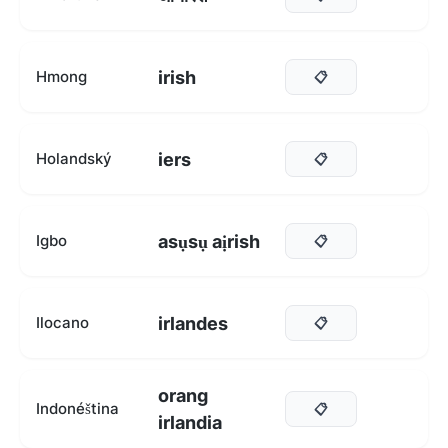
irish
Hmong
📋
iers
Holandský
📋
asụsụ aịrish
Igbo
📋
irlandes
Ilocano
📋
orang
Indonéština
📋
irlandia