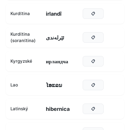
irlandî
Kurdština
📋
Kurdština
ئێرلەندی
📋
(soranština)
ирландча
Kyrgyzské
📋
ໄອແລນ
Lao
📋
hibernica
Latinský
📋