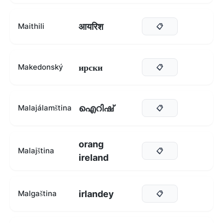
आयरिश
Maithili
📋
ирски
Makedonský
📋
ഐറിഷ്
Malajálamština
📋
orang
Malajština
📋
ireland
irlandey
Malgaština
📋