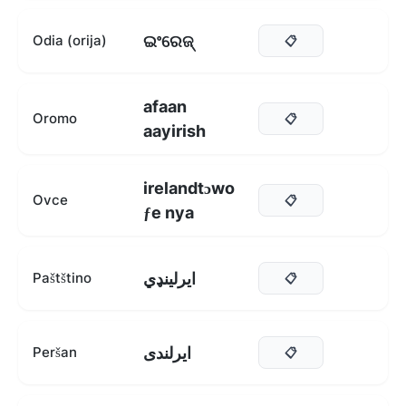
ଇଂରେଜ୍
Odia (orija)
📋
afaan
Oromo
📋
aayirish
irelandtɔwo
Ovce
📋
ƒe nya
ایرلینډي
Paštštino
📋
ایرلندی
Peršan
📋