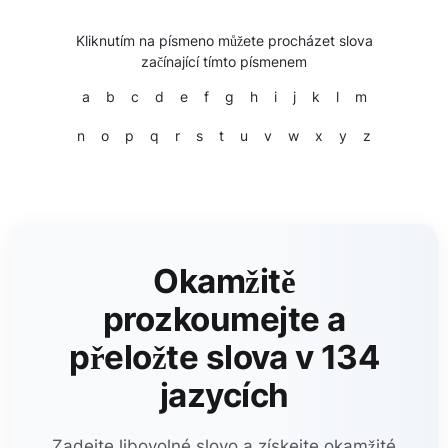
Kliknutím na písmeno můžete procházet slova
začínající tímto písmenem
a
b
c
d
e
f
g
h
i
j
k
l
m
n
o
p
q
r
s
t
u
v
w
x
y
z
Okamžitě
prozkoumejte a
přeložte slova v 134
jazycích
Zadejte libovolné slovo a získejte okamžité