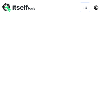
itself
tools