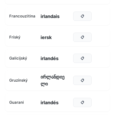
irlandais
Francouzština
📋
iersk
Fríský
📋
irlandés
Galicijský
📋
ირლანდიე
Gruzínský
📋
ლი
irlandés
Guarani
📋