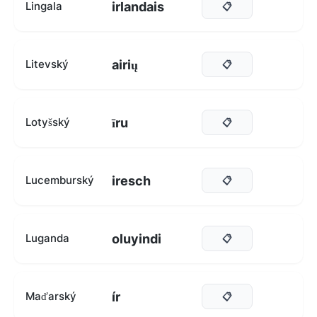
irlandais
Lingala
📋
airių
Litevský
📋
īru
Lotyšský
📋
iresch
Lucemburský
📋
oluyindi
Luganda
📋
ír
Maďarský
📋