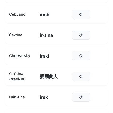
irish
Cebuano
📋
irština
Čeština
📋
irski
Chorvatský
📋
Čínština
愛爾蘭人
📋
(tradiční)
irsk
Dánština
📋