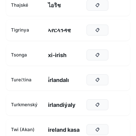
ไอริช
Thajské
📋
ኣየርላንዳዊ
Tigrinya
📋
xi-irish
Tsonga
📋
i̇rlandalı
Turečtina
📋
irlandiýaly
Turkmenský
📋
ireland kasa
Twi (Akan)
📋