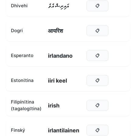
އައިރިޝް އެވެ
Dhivehi
📋
आयरिश
Dogri
📋
irlandano
Esperanto
📋
iiri keel
Estonština
📋
Filipínština
irish
📋
(tagalogština)
irlantilainen
Finský
📋