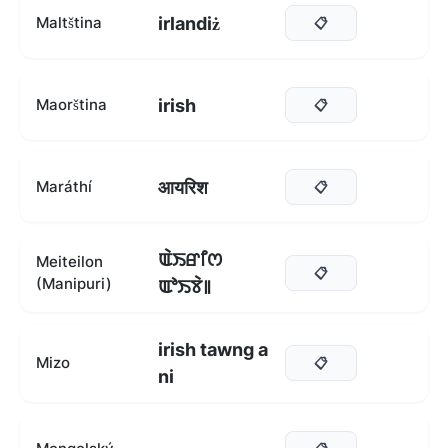
irlandiż
Maltština
📋
irish
Maorština
📋
आयरिश
Maráthí
📋
ꯑꯥꯏꯔꯤꯁ
Meiteilon
📋
(Manipuri)
ꯑꯣꯏꯕꯥ꯫
irish tawng a
Mizo
📋
ni