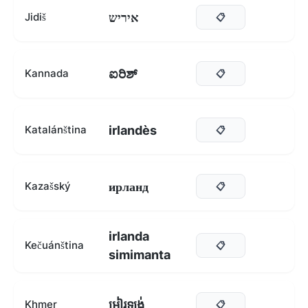
איריש
Jidiš
📋
ಐರಿಶ್
Kannada
📋
irlandès
Katalánština
📋
ирланд
Kazašský
📋
irlanda
Kečuánština
📋
simimanta
អៀរឡង់
Khmer
📋