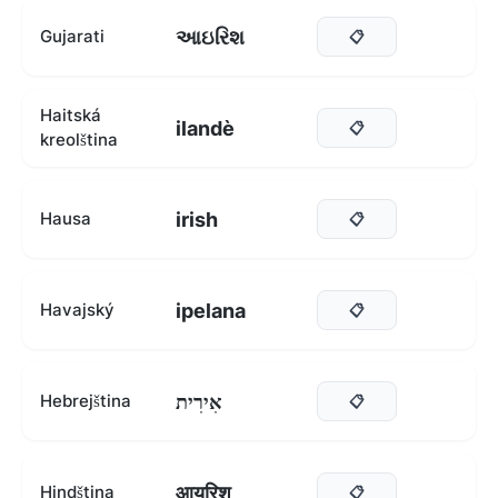
આઇરિશ
Gujarati
📋
Haitská
ilandè
📋
kreolština
irish
Hausa
📋
ipelana
Havajský
📋
אִירִית
Hebrejština
📋
आयरिश
Hindština
📋