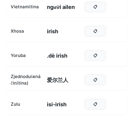
người ailen
Vietnamština
📋
irish
Xhosa
📋
.dè irish
Yoruba
📋
Zjednodušená
爱尔兰人
📋
čínština)
isi-irish
Zulu
📋