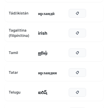
ирландӣ
Tádžikistán
📋
Tagalština
irish
📋
(filipínština)
ஐரிஷ்
Tamil
📋
ирландия
Tatar
📋
ఐరిష్
Telugu
📋