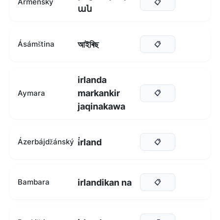
Arménský
📋
ան
আইৰিছ
Ásámština
📋
irlanda
markankir
Aymara
📋
jaqinakawa
i̇rland
Ázerbájdžánský
📋
irlandikan na
Bambara
📋