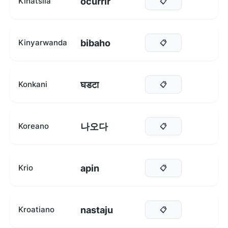
ocurrir
Kinatsila
📋
bibaho
Kinyarwanda
📋
घडटा
Konkani
📋
나오다
Koreano
📋
apin
Krio
📋
nastaju
Kroatiano
📋