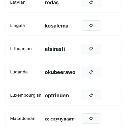
rodas
Latvian
📋
kosalema
Lingala
📋
atsirasti
Lithuanian
📋
okubeerawo
Luganda
📋
optrieden
Luxembourgish
📋
се случуваат
Macedonian
📋