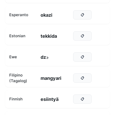
okazi
Esperanto
📋
tekkida
Estonian
📋
dzᴐ
Ewe
📋
Filipino
mangyari
📋
(Tagalog)
esiintyä
Finnish
📋