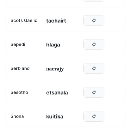
tachairt
Scots Gaelic
📋
hlaga
Sepedi
📋
настају
Serbiano
📋
etsahala
Sesotho
📋
kuitika
Shona
📋