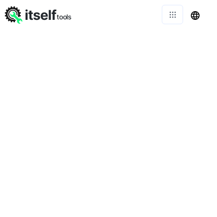
itself
tools