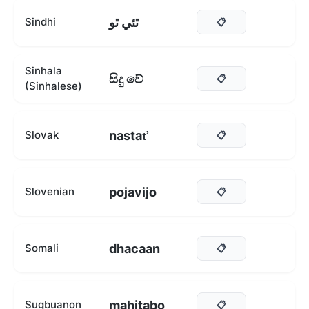
ٿئي ٿو
Sindhi
📋
Sinhala
සිදු වේ
📋
(Sinhalese)
nastať
Slovak
📋
pojavijo
Slovenian
📋
dhacaan
Somali
📋
mahitabo
Sugbuanon
📋