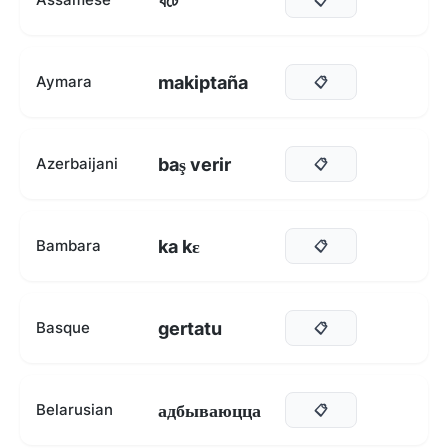
ঘটে
makiptaña
Aymara
📋
baş verir
Azerbaijani
📋
ka kɛ
Bambara
📋
gertatu
Basque
📋
адбываюцца
Belarusian
📋