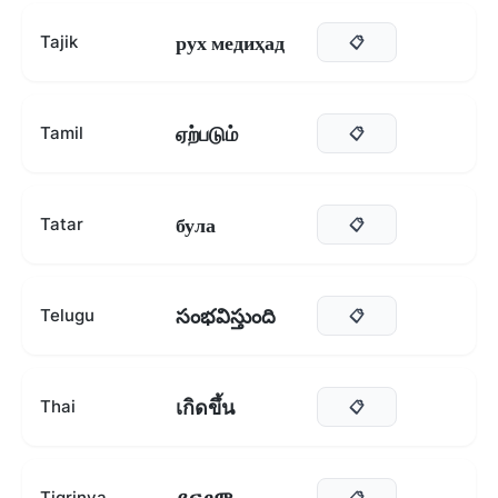
рух медиҳад
Tajik
📋
ஏற்படும்
Tamil
📋
була
Tatar
📋
సంభవిస్తుంది
Telugu
📋
เกิดขึ้น
Thai
📋
Tigrinya
📋