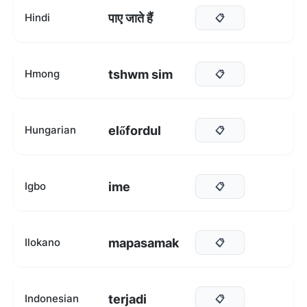
पाए जाते हैं
Hindi
📋
tshwm sim
Hmong
📋
előfordul
Hungarian
📋
ime
Igbo
📋
mapasamak
Ilokano
📋
terjadi
Indonesian
📋