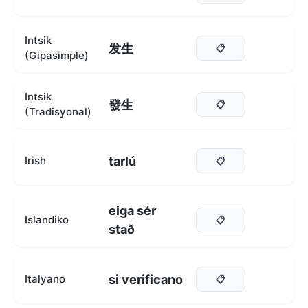
Intsik
发生
📋
(Gipasimple)
Intsik
發生
📋
(Tradisyonal)
tarlú
Irish
📋
eiga sér
Islandiko
📋
stað
si verificano
Italyano
📋