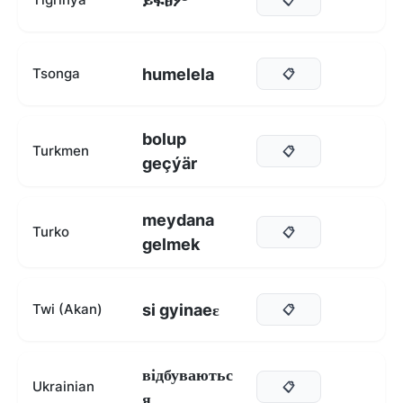
ይፍፀም
humelela
Tsonga
📋
bolup
Turkmen
📋
geçýär
meydana
Turko
📋
gelmek
si gyinaeɛ
Twi (Akan)
📋
відбуваютьс
Ukrainian
📋
я