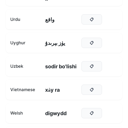
واقع
Urdu
📋
يۈز بېرىدۇ
Uyghur
📋
sodir bo'lishi
Uzbek
📋
xảy ra
Vietnamese
📋
digwydd
Welsh
📋