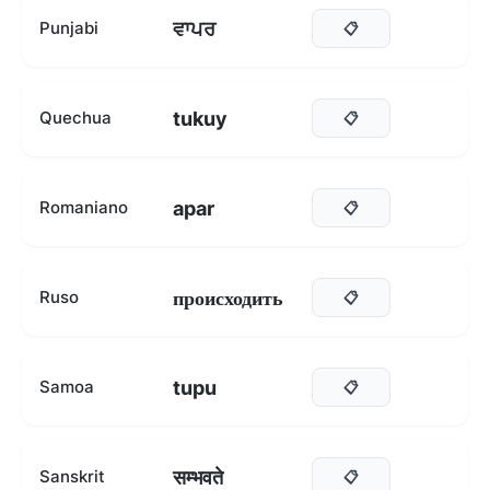
ਵਾਪਰ
Punjabi
📋
tukuy
Quechua
📋
apar
Romaniano
📋
происходить
Ruso
📋
tupu
Samoa
📋
सम्भवते
Sanskrit
📋