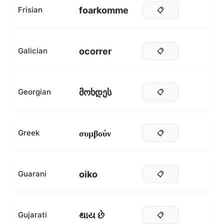
foarkomme
Frisian
📋
ocorrer
Galician
📋
მოხდეს
Georgian
📋
συμβούν
Greek
📋
oiko
Guarani
📋
થાય છે
Gujarati
📋