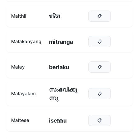
धटित
Maithili
📋
mitranga
Malakanyang
📋
berlaku
Malay
📋
സംഭവിക്കു
Malayalam
📋
ന്നു
iseħħu
Maltese
📋