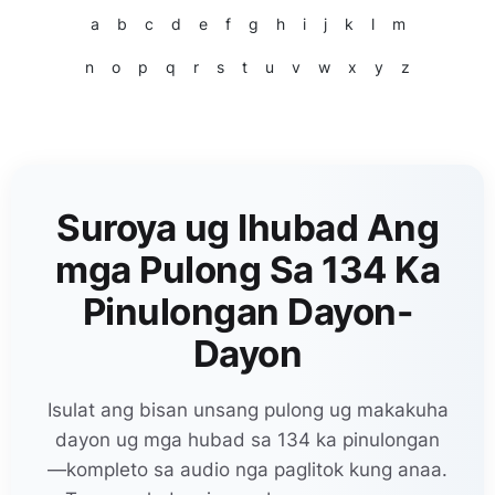
a
b
c
d
e
f
g
h
i
j
k
l
m
n
o
p
q
r
s
t
u
v
w
x
y
z
Suroya ug Ihubad Ang
mga Pulong Sa 134 Ka
Pinulongan Dayon-
Dayon
Isulat ang bisan unsang pulong ug makakuha
dayon ug mga hubad sa 134 ka pinulongan
—kompleto sa audio nga paglitok kung anaa.