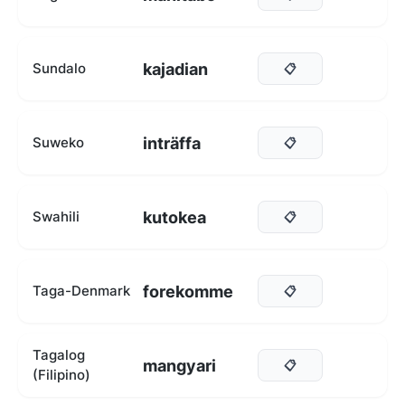
kajadian
Sundalo
📋
inträffa
Suweko
📋
kutokea
Swahili
📋
forekomme
Taga-Denmark
📋
Tagalog
mangyari
📋
(Filipino)