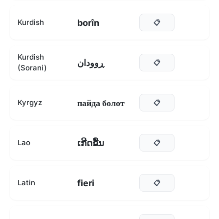
borîn
Kurdish
📋
Kurdish
ڕوودان
📋
(Sorani)
пайда болот
Kyrgyz
📋
ເກີດຂື້ນ
Lao
📋
fieri
Latin
📋