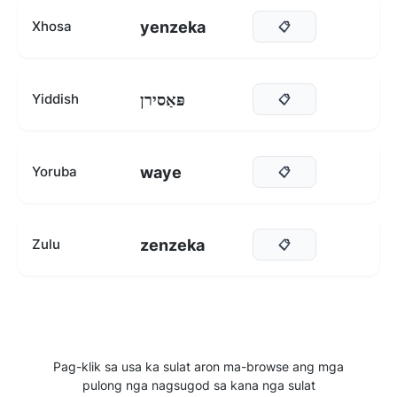
yenzeka
Xhosa
📋
פּאַסירן
Yiddish
📋
waye
Yoruba
📋
zenzeka
Zulu
📋
Pag-klik sa usa ka sulat aron ma-browse ang mga
pulong nga nagsugod sa kana nga sulat