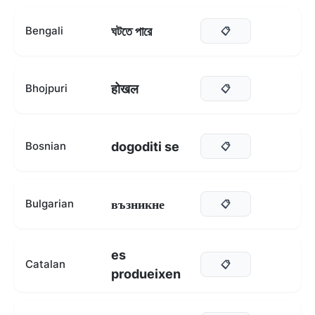
ঘটতে পারে
Bengali
📋
होखल
Bhojpuri
📋
dogoditi se
Bosnian
📋
възникне
Bulgarian
📋
es
Catalan
📋
produeixen