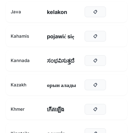
kelakon
Java
📋
pojawić się
Kahamis
📋
ಸಂಭವಿಸುತ್ತದೆ
Kannada
📋
орын алады
Kazakh
📋
កើតឡើង
Khmer
📋