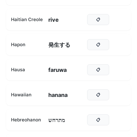
rive
Haitian Creole
📋
発生する
Hapon
📋
faruwa
Hausa
📋
hanana
Hawaiian
📋
מתרחש
Hebreohanon
📋