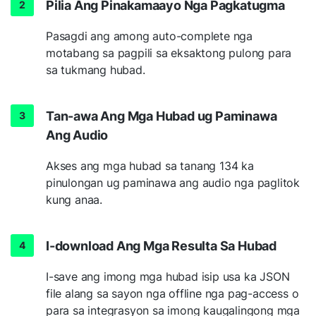
Pilia Ang Pinakamaayo Nga Pagkatugma
Pasagdi ang among auto-complete nga
motabang sa pagpili sa eksaktong pulong para
sa tukmang hubad.
Tan-awa Ang Mga Hubad ug Paminawa
Ang Audio
Akses ang mga hubad sa tanang 134 ka
pinulongan ug paminawa ang audio nga paglitok
kung anaa.
I-download Ang Mga Resulta Sa Hubad
I-save ang imong mga hubad isip usa ka JSON
file alang sa sayon nga offline nga pag-access o
para sa integrasyon sa imong kaugalingong mga