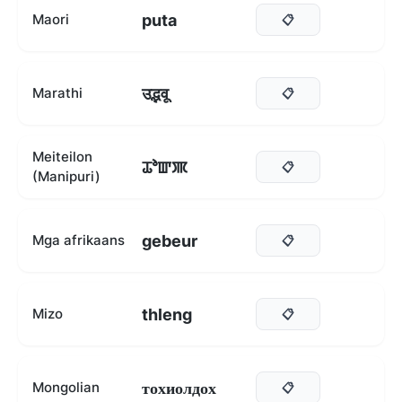
puta
Maori
📋
उद्भवू
Marathi
📋
Meiteilon
ꯊꯣꯛꯄ
📋
(Manipuri)
gebeur
Mga afrikaans
📋
thleng
Mizo
📋
тохиолдох
Mongolian
📋