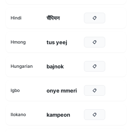
चैंपियन
Hindi
📋
tus yeej
Hmong
📋
bajnok
Hungarian
📋
onye mmeri
Igbo
📋
kampeon
Ilokano
📋