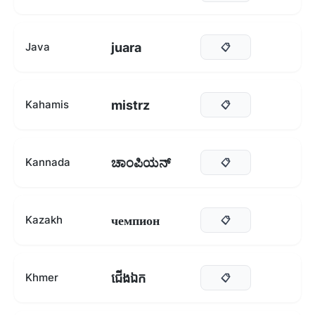
juara
Java
📋
mistrz
Kahamis
📋
ಚಾಂಪಿಯನ್
Kannada
📋
чемпион
Kazakh
📋
ជើងឯក
Khmer
📋