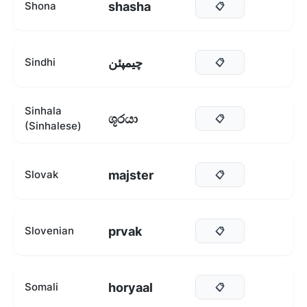
shasha
Shona
📋
چيمپئن
Sindhi
📋
Sinhala
ශූරයා
📋
(Sinhalese)
majster
Slovak
📋
prvak
Slovenian
📋
horyaal
Somali
📋