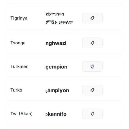
ሻምፕዮን
Tigrinya
📋
ምዃኑ ይፍለጥ
nghwazi
Tsonga
📋
çempion
Turkmen
📋
şampiyon
Turko
📋
ɔkannifo
Twi (Akan)
📋