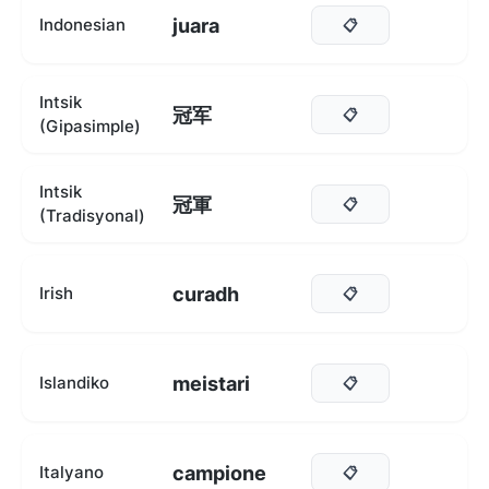
juara
Indonesian
📋
Intsik
冠军
📋
(Gipasimple)
Intsik
冠軍
📋
(Tradisyonal)
curadh
Irish
📋
meistari
Islandiko
📋
campione
Italyano
📋