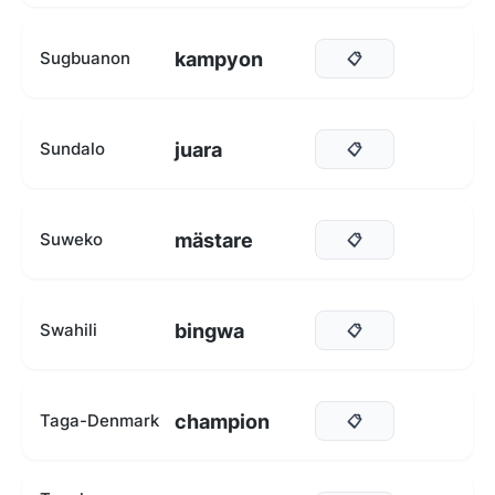
kampyon
Sugbuanon
📋
juara
Sundalo
📋
mästare
Suweko
📋
bingwa
Swahili
📋
champion
Taga-Denmark
📋