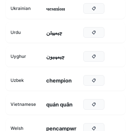
чемпіон
Ukrainian
📋
چیمپیئن
Urdu
📋
چېمپىيون
Uyghur
📋
chempion
Uzbek
📋
quán quân
Vietnamese
📋
pencampwr
Welsh
📋