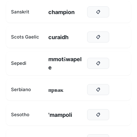
champion
Sanskrit
📋
curaidh
Scots Gaelic
📋
mmotšwapel
Sepedi
📋
e
првак
Serbiano
📋
'mampoli
Sesotho
📋