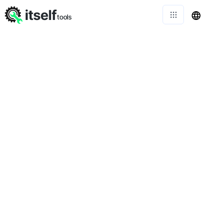
itself
tools