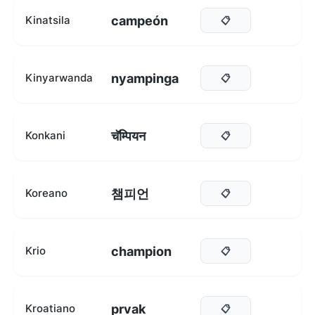
campeón
Kinatsila
📋
nyampinga
Kinyarwanda
📋
चॅम्पियन
Konkani
📋
챔피언
Koreano
📋
champion
Krio
📋
prvak
Kroatiano
📋