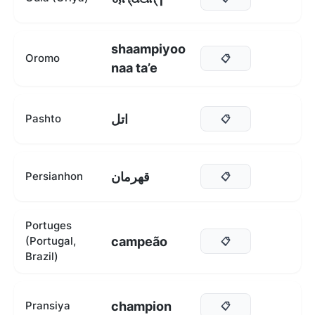
shaampiyoo
Oromo
📋
naa ta’e
اتل
Pashto
📋
قهرمان
Persianhon
📋
Portuges
campeão
(Portugal,
📋
Brazil)
champion
Pransiya
📋