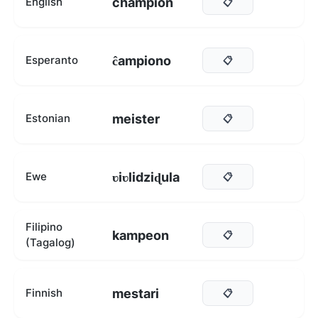
champion
English
📋
ĉampiono
Esperanto
📋
meister
Estonian
📋
ʋiʋlidziɖula
Ewe
📋
Filipino
kampeon
📋
(Tagalog)
mestari
Finnish
📋