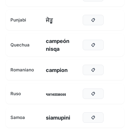
ਜੇਤੂ
Punjabi
📋
campeón
Quechua
📋
nisqa
campion
Romaniano
📋
чемпион
Ruso
📋
siamupini
Samoa
📋