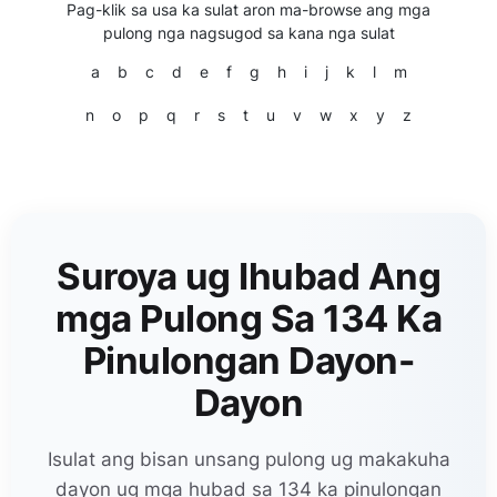
Pag-klik sa usa ka sulat aron ma-browse ang mga
pulong nga nagsugod sa kana nga sulat
a
b
c
d
e
f
g
h
i
j
k
l
m
n
o
p
q
r
s
t
u
v
w
x
y
z
Suroya ug Ihubad Ang
mga Pulong Sa 134 Ka
Pinulongan Dayon-
Dayon
Isulat ang bisan unsang pulong ug makakuha
dayon ug mga hubad sa 134 ka pinulongan