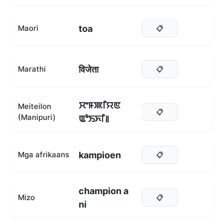
toa
Maori
📋
विजेता
Marathi
📋
ꯆꯦꯝꯄꯤꯌꯟ
Meiteilon
📋
(Manipuri)
ꯑꯣꯏꯈꯤ꯫
kampioen
Mga afrikaans
📋
champion a
Mizo
📋
ni