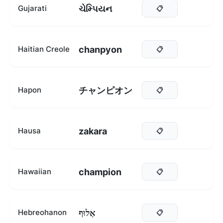
ચેમ્પિયન
Gujarati
📋
chanpyon
Haitian Creole
📋
チャンピオン
Hapon
📋
zakara
Hausa
📋
champion
Hawaiian
📋
אַלוּף
Hebreohanon
📋