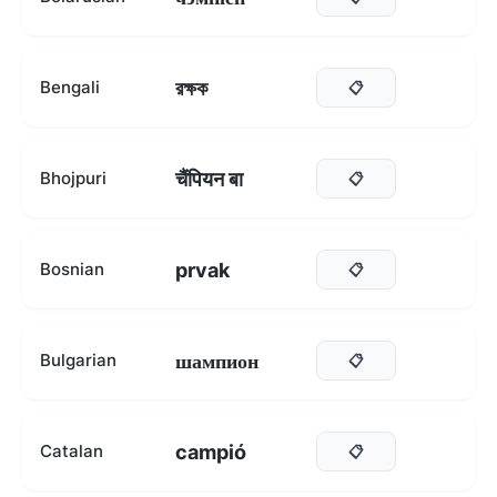
রক্ষক
Bengali
📋
चैंपियन बा
Bhojpuri
📋
prvak
Bosnian
📋
шампион
Bulgarian
📋
campió
Catalan
📋