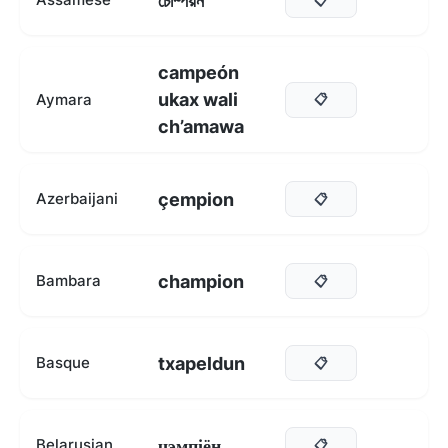
চেম্পিয়ন
campeón
ukax wali
Aymara
📋
ch’amawa
çempion
Azerbaijani
📋
champion
Bambara
📋
txapeldun
Basque
📋
чэмпіён
Belarusian
📋