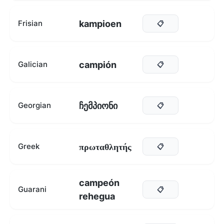
kampioen
Frisian
📋
campión
Galician
📋
ჩემპიონი
Georgian
📋
πρωταθλητής
Greek
📋
campeón
Guarani
📋
rehegua