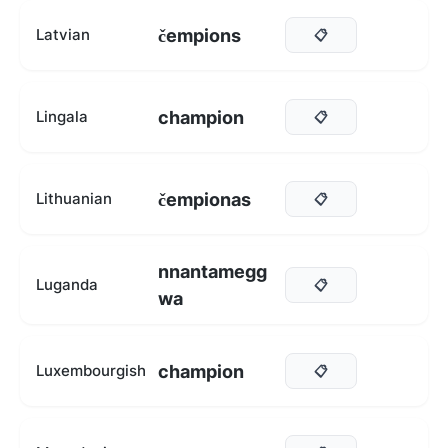
čempions
Latvian
📋
champion
Lingala
📋
čempionas
Lithuanian
📋
nnantamegg
Luganda
📋
wa
champion
Luxembourgish
📋