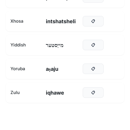
intshatsheli
Xhosa
📋
מייַסטער
Yiddish
📋
aṣaju
Yoruba
📋
iqhawe
Zulu
📋