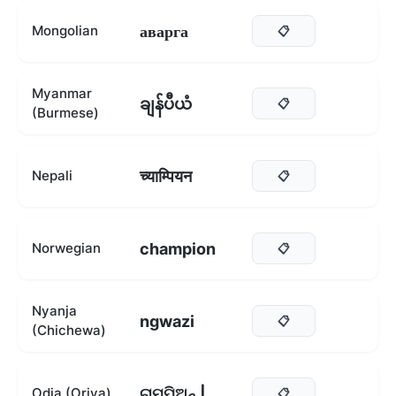
аварга
Mongolian
📋
Myanmar
ချန်ပီယံ
📋
(Burmese)
च्याम्पियन
Nepali
📋
champion
Norwegian
📋
Nyanja
ngwazi
📋
(Chichewa)
ଚାମ୍ପିଅନ୍ |
Odia (Oriya)
📋