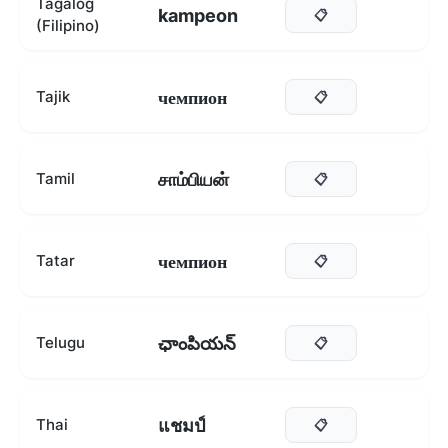
Tagalog
kampeon
📋
(Filipino)
чемпион
Tajik
📋
சாம்பியன்
Tamil
📋
чемпион
Tatar
📋
ఛాంపియన్
Telugu
📋
แชมป์
Thai
📋