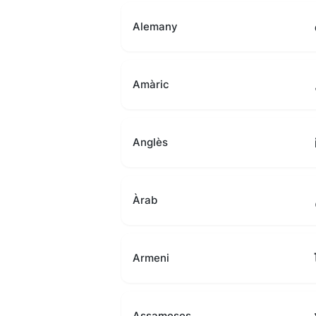
Alemany
Amàric
Anglès
Àrab
Armeni
Assameses