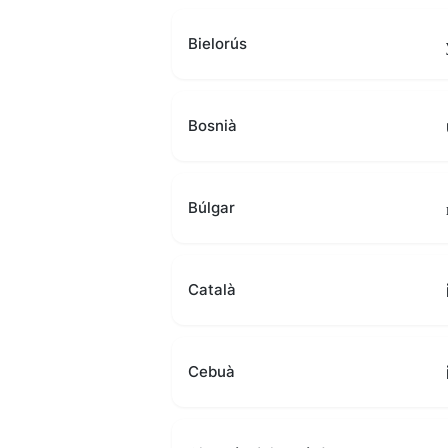
Bielorús
Bosnià
Búlgar
Català
Cebuà