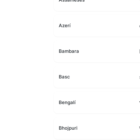
Azerí
Bambara
Basc
Bengalí
Bhojpuri