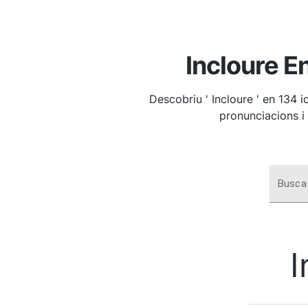
Incloure E
Descobriu ' Incloure ' en 134 
pronunciacions i
Busca 
I