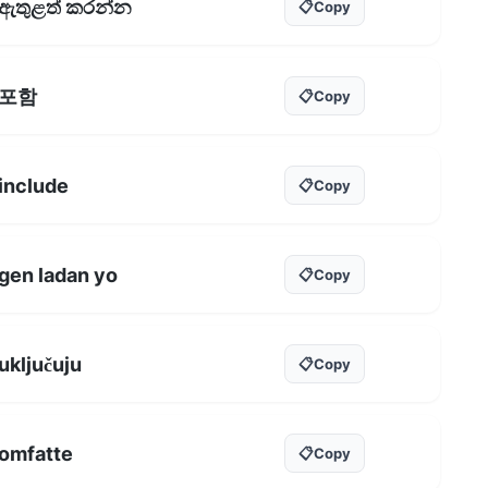
ඇතුළත් කරන්න
📋
Copy
포함
📋
Copy
include
📋
Copy
gen ladan yo
📋
Copy
uključuju
📋
Copy
omfatte
📋
Copy