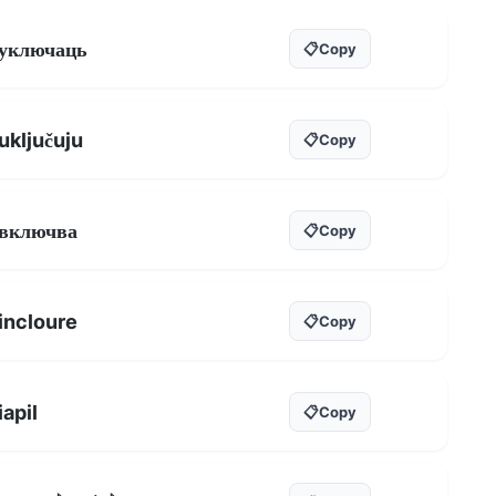
уключаць
📋
Copy
uključuju
📋
Copy
включва
📋
Copy
incloure
📋
Copy
iapil
📋
Copy