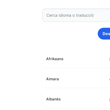
Des
Afrikaans
Aimara
Albanès