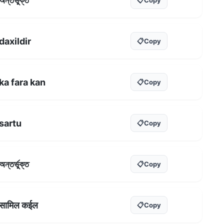
অন্তৰ্ভুক্ত
daxildir
📋
Copy
ka fara kan
📋
Copy
sartu
📋
Copy
অন্তর্ভুক্ত
📋
Copy
सामिल कईल
📋
Copy